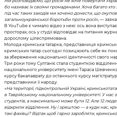
Ми розповідаємо, що росія не хоче повертати Украї
бо називає їх своїми громадянами. Хоча багато хто
під час таких заходів ми хочемо донести, що окупо
загальноукраїнської боротьби проти росії»
, — зазна
В YouTube є чимало відео з нею: ось вона висту
просторах, ось у студії відповідає на питання журн
дорослому цілеспрямована.
Молода кримська татарка, представниця кримськотат
кримських татар сьогодні позиціюють себе як поко
за збереження національної ідентичності свого н
Три роки тому Султаніє стала студенткою відділен
національного університету імені Тараса Шевченка.
курсу бакалаврату до останнього курсу магістратур
представники її народу.
«На території, підконтрольній Україні, кримськотат
в Таврійському національному університеті. У нас з
студентів, а максимально може бути 12. Але 12 люд
відкрили відділення. Ну і зрештою — а куди нас, кр
такі фахівці? Відтак щоб гарно заробляти, кримськ