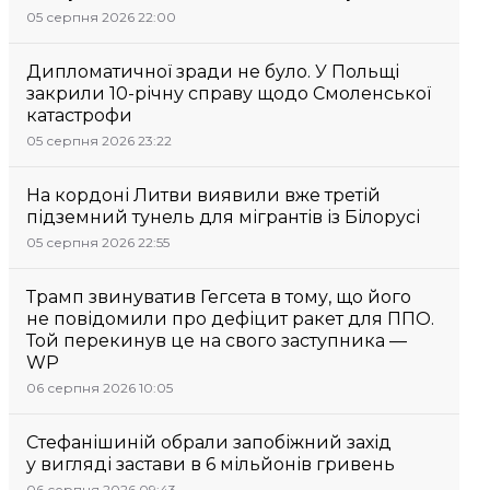
05 серпня 2026 22:00
Дипломатичної зради не було. У Польщі
закрили 10-річну справу щодо Смоленської
катастрофи
05 серпня 2026 23:22
На кордоні Литви виявили вже третій
підземний тунель для мігрантів із Білорусі
05 серпня 2026 22:55
Трамп звинуватив Гегсета в тому, що його
не повідомили про дефіцит ракет для ППО.
Той перекинув це на свого заступника —
WP
06 серпня 2026 10:05
Стефанішиній обрали запобіжний захід
у вигляді застави в 6 мільйонів гривень
06 серпня 2026 09:43