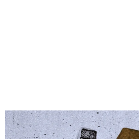
hroma
Прослухати аудіоверсію