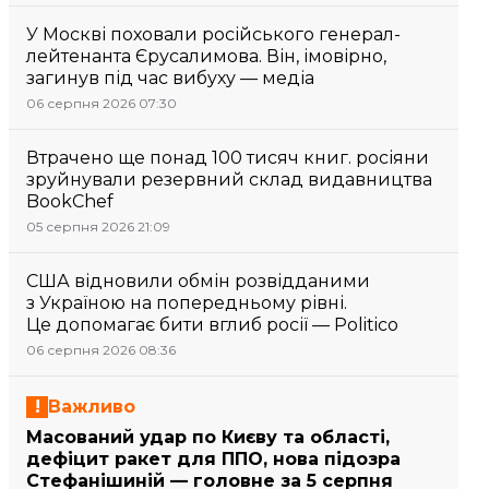
У Москві поховали російського генерал-
лейтенанта Єрусалимова. Він, імовірно,
загинув під час вибуху — медіа
06 серпня 2026 07:30
Втрачено ще понад 100 тисяч книг. росіяни
зруйнували резервний склад видавництва
BookChef
05 серпня 2026 21:09
США відновили обмін розвідданими
з Україною на попередньому рівні.
Це допомагає бити вглиб росії — Politico
06 серпня 2026 08:36
Важливо
Масований удар по Києву та області,
дефіцит ракет для ППО, нова підозра
Стефанішиній — головне за 5 серпня