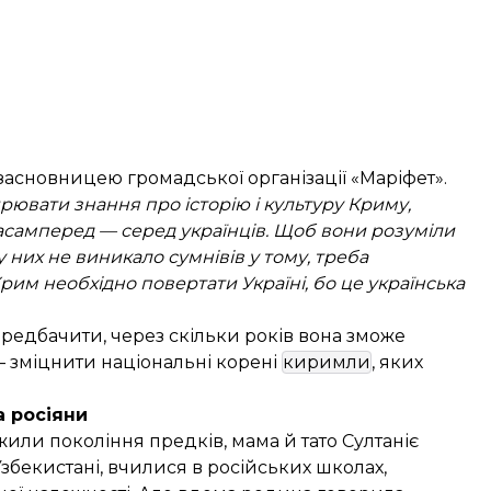
івзасновницею громадської організації «Маріфет».
рювати знання про історію і культуру Криму,
 Насамперед — серед українців. Щоб вони розуміли
 них не виникало сумнівів у тому, треба
рим необхідно повертати Україні, бо це українська
ередбачити, через скільки років вона зможе
— зміцнити національні корені
киримли
, яких
 росіяни
й жили покоління предків, мама й тато Султаніє
Узбекистані, вчилися в російських школах,