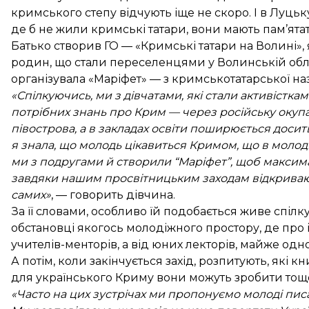
кримського степу відчують іще не скоро. І в Луцьку
де б не жили кримські татари, вони мають пам’ятат
Батько створив ГО — «Кримські татари на Волині», 
родин, що стали переселенцями у Волинській облас
організувала «Маріфет» — з кримськотатарської на
«Спілкуючись, ми з дівчатами, які стали активісткам
потрібних знань про Крим — через російську окупац
півострова, а в закладах освіти поширюється досит
я знала, що молодь цікавиться Кримом, що в молод
ми з подругами й створили “Маріфет”, щоб максима
завдяки нашим просвітницьким заходам відкривают
самих»
, — говорить дівчина.
За її словами, особливо їй подобається живе спі
обстановці якогось молодіжного простору, де про і
учителів-менторів, а від юних лекторів, майже одн
А потім, коли закінчується захід, розпитують, які
для українського Криму вони можуть зробити тощ
«Часто на цих зустрічах ми пропонуємо молоді писа