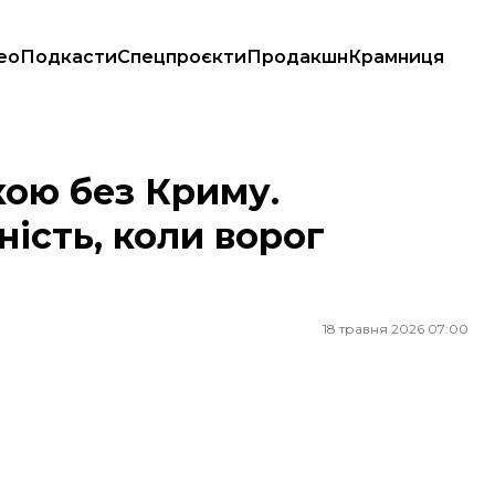
ео
Подкасти
Спецпроєкти
Продакшн
Крамниця
коли ворог окупував Батьківщину
ою без Криму.
ність, коли ворог
18 травня 2026 07:00