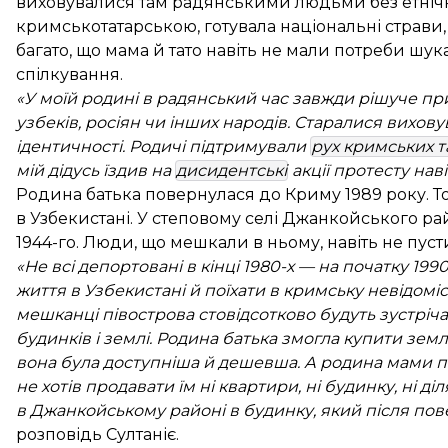
виховувалися там радянськими людьми без етнічн
кримськотатарською, готувала національні страви, 
багато, що мама й тато навіть не мали потреби шука
спілкування.
«У моїй родині в радянський час завжди рішуче пр
узбеків, росіян чи інших народів. Старалися вихов
ідентичності. Родичі підтримували
рух кримських т
мій дідусь їздив на
дисидентські
акції протесту нав
Родина батька повернулася до Криму 1989 року. Т
в Узбекистані. У степовому селі Джанкойського ра
1944-го. Люди, що мешкали в ньому, навіть не пус
«Не всі депортовані в кінці 1980-х — на початку 1
життя в Узбекистані й поїхати в кримську невідоміст
мешканці півострова стовідсотково будуть зустріча
будинків і землі. Родина батька змогла купити зе
вона була доступніша й дешевша. А родина мами по
не хотів продавати їм ні квартири, ні будинку, ні д
в Джанкойському районі в будинку, який після по
розповідь Султаніє.