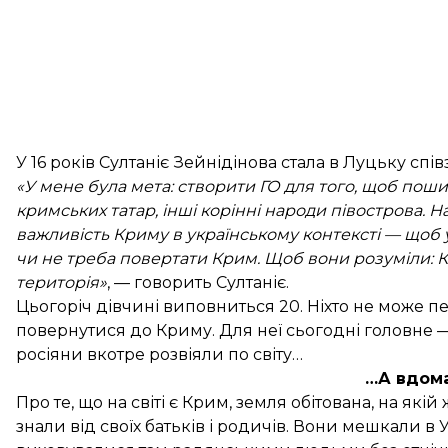
У 16 років Султаніє Зейнідінова стала в Луцьку сп
«У мене була мета: створити ГО для того, щоб поши
кримських татар, інші корінні народи півострова.
важливість Криму в українському контексті — щоб у
чи не треба повертати Крим. Щоб вони розуміли: К
територія»
, — говорить Султаніє.
Цьогоріч дівчині виповниться 20. Ніхто не може п
повернутися до Криму. Для неї сьогодні головне 
росіяни вкотре розвіяли по світу…
…А вдома
Про те, що на світі є Крим, земля обітована, на які
знали від своїх батьків і родичів. Вони мешкали в 