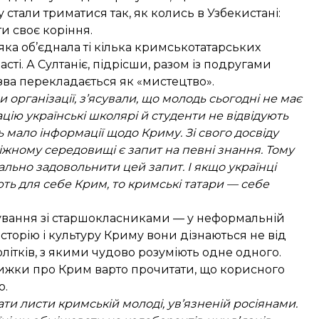
 стали триматися так, як колись в Узбекистані:
и своє коріння.
яка об’єднала ті кілька кримськотатарських
ті. А Султаніє, підрісши, разом із подругами
зва перекладається як «мистецтво».
и організації, з’ясували, що молодь сьогодні не має
ію українські школярі й студенти не відвідують
ь мало інформації щодо Криму. Зі свого досвіду
іжному середовищі є запит на певні знання. Тому
льно задовольнити цей запит. І якщо українці
ь для себе Крим, то кримські татари — себе
лкування зі старшокласниками — у неформальній
сторію і культуру Криму вони дізнаються не від
олітків, з якими чудово розуміють одне одного.
 книжки про Крим варто прочитати, що корисного
о.
ти листи кримській молоді, ув’язненій росіянами.