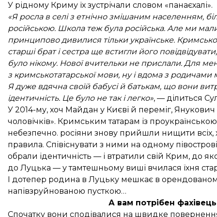
У рідному Криму їх зустрічали словом «панаєхалі».
«Я росла в селі з етнічно змішаним населенням, бі
російською. Школа теж була російська. Але ми мал
принципово дивилися тільки українське. Кримсько
старші брат і сестра ще встигли його повідвідувати, 
було нікому. Нової вчительки не прислали. Для м
з кримськотатарської мови, ну і вдома з родичами
Я дуже вдячна своїй бабусі й батькам, що вони витр
ідентичність. Це було не так і легко»
, — ділиться Сул
У 2014-му, хоч Майдан у Києві й переміг, Янукович
чоловічків». Кримським татарам із проукраїнсько
небезпечно. росіяни знову прийшли нищити всіх, х
правила. Співіснувати з ними на одному півостров
обрали ідентичність — і втратили свій Крим, до як
до Луцька — у тамтешньому виші вчилася їхня ста
І дотепер родина в Луцьку мешкає в орендованому 
напівзруйнованою пусткою…
А вам потрібен фахівець
Спочатку вони сподівалися на швидке повернення