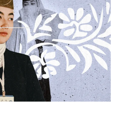
травні 1944-го радянська влада
вигнала
з Криму її
ли депортовані до Сибіру й Центральної Азії. У їхні
итіснили з Криму Султаніє.
ані, змогла прожити в омріяному Криму лише 13
а вже вкотре позбавляє землі, альтернатива
и назавжди, чиїх батьків вони діти; або
дентичність, щоб, як настане час, повернутися,
життя.
аріант. І Султаніє теж.