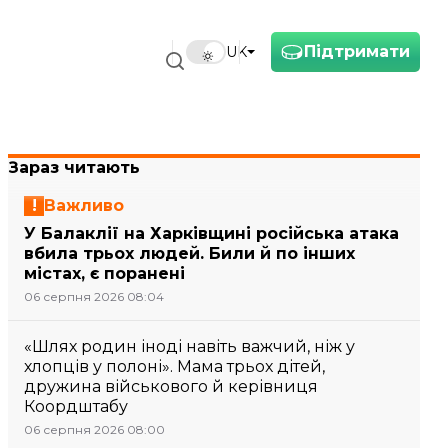
Підтримати
UK
Зараз читають
Важливо
У Балаклії на Харківщині російська атака
вбила трьох людей. Били й по інших
містах, є поранені
06 серпня 2026 08:04
«Шлях родин іноді навіть важчий, ніж у
хлопців у полоні». Мама трьох дітей,
дружина військового й керівниця
Коордштабу
06 серпня 2026 08:00