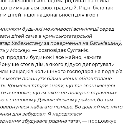
ої належності. Але вдома родина говорила
дотримувалася своїх традицій. Рідні було так
ти дітей іншої національності для ігор і
ипиняли будь-які можливості асиміляції серед
увати дітей саме в кримськотатарській
атар Узбекистану за повернення на Батьківщину
,
іть у Москву»
, — розповідає Султаніє.
оді продали будинок і все майно, нажите
йону ще стояв дім, з якого дідуся депортували
тили нащадків колишнього господаря на подвір’я.
990-х могли покинути більш-менш облаштоване
ь. Кримські татари знали, що так звані місцеві
ти їх вороже, що їм ніхто не поверне втрачених
млю в степовому Джанкойському районі, бо там
вернулася набагато пізніше. Бо довгий час ніхто
ілянки для забудови. Я народилася
вернення збудувала родина тата»
, — продовжує