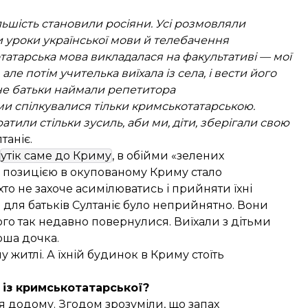
льшість становили росіяни. Усі розмовляли
и уроки української мови й телебачення
татарська мова викладалася на факультативі — мої
але потім учителька виїхала із села, і вести його
ене батьки наймали репетитора
 ми спілкувалися тільки кримськотатарською.
атили стільки зусиль, аби ми, діти, зберігали свою
таніє.
утік саме до Криму
, в обійми «зелених
ю позицією в окупованому Криму стало
то не захоче асимілюватись і прийняти їхні
і для батьків Султаніє було неприйнятно. Вони
ого так недавно повернулися. Виїхали з дітьми
рша дочка.
житлі. А їхній будинок в Криму стоїть
 із кримськотатарської?
 додому. Згодом зрозуміли, що запах