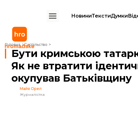
Новини
Тексти
Думки
Від
Бути кримською татаркою без Криму. Як не втратити ідентичність, 
Головна
Суспільство
Бути кримською татарк
Як не втратити ідентич
окупував Батьківщину
Майя Орел
Журналістка