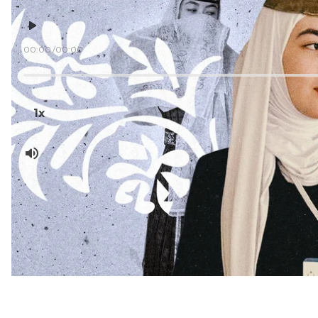
00:00
00:00
Це знову повторилося — тепер уже із
Султаніє
. У 
дідусів і бабусь — кримські татари, цілий народ, бу
домівки заселилися росіяни. А у 2014-му росіяни в
1x
Мати Султаніє, народжена в депортації в Узбекист
років. Сама Султаніє Зейнідінова — менш як 8.
У кримських татар, яких російська імперська влад
фактично така: або асимілюватися на чужині й забут
з покоління в покоління зберігати й плекати свою і
відродити на своїй землі саме кримськотатарське 
Батьки Султаніє і батьки її батьків обирали другий в