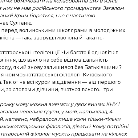
ні чи обмінювати на колаборантів цих вʼязнів,
 з них не мав російського громадянства. Загалом
ваний Крим бореться, і це є частиною
чає Султаніє.
пає перед волинськими школярами в молодіжних
алістів — така зворушливо юна й така по-
арської інтелігенції. Чи багато її однолітків —
ління, що взяло на себе відповідальність
ароду, який знову залишився без Батьківщини?
ня кримськотатарської філології Київського
 Так от на всі курси відділення — від першого
и, за словами дівчини, вчаться всього… три
арську мову можна вивчати у двох вишах: КНУ і
агалом невеликі групи, у моїй, наприклад, 4
ей, напевно, набралося лише коли тільки-тільки
имськотатарських філологів, дівати? Кому потрібні
отатарський філолог мусить працювати на кількох