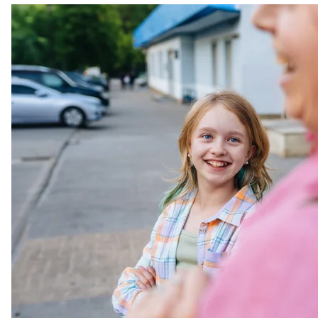
Ілюстративне
inshyna 
Найважча навичка — п
Вікторія поступово почала ділитись історіями про 
братів і сестер. Я сумнівалася, як правильно вчини
У такі моменти завжди хочеться знайти правильні 
це вміння слухати й бути поруч: не засуджуючи, н
й буде готова розказати, вона завжди розкаже сама
Танець, який випра
Наш спільний шлях привів нас до того самого випу
ходили до салону оновити стрижку, потім я сама з
Це був момент, який дуже зближує і здружує.
На святі вона весь час шукала мене поглядом серед г
фотографувала протягом офіційної урочистої части
А потім настав момент танцю з батьками, і Віктор
доросла дівчина — самостійна, талановита та водно
потребувала когось, хто прийде й буде поруч у ва
Чому це досвід про 