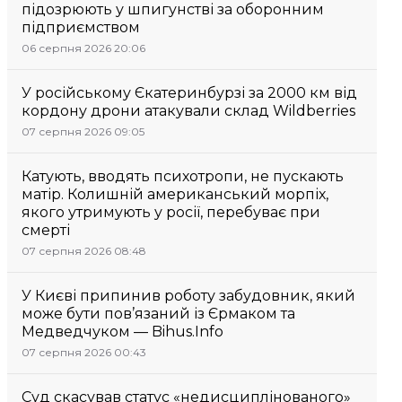
підозрюють у шпигунстві за оборонним
підприємством
06 серпня 2026 20:06
У російському Єкатеринбурзі за 2000 км від
кордону дрони атакували склад Wildberries
07 серпня 2026 09:05
Катують, вводять психотропи, не пускають
матір. Колишній американський морпіх,
якого утримують у росії, перебуває при
смерті
07 серпня 2026 08:48
У Києві припинив роботу забудовник, який
може бути пов’язаний із Єрмаком та
Медведчуком — Bihus.Info
07 серпня 2026 00:43
Суд скасував статус «недисциплінованого»