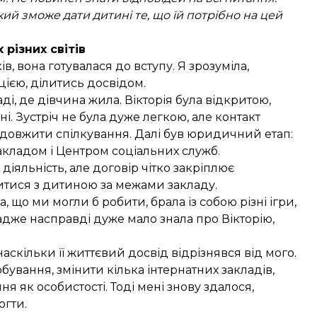
ий зможе дати дитині те, що їй потрібно на цей
 різних світів
в, вона готувалася до вступу. Я зрозуміла,
ією, ділитись досвідом.
ді, де дівчина жила. Вікторія була відкритою,
і. Зустріч не була дуже легкою, але контакт
родовжити спілкування. Далі був юридичний етап:
кладом і Центром соціальних служб.
іяльність, але договір чітко закріплює
ачитися з дитиною за межами закладу.
а, що ми могли б робити, брала із собою різні ігри,
адже насправді дуже мало знала про Вікторію,
аскільки її життєвий досвід відрізнявся від мого.
бування, змінити кілька інтернатних закладів,
 як особистості. Тоді мені знову здалося,
огти.