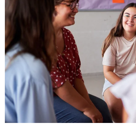
Серед цього натовпу дівчина-випускниця Віка раз 
що дивляться саме на неї, усміхаються у відповід
І я вкотре думаю, як важливо для молодої людини
вірить, підтримує і помічає її успіхи.
Наставництво — це не про супергеройство, бездог
присутність. Але щоб зрозуміти цю просту істину, 
Від стратегій —
Про наставництво я вперше почула ще 2018 року, 
«Рідні». Тоді я дізналася, що є люди, які добровіл
категорій населення — допомагають підготуватися
досвідом і просто залишаються поруч. Тоді мені зд
не спадало на думку, що колись я сама можу стат
Минали роки, змінилася моя робота. Якщо раніше 
й сім’ями, то згодом дедалі більше занурювалась у
з бізнесом і державними структурами, тож мала ч
розуміти їхні потреби.