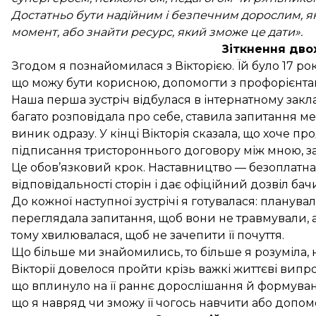
Достатньо бути надійним і безпечним дорослим, як
момент, або знайти ресурс, який зможе це дати».
Зіткнення двох
Згодом я познайомилася з Вікторією. Їй було 17 рокі
що можу бути корисною, допомогти з профорієнтац
Наша перша зустріч відбулася в інтернатному закла
багато розповідала про себе, ставила запитання мен
виник одразу. У кінці Вікторія сказала, що хоче п
підписання тристороннього договору між мною, за
Це обов’язковий крок. Наставництво — безоплатна д
відповідальності сторін і дає офіційний дозвіл б
До кожної наступної зустрічі я готувалася: планувал
переглядала запитання, щоб вони не травмували, 
тому хвилювалася, щоб не зачепити її почуття.
Що більше ми знайомились, то більше я розуміла, н
Вікторії довелося пройти крізь важкі життєві випро
що вплинуло на її раннє дорослішання й формування
що я навряд чи зможу її чогось навчити або допом