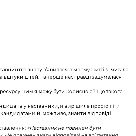
авництва знову з’явилася в моєму житті. Я читала
ла відгуки дітей. І вперше насправді задумалася:
, ресурсу, чим я можу бути корисною? Що такого
ндидатів у наставники, я вирішила просто піти
 кандидатами й, можливо, знайти відповіді
 ставлення:
«Наставник не повинен бути
. Не повинен знати відповідей на всі питання.