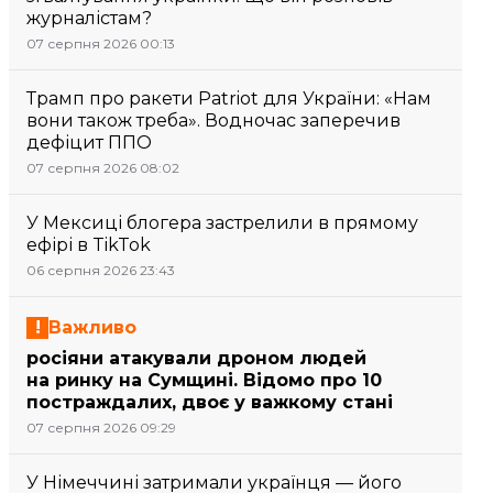
журналістам?
07 серпня 2026 00:13
Трамп про ракети Patriot для України: «Нам
вони також треба». Водночас заперечив
дефіцит ППО
07 серпня 2026 08:02
У Мексиці блогера застрелили в прямому
ефірі в TikTok
06 серпня 2026 23:43
Важливо
росіяни атакували дроном людей
на ринку на Сумщині. Відомо про 10
постраждалих, двоє у важкому стані
07 серпня 2026 09:29
У Німеччині затримали українця — його