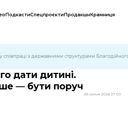
ео
Подкасти
Спецпроєкти
Продакшн
Крамниця
 бути поруч
у співпраці з державними структурами Благодійного
го дати дитині.
ше — бути поруч
05 липня 2026 07:00