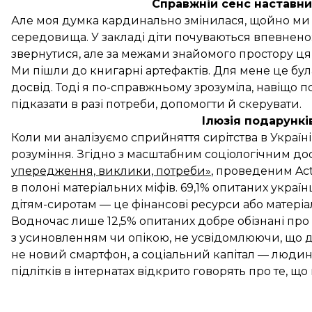
Справжній сенс наставн
Але моя думка кардинально змінилася, щойно ми 
середовища. У закладі діти почуваються впевнено
звернутися, але за межами знайомого простору ця 
Ми пішли до книгарні артефактів. Для мене це бул
досвід. Тоді я по-справжньому зрозуміла, навіщо п
підказати в разі потреби, допомогти й скерувати.
Ілюзія подарункі
Коли ми аналізуємо сприйняття сирітства в Україн
розуміння. Згідно з масштабним соціологічним д
упередження, виклики, потреби»
, проведеним Act
в полоні матеріальних міфів. 69,1% опитаних укр
дітям-сиротам — це фінансові ресурси або матеріал
Водночас лише 12,5% опитаних добре обізнані про
з усиновленням чи опікою, не усвідомлюючи, що ди
не новий смартфон, а соціальний капітал — людина
підлітків в інтернатах відкрито говорять про те, щ