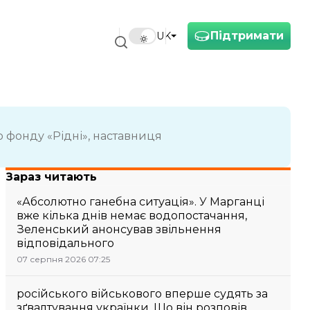
Підтримати
UK
 фонду «Рідні», наставниця
Зараз читають
«Абсолютно ганебна ситуація». У Марганці
вже кілька днів немає водопостачання,
Зеленський анонсував звільнення
відповідального
07 серпня 2026 07:25
російського військового вперше судять за
зґвалтування українки. Що він розповів