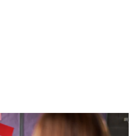
 зображення
o / Envato
тковому вбранні, сміх, квіти, спалахи камер.