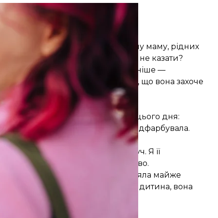
 зображення
/ Envato
росто мовчки слухати
свою родину, дитинство, біологічну маму, рідних
ти: обійняти, шкодувати чи нічого не казати?
слова. Але я зрозуміла, що найцінніше —
е оцінюючи та не коментуючи. Все, що вона захоче
.
вдовує всі зусилля
скного. Ми разом готувалися до цього дня:
робила їй укладку й легесенько підфарбувала.
остей. Хотіла, щоб я сиділа поруч. Я її
ни, бо знала, що для неї це важливо.
ія запросила мене. Переді мною стояла майже
час дуже вразлива. Як і будь-яка дитина, вона
жливу мить.
моє власне зростання