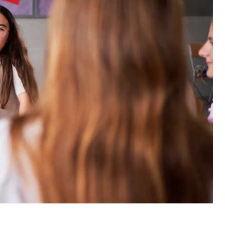
у раз шукає серед натовпу знайомі очі,
ь і щиро пишаються її досягненнями.
 мати дорослого, який поруч у важливі моменти:
анний досвід чи педагогічні дипломи. Це про
мені знадобилося майже десять років.
 назад до дитини
коли почала працювати у благодійному фонді
ьно стають наставниками для дітей із вразливих
 до дорослого життя, підтримують, діляться
авалося це чудовою ініціативою, але навіть
и наставницею.
я багато працювала безпосередньо з дітьми
 стратегічний розвиток проєктів, співпрацю
имраз менше можливості чути запити дітей,