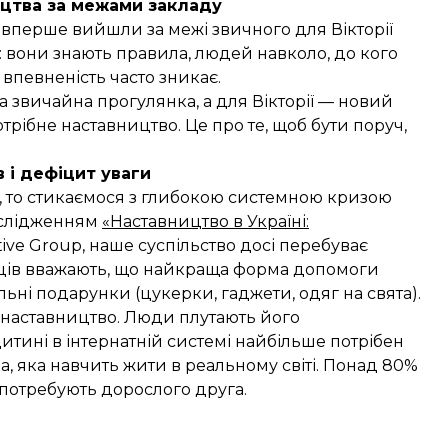
ицтва за межами закладу
вперше вийшли за межі звичного для Вікторії
: вони знають правила, людей навколо, до кого
впевненість часто зникає.
а звичайна прогулянка, а для Вікторії — новий
отрібне наставництво. Це про те, щоб бути поруч,
в і дефіцит уваги
і, то стикаємося з глибокою системною кризою
ослідженням
«Наставництво в Україні:
ive Group, наше суспільство досі перебуває
аїнців вважають, що найкраща форма допомоги
ьні подарунки (цукерки, гаджети, одяг на свята).
 наставництво. Люди плутають його
тині в інтернатній системі найбільше потрібен
, яка навчить жити в реальному світі. Понад 80%
о потребують дорослого друга.