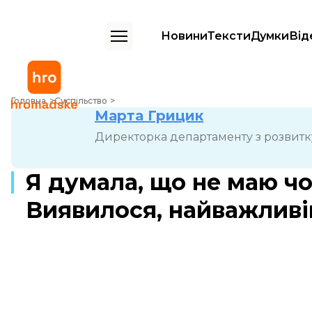
Новини
Тексти
Думки
Від
Я думала, що не маю чого дати дитині. Виявилося, найважливіше —
Головна
Суспільство
Марта Грицик
Директорка департаменту з розвитк
Я думала, що не маю чо
Виявилося, найважливі