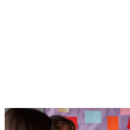
Ілюстративне
Gigidelgad
На шкільному подвір’ї галасливо. Випускники у свя