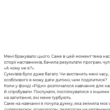
Мені бракувало цього. Саме в цей момент тема наст
історії наставників, бачила результати програм, чу
«А чому не я?».
Сумнівів було дуже багато. Чи вистачить мені часу
особливого я можу дати дитині, чим поділитися?
Коли у фонді «Рідні» розпочалося навчання для ка
й спробувати. Послухати, поспілкуватися з іншими
на запитання, які мене турбують.
Саме на навчанні я почула думку, яка змінила моє
супергероєм, психологом, педагогом чи рятівником