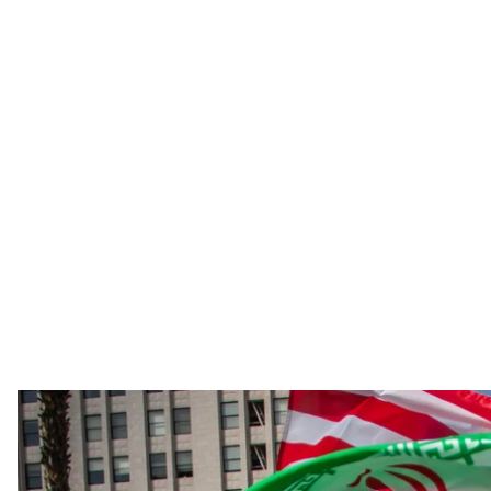
Ілюстративне фото. Прапори Ірану та США
Apu Gomes / 
Іран та Сполучені Штати близькі до укладення поп
країнами. Водночас Тегеран заперечує заяву посе