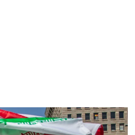
 під час протестів, 21 червня 2025 року
Getty Images
ередньої угоди, яка має покласти край війні між
редників про те, що документ підпишуть