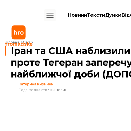
Новини
Тексти
Думки
Від
Іран та США наблизилися до мирної угоди, проте Тегеран запере
Головна
Світ
Іран та США наблизили
проте Тегеран запереч
найближчої доби (ДО
Катерина Киричек
Редакторка стрічки новин