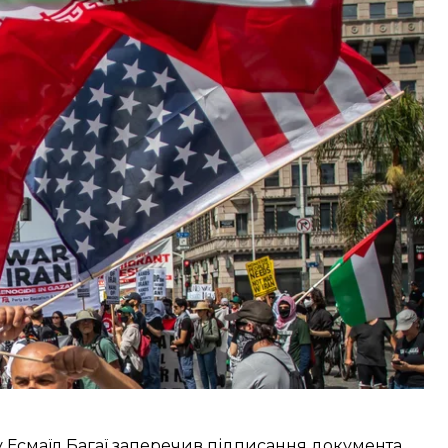
ф
заявив
, що Ісламабад готується до електронного
я чого наступного тижня мають розпочатися
»
, — наголосив він.
у Есмаїл Багаї заперечив підписання документа