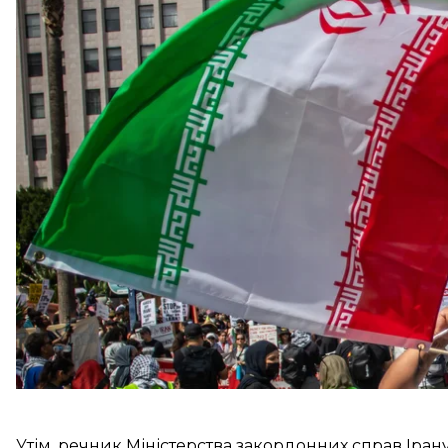
упродовж наступних 24 годин.
Про це
пише
Reuters.
13 червня прем'єр-міністр Пакистану Шехбаз Шарі
підписання меморандуму впродовж 24 годин, післ
переговори на технічному рівні.
«Ми ближчі до мирної угоди, ніж будь-коли раніше
Утім, речник Міністерства закордонних справ Іран