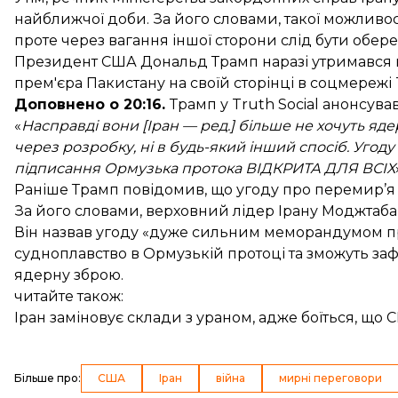
найближчої доби. За його словами, такої можлив
проте через вагання іншої сторони слід бути обе
Президент США Дональд Трамп наразі утримався в
прем'єра Пакистану на своїй сторінці в соцмережі T
Доповнено о 20:16.
Трамп у Truth Social
анонсува
«
Насправді вони [Іран — ред.] більше не хочуть ядерн
через розробку, ні в будь-який інший спосіб. Угоду
підписання Ормузька протока ВІДКРИТА ДЛЯ ВСІХ
Раніше Трамп повідомив, що угоду про перемир’я
За його словами, верховний лідер Ірану Моджтаба 
Він назвав угоду «дуже сильним меморандумом пр
судноплавство в Ормузькій протоці та зможуть заф
ядерну зброю.
читайте також:
Іран заміновує склади з ураном, адже боїться, що
Більше про
:
США
Іран
війна
мирні переговори