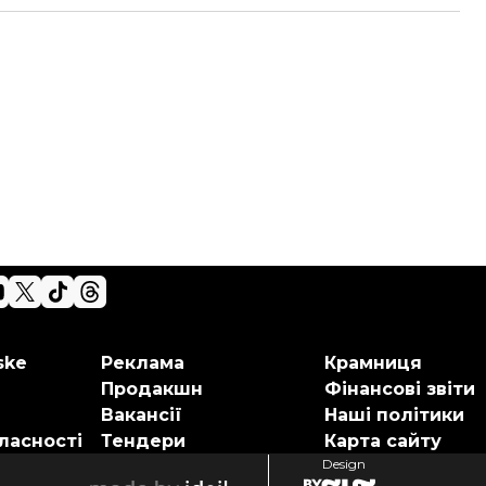
ske
Реклама
Крамниця
Продакшн
Фінансові звіти
Вакансії
Наші політики
ласності
Тендери
Карта сайту
Design