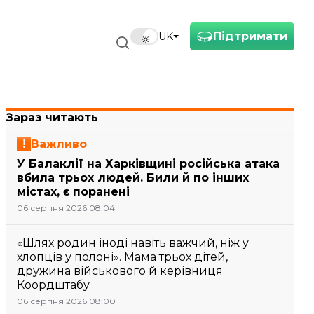
Підтримати
UK
Зараз читають
Важливо
У Балаклії на Харківщині російська атака
вбила трьох людей. Били й по інших
містах, є поранені
06 серпня 2026 08:04
«Шлях родин іноді навіть важчий, ніж у
хлопців у полоні». Мама трьох дітей,
дружина військового й керівниця
Коордштабу
06 серпня 2026 08:00