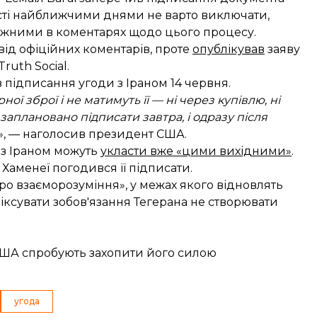
ості найближчими днями не варто виключати,
режними в коментарях щодо цього процесу.
ід офіційних коментарів, проте
опублікував
заяву
ruth Social.
в
підписання угоди з Іраном 14 червня.
ої зброї і не матимуть її — ні через купівлю, ні
 заплановано підписати завтра, і одразу після
», — наголосив президент США.
 з Іраном можуть
укласти вже «цими вихідними»
.
Хаменеї погодився її підписати.
о взаєморозуміння», у межах якого відновлять
іксувати зобов'язання Тегерана не створювати
 США спробують захопити його силою
угода