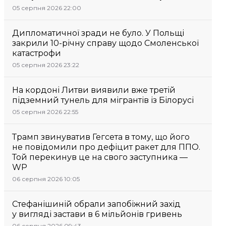
05 серпня 2026 22:00
Дипломатичної зради не було. У Польщі
закрили 10-річну справу щодо Смоленської
катастрофи
05 серпня 2026 23:22
На кордоні Литви виявили вже третій
підземний тунель для мігрантів із Білорусі
05 серпня 2026 22:55
Трамп звинуватив Гегсета в тому, що його
не повідомили про дефіцит ракет для ППО.
Той перекинув це на свого заступника —
WP
06 серпня 2026 10:05
Стефанішиній обрали запобіжний захід
у вигляді застави в 6 мільйонів гривень
06 серпня 2026 09:43