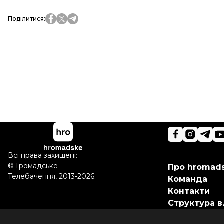
Поділитися
:
Всі права захищені:
©
Громадське
Про hromad
Телебачення
,
2013-2026.
Команда
Контакти
Структура в