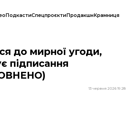
ео
Подкасти
Спецпроєкти
Продакшн
Крамниця
чує підписання найближчої доби (ДОПОВНЕНО)
ся до мирної угоди,
ує підписання
ПОВНЕНО)
13 червня 2026 19:28