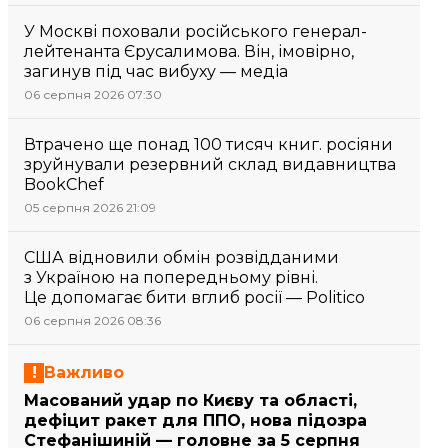
У Москві поховали російського генерал-
лейтенанта Єрусалимова. Він, імовірно,
загинув під час вибуху — медіа
06 серпня 2026 07:30
Втрачено ще понад 100 тисяч книг. росіяни
зруйнували резервний склад видавництва
BookChef
05 серпня 2026 21:09
США відновили обмін розвідданими
з Україною на попередньому рівні.
Це допомагає бити вглиб росії — Politico
06 серпня 2026 08:36
Важливо
Масований удар по Києву та області,
дефіцит ракет для ППО, нова підозра
Стефанішиній — головне за 5 серпня