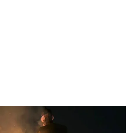
російської атаки по Києву, 15 червня 2026 року
а / Facebook
 совісті опублікувала заклик до духовенства і
 складу московського патріархату, який давно