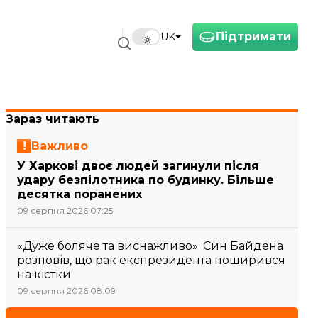
Підтримати
UK
Зараз читають
Важливо
У Харкові двоє людей загинули після
удару безпілотника по будинку. Більше
десятка поранених
09 серпня 2026 07:25
«Дуже боляче та виснажливо». Син Байдена
розповів, що рак експрезидента поширився
на кістки
09 серпня 2026 08:09