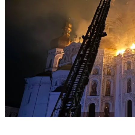
уже виправдовує зло, дітовбивство і богохульство»
Про це
ідеться
в заяві ДЕСС.
«Подумайте лише, чи може православний християни
організацією, яка прямо закликає знищити нас, укр
на наші погляди й переконання? Чи не настав час н
ентузіазмом благословляє і блюзнірськи прославля
ні?»
— ідеться у заяві.
Там заявили, що вірян УПЦ «брутально і безпере
хоче конфіскувати їхні храми і майно.