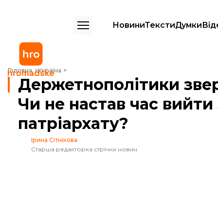
Новини
Тексти
Думки
Від
Держетнополітики звернулася до УПЦ: Чи не настав час вийти з мо
Головна
Україна
Держетнополітики зве
Чи не настав час вийти
патріархату?
Ірина Сітнікова
Старша редакторка стрічки новин