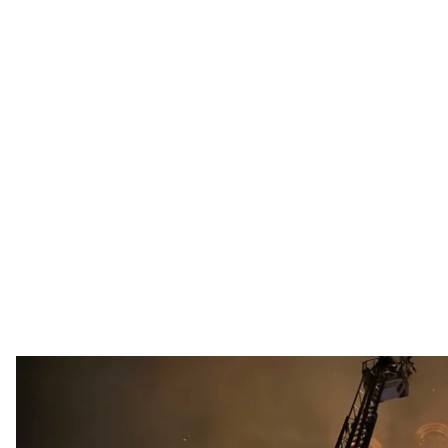
Успенський собор Києво-Печерської лаври після 
Тетяна Бережн
Державна служба України з етнополітики та свободи
мирян Української Православної Церкви «вийти зі