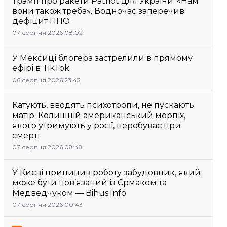
Трамп про ракети Patriot для України: «Нам
вони також треба». Водночас заперечив
дефіцит ППО
07 серпня 2026 08:02
У Мексиці блогера застрелили в прямому
ефірі в TikTok
06 серпня 2026 23:43
Катують, вводять психотропи, не пускають
матір. Колишній американський морпіх,
якого утримують у росії, перебуває при
смерті
07 серпня 2026 08:48
У Києві припинив роботу забудовник, який
може бути пов’язаний із Єрмаком та
Медведчуком — Bihus.Info
07 серпня 2026 00:43