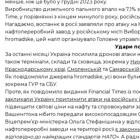
менше, ніж це було у грудні 2023 року.
Виробництво дизельного пального впало на 7,1% з
Time, у порівнянні з кінцем минулого року, росій
Нагадаємо, востаннє в росії
заявляли
про атаку на 
нафтопереробний завод у російському місті Вибор
hromadske, цей наліт
організувало
Головне управлі
Удари п
За останні місяці Україна посилила дронові атаки 
також термінали, склади та сховища, зокрема у
Ни
Краснодарському краї,
Смоленській
та
Самарській
Як повідомляли джерела hromadske, усі вони були
зокрема ГУР та СБУ.
Проте, як повідомило видання Financial Times із 
закликали Україну припинити атаки на російську 
підвищити світові ціни на нафту та спровокувати з
Вашингтона нібито передали високопосадовцям С
Віцепрем’єр-міністерка Ольга Стефанішина у відпо
нафтопереробні заводи на території росії
є законн
відповідно до найкращих стандартів НАТО»
. А рад