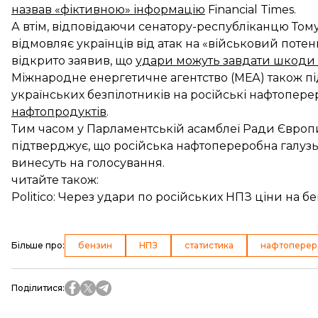
назвав «фіктивною» інформацію
Financial Times.
А втім, відповідаючи сенатору-республіканцю Тому
відмовляє українців від атак на «військовий потен
відкрито заявив, що
удари можуть завдати шкоди
Міжнародне енергетичне агентство (МЕА) також п
українських безпілотників на російські нафтопер
нафтопродуктів
.
Тим часом у Парламентській асамблеї Ради Євро
підтверджує, що російська нафтопереробна галузь
винесуть на голосування.
читайте також:
Politico: Через удари по російських НПЗ ціни на бе
Більше про
:
бензин
НПЗ
статистика
нафтоперер
Поділитися
: