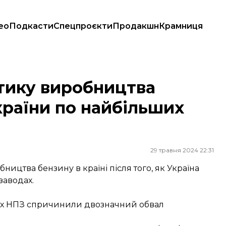
ео
Подкасти
Спецпроєкти
Продакшн
Крамниця
їни по найбільших НПЗ
тику виробництва
країни по найбільших
29 травня 2024 22:31
ництва бензину в країні після того, як Україна
заводах.
ких НПЗ спричинили двозначний обвал