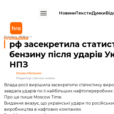
Новини
Тексти
Думки
Від
рф засекретила статистику виробництва бензину після ударів Укра
Головна
Війна
рф засекретила статис
бензину після ударів У
НПЗ
Роман Мельник
Редактор стрічки новин
Влада росії вирішила засекретити статистику вироб
завдала ударів по її найбільших нафтопереробних 
Про це
пише
Moscow Time.
Видання вказує, що українські удари по російсь
виробництва в нафтових компаніях.