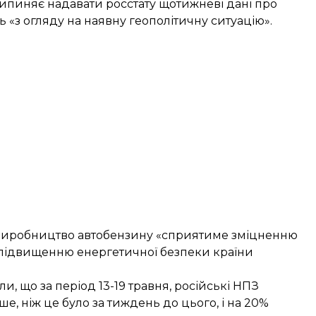
рипиняє надавати росстату щотижневі дані про
«з огляду на наявну геополітичну ситуацію».
о виробництво автобензину «сприятиме зміцненню
і підвищенню енергетичної безпеки країни
и, що за період 13-19 травня, російські НПЗ
е, ніж це було за тиждень до цього, і на 20%