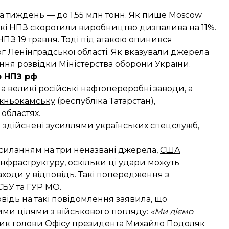
а тиждень — до 1,55 млн тонн. Як пише Moscow
ські НПЗ скоротили виробництво дизпалива на 11%.
НПЗ 19 травня. Тоді під атакою опинився
г Ленінградської області. Як вказували джерела
ння розвідки Міністерства оборони України.
о НПЗ рф
на великі російські нафтопереробні заводи, а
жньокамську
(республіка Татарстан),
областях.
 здійснені зусиллями українських спецслужб,
посиланням на три неназвані джерела,
США
інфраструктуру
, оскільки ці удари можуть
аходи у відповідь. Такі попередження з
БУ та ГУР МО.
відь на такі повідомлення заявила, що
ими цілями
з військового погляду:
«Ми діємо
ник голови Офісу президента Михайло Подоляк