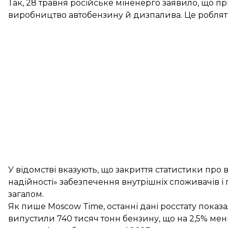
Так, 28 травня російське міненерго заявило, що п
виробництво автобензину й дизпалива. Це роблять 
У відомстві вказують, що закриття статистики пр
надійності» забезпечення внутрішніх споживачів 
загалом.
Як пише Moscow Time, останні дані росстату показал
випустили 740 тисяч тонн бензину, що на 2,5% менш