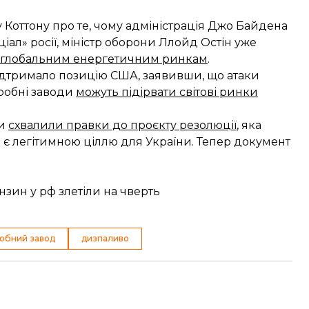
 Коттону про те, чому адміністрація Джо Байдена
ціал» росії, міністр оборони Ллойд Остін уже
 глобальним енергетичним ринкам
.
ідтримало позицію США, заявивши, що атаки
еробні заводи
можуть підірвати світові ринки
пи
схвалили правки до проєкту резолюції
, яка
 є легітимною ціллю для України. Тепер документ
нзин у рф злетіли на чверть
обний завод
дизпаливо