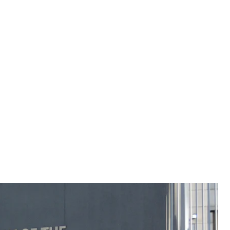
США в Києві
es Ukraine via Getty Images
оботу після заяви високої представниці ЄС із
ро те, що американці єдині, хто евакуював своїх