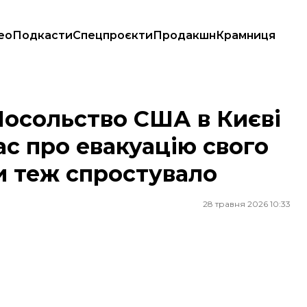
ео
Подкасти
Спецпроєкти
Продакшн
Крамниця
ллас про евакуацію свого персоналу, МЗС України теж спростувало
Посольство США в Києві
с про евакуацію свого
и теж спростувало
28 травня 2026 10:33