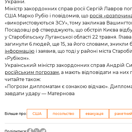
України.
Міністр закордонних справ росії Сергій Лавров 
США Марко Рубіо і повідомив, що
росія «розпочина
«використовуються ЗСУ», тому закликав Вашингто
Посадовці рф стверджують, що обстріл Києва відбу
у Старобільську Луганської області 22 травня. Гла
загинули 6 людей, ще 15, за його словами, зникли 
інформацію
і заявив, що тоді у районі міста Староб
«Рубікон».
Український міністр закордонних справ Андрій Си
російським погрозам
, а мають відповідати на ни
читайте також:
«Погрози дипломатам є ознакою відчаю». Дипломат
завдати удару — Матернова
Більше про
:
США
посольство
евакуація
ракетний
Поділитися
: