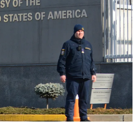
ережах.
оботі немає, а повідомлення про протилежне є
глядають рівень безпеки свого посольства, і
 США не варто подорожувати до України «з будь-