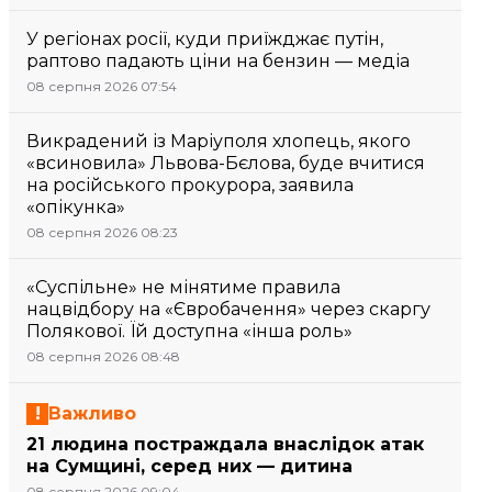
У регіонах росії, куди приїжджає путін,
раптово падають ціни на бензин — медіа
08 серпня 2026 07:54
Викрадений із Маріуполя хлопець, якого
«всиновила» Львова-Бєлова, буде вчитися
на російського прокурора, заявила
«опікунка»
08 серпня 2026 08:23
«Суспільне» не мінятиме правила
нацвідбору на «Євробачення» через скаргу
Полякової. Їй доступна «інша роль»
08 серпня 2026 08:48
Важливо
21 людина постраждала внаслідок атак
на Сумщині, серед них — дитина
08 серпня 2026 09:04