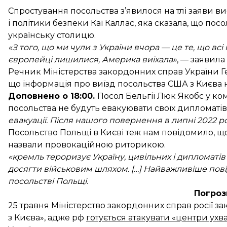
Спростування посольства з’явилося на тлі заяви в
і політики безпеки Каї Каллас, яка сказала, що
посо
українську столицю
.
«З того, що ми чули з України вчора — це те, що всі
європейці лишилися, Америка виїхала»
, — заявила
Речник Міністерства закордонних справ України Ге
що інформація про виїзд посольства США з Києва н
Доповнено о 18:00.
Посол Бельгії Люк Якобс у ко
посольства не будуть евакуювати своїх дипломатів
евакуації. Після нашого повернення в липні 2022 р
Посольство Польщі в Києві теж нам повідомило, що
назвали провокаційною риторикою.
«кремль тероризує Україну, цивільних і дипломатів
досягти військовим шляхом. […] Найважливіше повід
посольстві Польщі.
Погроз
25 травня Міністерство закордонних справ росії 
з Києва», адже рф
готується атакувати «центри ух