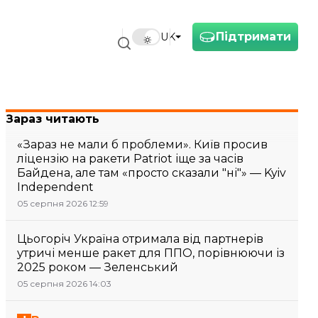
Підтримати
UK
Зараз читають
«Зараз не мали б проблеми». Київ просив
ліцензію на ракети Patriot іще за часів
Байдена, але там «просто сказали "ні"» — Kyiv
Independent
05 серпня 2026 12:59
Цьогоріч Україна отримала від партнерів
утричі менше ракет для ППО, порівнюючи із
2025 роком — Зеленський
05 серпня 2026 14:03