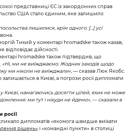
исокої представниці ЄС із закордонних справ
льство США стало єдиним, яке залишило
 посольства лишилися, крім одного. […] усі
 вона.
оргій Тихий у коментарі hromadske також казав,
е відповідає дійсності.
ментарі hromadske також підтвердив, що
.
«Ні, ми не виїжджаємо. Жодних заходів щодо
оку ми ніколи не виїжджали»,
— сказав Люк Якобс.
 залишається в Києві, а погрози росії дипломати
 у Києві, намагаючись досягти цілей, яких не може
омлення: ми тут і нікуди не йдемо», — сказали в
и росії
закликало дипломатів «якомога швидше виїхати
валення рішень»
і «командні пункти» в столиці