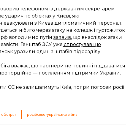
поговорив телефоном із державним секретарем
є удари» по об'єктах у Києві
, які
н евакуювати з Києва дипломатичний персонал.
деться нібито через атаку на коледж і гуртожиток
ва рф володимир путін
заявив
, що внаслідок атаки
безвісти. Генштаб ЗСУ уже
спростував цю
ільськ уразили один зі штабів підрозділу
біга вважає, що партнери
не повинні піддаватися
х пропорційно — посиленням підтримки України.
и ЄС не залишатимуть Київ, попри погрози росії
 обстріл
російсько-українська війна