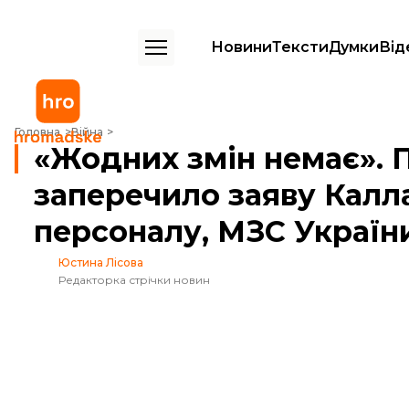
Новини
Тексти
Думки
Від
«Жодних змін немає». Посольство США в Києві заперечило заяву Ка
Головна
Війна
«Жодних змін немає». 
заперечило заяву Калла
персоналу, МЗС Україн
Юстина Лісова
Редакторка стрічки новин