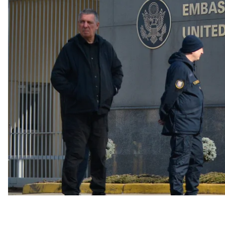
дипломатів із Києва на тлі погроз росії.
Про це
йдеться
в повідомленні посольства в соцм
«Посольство США відкрите. Жодних змін у нашій р
неправдивими»
, — кажуть там.
Водночас в установі зауважили, що регулярно пере
наголосили, що через війну в Україні громадянам
якої причини».