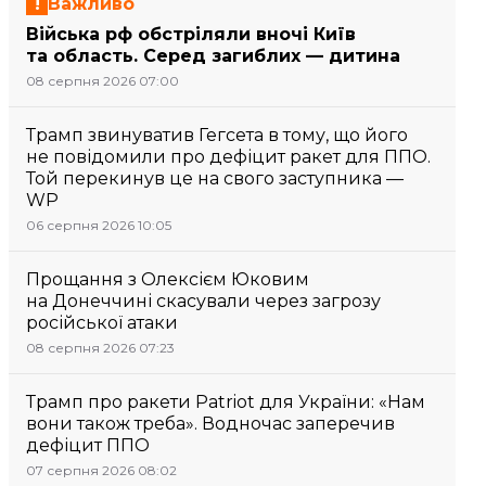
Важливо
Війська рф обстріляли вночі Київ
та область. Серед загиблих — дитина
08 серпня 2026 07:00
Трамп звинуватив Гегсета в тому, що його
не повідомили про дефіцит ракет для ППО.
Той перекинув це на свого заступника —
WP
06 серпня 2026 10:05
Прощання з Олексієм Юковим
на Донеччині скасували через загрозу
російської атаки
08 серпня 2026 07:23
Трамп про ракети Patriot для України: «Нам
вони також треба». Водночас заперечив
дефіцит ППО
07 серпня 2026 08:02