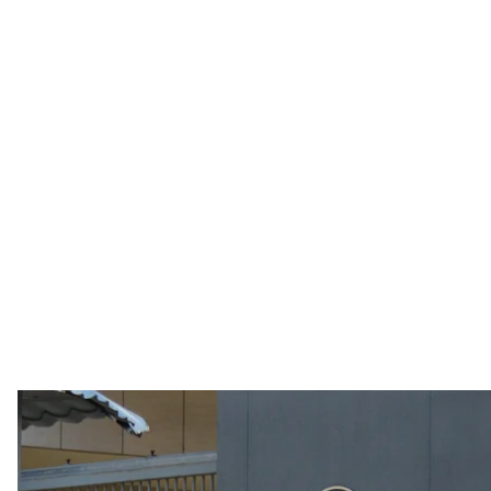
Посольство 
Oleksandr Gusev/Global Imag
Посольство США в Києві запевнило, що продовжує р
закордонних справ і політики безпеки Каї Каллас п