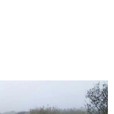
агинули троє людей, які були на борту
ВС
 людей, які були на борту.
ситуацій.
терпілих із пошкодженого літака, яких із