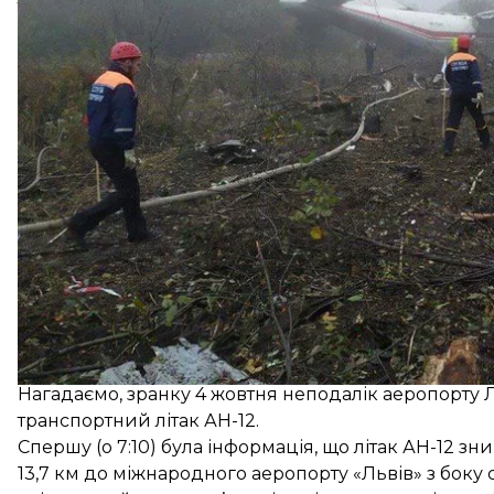
травмами різного ступеня важкості госпіталізували
За оновленими даними
відомо про 5 загиблих 
На борту перебувало 8 людей, з них 7 членів екіпа
Нагадаємо, зранку 4 жовтня неподалік аеропорту
транспортний літак АН-12.
Спершу (о 7:10) була інформація, що літак АН-12 зни
13,7 км до міжнародного аеропорту «Львів» з боку 