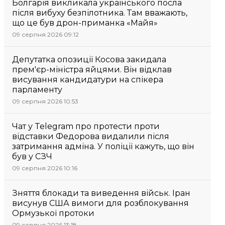
Болгарія викликала українського посла
після вибуху безпілотника. Там вважають,
що це був дрон-приманка «Майя»
09 серпня 2026 09:12
Депутатка опозиції Косова закидала
прем'єр-міністра яйцями. Він відклав
висування кандидатури на спікера
парламенту
09 серпня 2026 10:53
Чат у Telegram про протести проти
відставки Федорова видалили після
затримання адміна. У поліції кажуть, що він
був у СЗЧ
09 серпня 2026 10:16
Зняття блокади та виведення військ. Іран
висунув США вимоги для розблокування
Ормузької протоки
09 серпня 2026 13:18