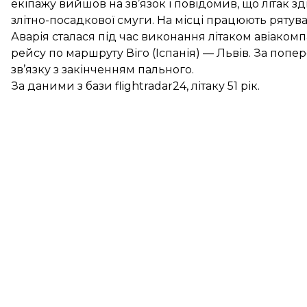
екіпажу вийшов на зв’язок і повідомив, що літак зд
злітно-посадкової смуги. На місці працюють рятув
Аварія сталася під час виконання літаком авіаком
рейсу по маршруту Віго (Іспанія) — Львів. За попе
зв’язку з закінченням пального.
За даними з бази
flightradar24
, літаку 51 рік.