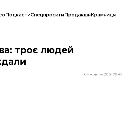
ео
Подкасти
Спецпроєкти
Продакшн
Крамниця
ова: троє людей
ждали
04 жовтня 2019 09:45