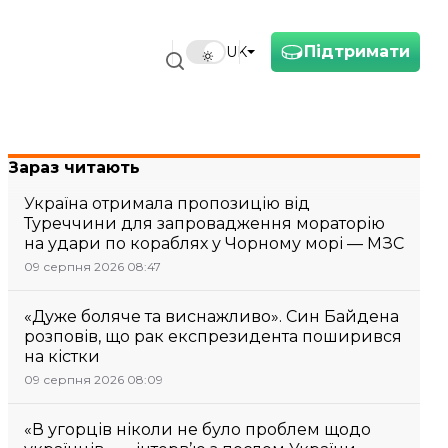
Підтримати
UK
Зараз читають
Україна отримала пропозицію від
Туреччини для запровадження мораторію
на удари по кораблях у Чорному морі — МЗС
09 серпня 2026 08:47
«Дуже боляче та виснажливо». Син Байдена
розповів, що рак експрезидента поширився
на кістки
09 серпня 2026 08:09
«В угорців ніколи не було проблем щодо