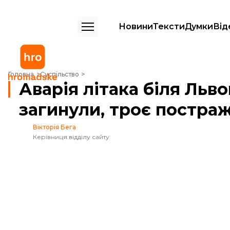
Новини
Тексти
Думки
Від
Аварія літака біля Львова: троє людей загинули, троє постраждали
Головна
Суспільство
Аварія літака біля Льв
загинули, троє постра
Вікторія Бега
Керівниця відділу сайту