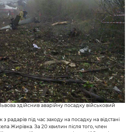
 в медичні заклади м. Львова.
та 3 постраждалих
.
жу та одна особа, що супроводжувала вантаж.
 Львова
здійснив аварійну посадку
військовий
к з радарів під час заходу на посадку на відстані
села Жирівка. За 20 хвилин після того, член