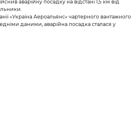
ійснив аварійну посадку на відстані 1,5 км від
альники.
панії «Україна Аероальянс» чартерного вантажного
редніми даними, аварійна посадка сталася у