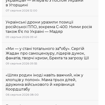
українців» — інтерв’ю з послом України
в Угорщині
07 серпня 2026 12:00
Українські дрони уразили позиції
російської ППО, зокрема С-400. Ними росія
також б'є по Україні — Мадяр
09 серпня 2026 09:41
«Ми — у стані тотального за*обу». Сергій
Жадан про самоцензуру, лідерів думок,
фанатів, творчі кризи, Брехта та загрозу ШІ
09 серпня 2026 09:55
«Шлях родин іноді навіть важчий, ніж у
хлопців у полоні». Мама трьох дітей,
дружина військового й керівниця
Коордштабу
06 серпня 2026 08:00