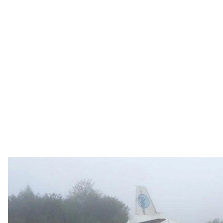
Унаслідок падіння літака біля Львова з
М
Унаслідок падіння літака біля Львова загинули троє
Про це
повідомили
у Держслужбі з надзвичайних 
Також відомо, що рятувальники визволили трьох по