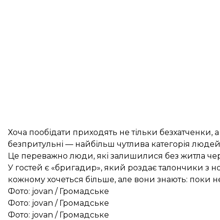
Хоча пообідати приходять не тільки безхатченки, а й
безпритульні — найбільш чутлива категорія людей
Це переважно люди, які залишилися без житла чере
У гостей є «бригадир», який роздає талончики з 
кожному хочеться більше, але вони знають: поки не 
Фото: jovan / Громадське
Фото: jovan / Громадське
Фото: jovan / Громадське