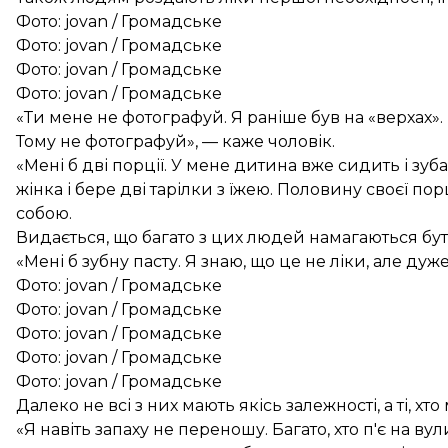
Фото: jovan / Громадське
Фото: jovan / Громадське
Фото: jovan / Громадське
Фото: jovan / Громадське
«Ти мене не фотографуй. Я раніше був на «верхах». 
Тому не фотографуй», — каже чоловік.
«Мені б дві порції. У мене дитина вже сидить і зуб
жінка і бере дві тарілки з їжею. Половину своєї пор
собою.
Видається, що багато з цих людей намагаються бу
«Мені б зубну пасту. Я знаю, що це не ліки, але дуж
Фото: jovan / Громадське
Фото: jovan / Громадське
Фото: jovan / Громадське
Фото: jovan / Громадське
Фото: jovan / Громадське
Далеко не всі з них мають якісь залежності, а ті, хт
«Я навіть запаху не переношу. Багато, хто п'є на ву