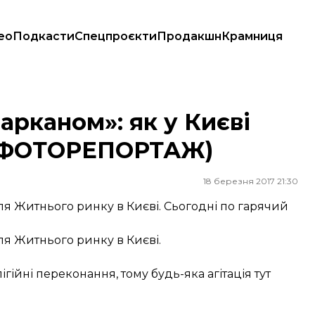
ео
Подкасти
Спецпроєкти
Продакшн
Крамниця
в (ФОТОРЕПОРТАЖ)
арканом»: як у Києві
 (ФОТОРЕПОРТАЖ)
18 березня 2017 21:30
ля Житнього ринку в Києві. Сьогодні по гарячий
ля Житнього ринку в Києві.
гійні переконання, тому будь-яка агітація тут