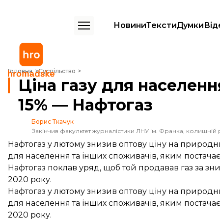
Новини
Тексти
Думки
Від
Ціна газу для населення у лютому знизилася на 15% — Нафтогаз
Головна
Суспільство
Ціна газу для населенн
15% — Нафтогаз
Борис Ткачук
Закінчив факультет журналістики ЛНУ ім. Франка, колишній 
Нафтогаз у лютому знизив оптову ціну на природн
для населення та інших споживачів, яким постачає 
Нафтогаз поклав уряд, щоб той продавав газ за зн
2020 року.
Нафтогаз у лютому знизив оптову ціну на природн
для населення та інших споживачів, яким постачає
2020 року.