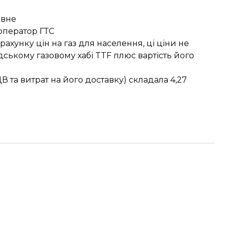
овне
оператор ГТС
зрахунку
цін на газ для населення, ці ціни не
дському газовому хабі TTF плюс вартість його
ПДВ та витрат на його доставку) складала
4,27