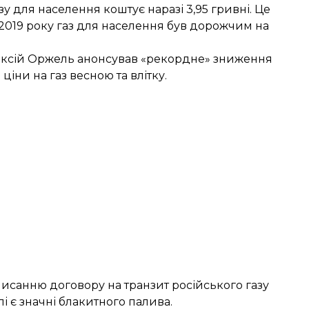
у для населення коштує наразі 3,95 гривні. Це
у 2019 року газ для населення був дорожчим на
лексій Оржель
анонсував «рекордне» зниження
іни на газ весною та влітку.
писанню договору на транзит російського газу
пі є значні блакитного палива.