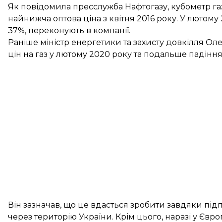
Як
повідомила
пресслужба Нафтогазу, кубометр газ
найнижча оптова ціна з квітня 2016 року. У лютом
37%, переконують в компанії.
Раніше міністр енергетики та захисту довкілля О
цін на газ
у лютому 2020 року та подальше падіння ц
Він зазначав, що це вдасться зробити завдяки під
через територію України. Крім цього, наразі у Євро