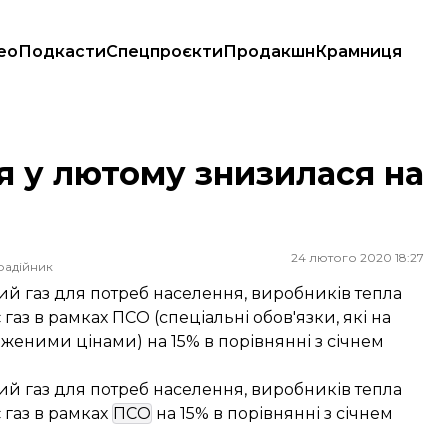
ео
Подкасти
Спецпроєкти
Продакшн
Крамниця
я у лютому знизилася на
24 лютого 2020 18:27
радійник
ий газ для потреб населення, виробників тепла
газ в рамках ПСО (спеціальні обов'язки, які на
иженими цінами) на 15% в порівнянні з січнем
ий газ для потреб населення, виробників тепла
 газ в рамках
ПСО
на 15% в порівнянні з січнем