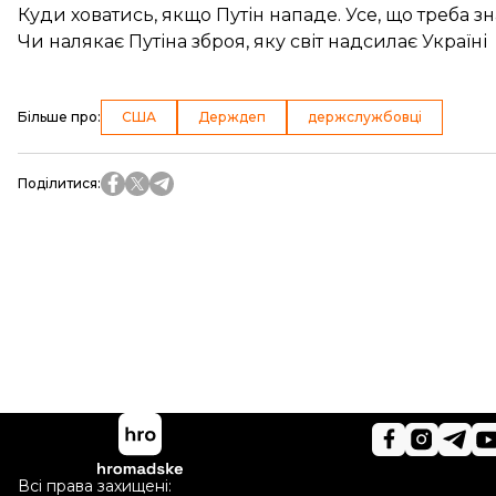
Куди ховатись, якщо Путін нападе. Усе, що треба зн
Чи налякає Путіна зброя, яку світ надсилає Україні
Більше про
:
США
Держдеп
держслужбовці
Поділитися
:
Всі права захищені: