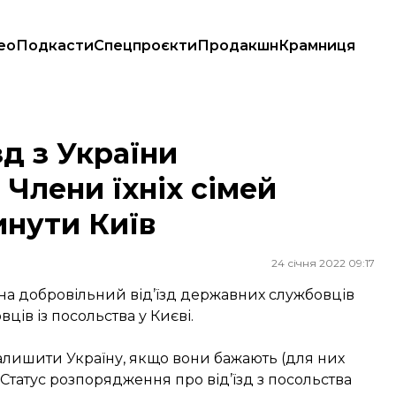
ео
Подкасти
Спецпроєкти
Продакшн
Крамниця
іх сімей мають обов’язково покинути Київ
д з України
лени їхніх сімей
инути Київ
24 січня 2022 09:17
на добровільний від’їзд державних службовців
ів із посольства у Києві.
лишити Україну, якщо вони бажають (для них
). Статус розпорядження про від’їзд з посольства