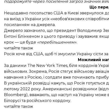
подорожуйте через посилення загроз значних війсь
Що пере
Нещодавно посольство США в Києві
звернулося
до
на виїзд з України усіх «необов'язкових співробітник
посиланням на джерела.
Джерело зазначило, що президент Володимир Зе
Ентоні Блінкеном з цього приводу і зауважив: як
крок — це буде
«перебільшенням»
.
читайте також
Росія хоче від США, щоб ті змусили Україну сісти з
Можливий нап
За
даними
The New York Times, біля кордонів Укр
військових. Зокрема, Росія стягує військову авіаці
навчання
з Росією, і солдати вже починають прибу
В українській
розвідці
кажуть, що Росія готується д
лютому 2022 року. Американські розвідники (від
Bloomberg),
вважають
, що наступ на Україну може 
Білорусі та російського кордону.
читайте також