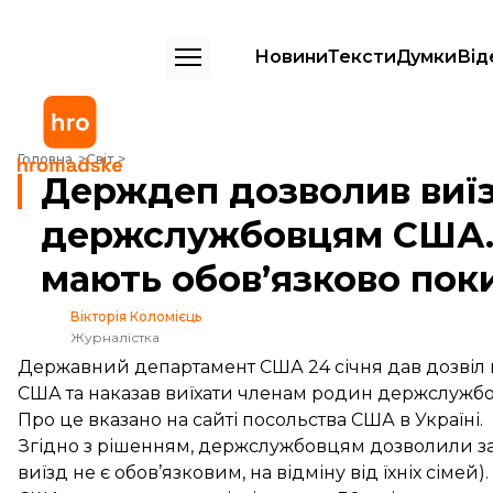
Новини
Тексти
Думки
Від
Держдеп дозволив виїзд з України держслужбовцям США. Члени їхн
Головна
Світ
Держдеп дозволив виїз
держслужбовцям США. Ч
мають обов’язково пок
Вікторія Коломієць
Журналістка
Державний департамент США 24 січня дав дозвіл 
США та наказав виїхати членам родин держслужбовц
Про це
вказано
на сайті посольства США в Україні.
Згідно з рішенням, держслужбовцям дозволили за
виїзд не є обов’язковим, на відміну від їхніх сімей