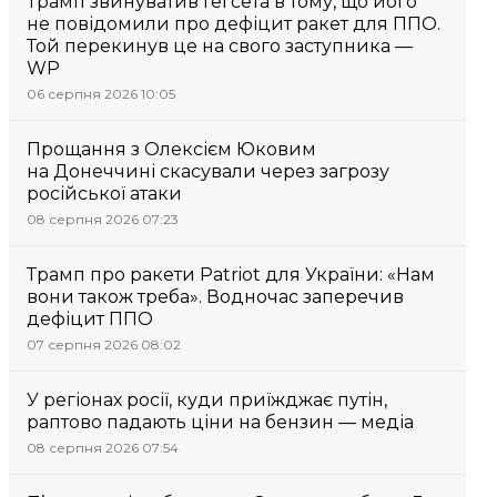
Трамп звинуватив Гегсета в тому, що його
не повідомили про дефіцит ракет для ППО.
Той перекинув це на свого заступника —
WP
06 серпня 2026 10:05
Прощання з Олексієм Юковим
на Донеччині скасували через загрозу
російської атаки
08 серпня 2026 07:23
Трамп про ракети Patriot для України: «Нам
вони також треба». Водночас заперечив
дефіцит ППО
07 серпня 2026 08:02
У регіонах росії, куди приїжджає путін,
раптово падають ціни на бензин — медіа
08 серпня 2026 07:54