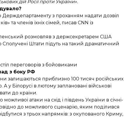
кових дій Росії проти України».
дувало?
 Держдепартаменту з проханням надати дозвіл
ів» та членів їхніх сімей, писав CNN із
ленський розмовляв з держсекретарем США
що Сполучені Штати підуть на такий драматичний
а стіл переговорів з бойовиками
ад з боку РФ
аїни залишаються приблизно 100 тисяч російських
ю. А у Білорусі в лютому
заплановані військові
вати до країни.
о можливої атаки на схід і південь України в січні-
повідно до можливого сценарію, яким поділився
відбутися з трьох напрямків: з окупованого Криму,