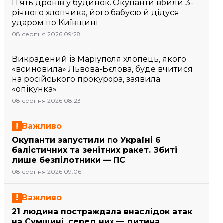
П’ять дронів у будинок. Окупанти вбили 3-
річного хлопчика, його бабусю й дідуся
ударом по Київщині
08 серпня 2026 09:28
Викрадений із Маріуполя хлопець, якого
«всиновила» Львова-Бєлова, буде вчитися
на російського прокурора, заявила
«опікунка»
08 серпня 2026 08:23
Важливо
Окупанти запустили по Україні 6
балістичних та зенітних ракет. Збиті
лише безпілотники — ПС
08 серпня 2026 09:06
Важливо
21 людина постраждала внаслідок атак
на Сумщині, серед них — дитина