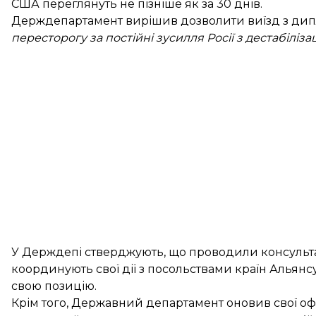
США переглянуть не пізніше як за 30 днів.
Держдепартамент вирішив дозволити виїзд з дипло
пересторогу за постійні зусилля Росії з дестабіліза
У Держдепі стверджують, що проводили консультац
координують свої дії з посольствами країн Альянсу
свою позицію.
Крім того, Державний департамент оновив свої о