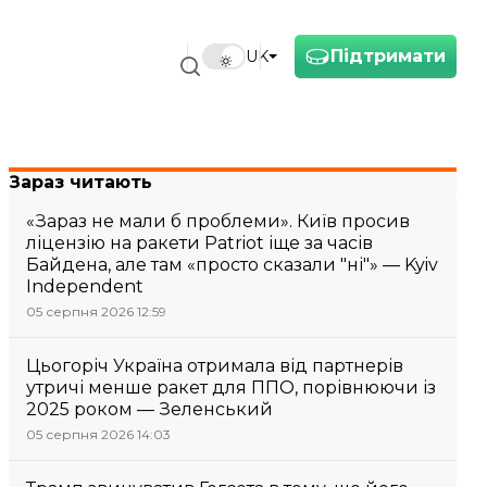
Підтримати
UK
Зараз читають
«Зараз не мали б проблеми». Київ просив
ліцензію на ракети Patriot іще за часів
Байдена, але там «просто сказали "ні"» — Kyiv
Independent
05 серпня 2026 12:59
Цьогоріч Україна отримала від партнерів
утричі менше ракет для ППО, порівнюючи із
2025 роком — Зеленський
05 серпня 2026 14:03