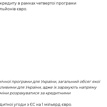
кредиту в рамках четвертої програми
льйонів євро.
ічної програми для України, загальний обсяг якої
жливими для України, адже їх зарахують напряму
рміни розрахуватися за кредитними
дитної угоди
з ЄС на 1 мільярд євро.