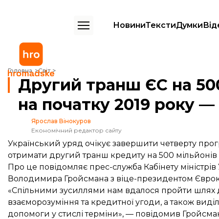
Новини
Тексти
Думки
Від
Другий транш ЄС на 500 млн євро має надійти на початку 2019 рок
Головна
Світ
Другий транш ЄС на 50
на початку 2019 року —
Ярослав Вінокуров
Економічний редактор сайту
Український уряд очікує завершити четверту прог
отримати другий транш кредиту на 500 мільйонів є
Про це повідомляє прес-служба Кабінету міністрів 
Володимира Гройсмана з віце-президентом Євроко
«Спільними зусиллями нам вдалося пройти шлях
взаєморозуміння та кредитної угоди, а також вид
допомоги у стислі терміни», — повідомив Гройсма