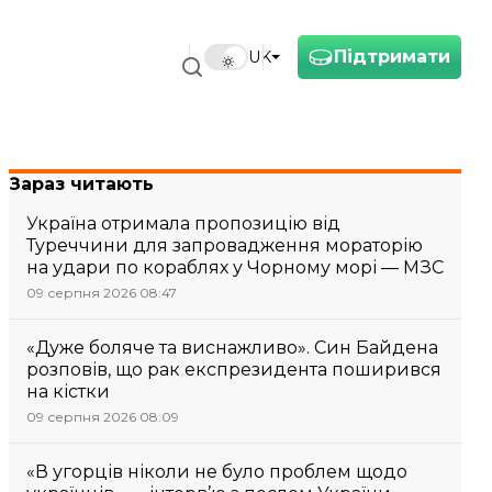
Підтримати
UK
Зараз читають
Україна отримала пропозицію від
Туреччини для запровадження мораторію
на удари по кораблях у Чорному морі — МЗС
09 серпня 2026 08:47
«Дуже боляче та виснажливо». Син Байдена
розповів, що рак експрезидента поширився
на кістки
09 серпня 2026 08:09
«В угорців ніколи не було проблем щодо