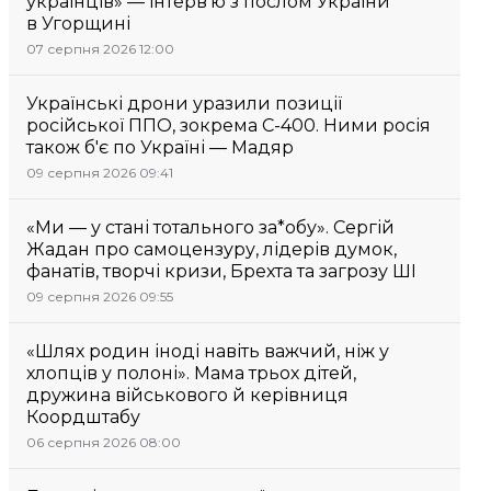
українців» — інтерв’ю з послом України
в Угорщині
07 серпня 2026 12:00
Українські дрони уразили позиції
російської ППО, зокрема С-400. Ними росія
також б'є по Україні — Мадяр
09 серпня 2026 09:41
«Ми — у стані тотального за*обу». Сергій
Жадан про самоцензуру, лідерів думок,
фанатів, творчі кризи, Брехта та загрозу ШІ
09 серпня 2026 09:55
«Шлях родин іноді навіть важчий, ніж у
хлопців у полоні». Мама трьох дітей,
дружина військового й керівниця
Коордштабу
06 серпня 2026 08:00