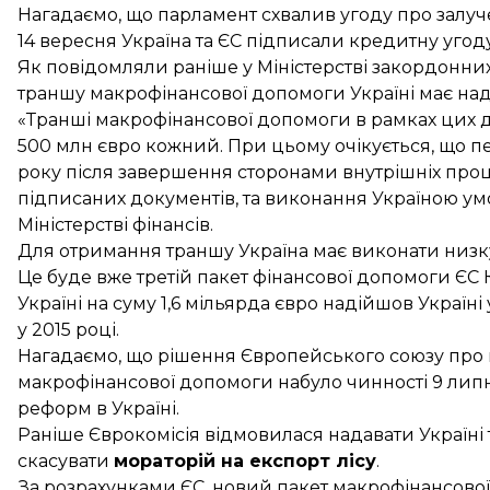
Нагадаємо, що парламент
схвалив угоду
про залуче
14 вересня Україна та ЄС
підписали кредитну угод
Як повідомляли раніше у Міністерстві закордонни
траншу макрофінансової допомоги Україні
має над
«Транші макрофінансової допомоги в рамках цих д
500 млн євро кожний. При цьому очікується, що п
року після завершення сторонами внутрішніх проц
підписаних документів, та виконання Україною у
Міністерстві фінансів.
Для отримання траншу Україна має виконати низку
Це буде вже третій пакет фінансової допомоги ЄС
Україні на суму 1,6 мільярда євро надійшов Україні
у 2015 році.
Нагадаємо, що
рішення Європейського союзу
про 
макрофінансової допомоги набуло чинності 9 липн
реформ в Україні.
Раніше Єврокомісія відмовилася
надавати Україні
скасувати
мораторій на експорт лісу
.
За розрахунками ЄС, новий пакет макрофінансово