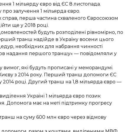
ння 1 мільярду євро від ЄС 8 листопада.
у
про залучення 1 мільярда євро.
х справ, перша частина схваленого Євросоюзом
ійти ще у 2018 році
.
омовленостей будуть розподілені рівномірно, по
ерший транш надійде в Україну восени цього
едур, необхідних для набрання чинності
мов надання першого траншу» — повідомляли у
 вимог, які будуть прописані у меморандумі.
 Києву з 2014 року. Перший транш допомоги ЄС
 у 2014 році. Другий транш на 1,8 мільярда євро —
виділення Україні 1 мільярда євро позик
я. Допомога має на меті підтримку прогресу
 транш
на суму 600 млн євро через відмову
ї допомоги, разом з коштами, виділеними МВФ,