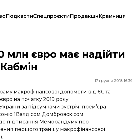
ео
Подкасти
Спецпроєкти
Продакшн
Крамниця
у — Кабмін
0 млн євро має надійти
 Кабмін
17 грудня 2018 16:39
раму макрофінансової допомоги від ЄС та
вро на початку 2019 року.
України за підсумками зустрічі прем’єра
місії Валдісом Домбровскісом.
 до підписання Меморандуму про
ілення першого траншу макрофінансової
н.