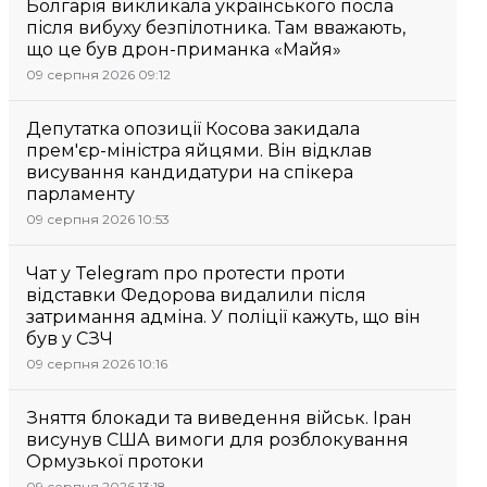
Болгарія викликала українського посла
після вибуху безпілотника. Там вважають,
що це був дрон-приманка «Майя»
09 серпня 2026 09:12
Депутатка опозиції Косова закидала
прем'єр-міністра яйцями. Він відклав
висування кандидатури на спікера
парламенту
09 серпня 2026 10:53
Чат у Telegram про протести проти
відставки Федорова видалили після
затримання адміна. У поліції кажуть, що він
був у СЗЧ
09 серпня 2026 10:16
Зняття блокади та виведення військ. Іран
висунув США вимоги для розблокування
Ормузької протоки
09 серпня 2026 13:18