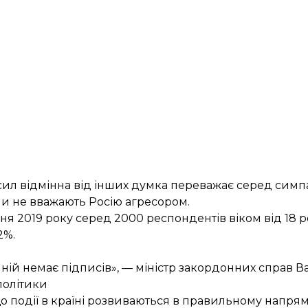
л відмінна від інших думка переважає серед симпат
ни не вважають Росію агресором.
ня 2019 року серед 2000 респондентів віком від 18 р
2%.
а ній немає підписів», — міністр закордонних справ
політики
о події в країні розвиваються в правильному напрям