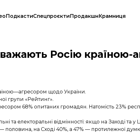
ео
Подкасти
Спецпроєкти
Продакшн
Крамниця
нг»
 вважають Росію країною-
раїною—агресором щодо України.
ої групи «Рейтинг».
гресором 68% опитаних громадян. Натомість 23% рес
ьні та електоральні відмінності: якщо на Заході та у
 — половина, на Сході 40%, а 47% — протилежної думк