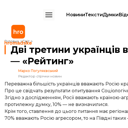
Новини
Тексти
Думки
Від
Дві третини українців вважають Росію країною-агресором — «Рейти
Головна
Світ
Дві третини українців
— «Рейтинг»
Марко Погуляєвський
Редактор стрічки новин
Переважна більшість українців вважають Росію к
Про це
свідчать
результати опитування Соціологічн
Згідно з дослідженням, Росії вважають країною-а
протилежну думку, 10% — не визначилися.
Крім того, ставлення до цього питання має регіонал
70% вважають Росію агресором, то на Півдні таких