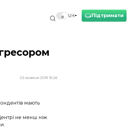
Підтримати
UK
агресором
02 жовтня 2019 15:26
пондентів мають
 Центрі не менш ніж
и.