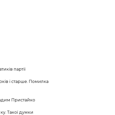
иків партії
оків і старше. Помилка
 Вадим Пристайко
ку. Такої думки