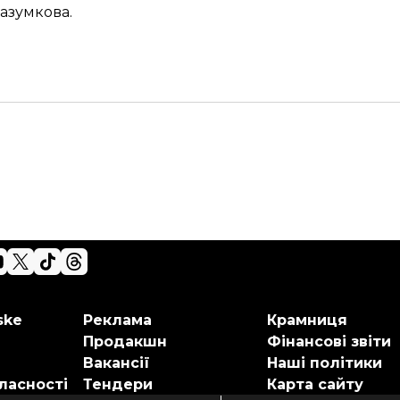
азумкова.
ske
Реклама
Крамниця
Продакшн
Фінансові звіти
Вакансії
Наші політики
ласності
Тендери
Карта сайту