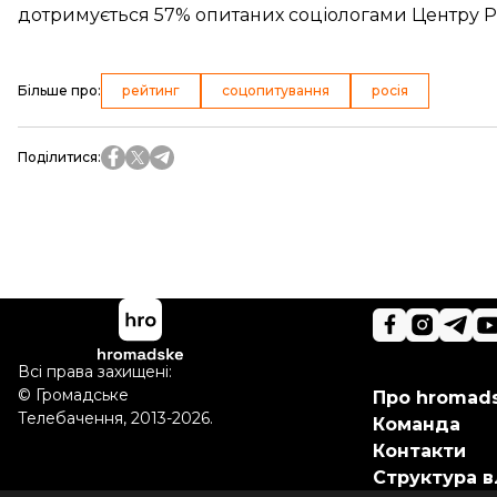
дотримується 57%
опитаних соціологами
Центру Р
Більше про
:
рейтинг
соцопитування
росія
Поділитися
:
Всі права захищені:
©
Громадське
Про hromad
Телебачення
,
2013-2026.
Команда
Контакти
Структура в