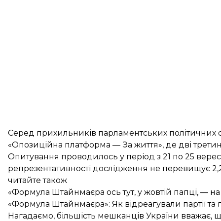
Серед прихильників парламентських політичних си
«Опозиційна платформа — За життя», де дві трети
Опитування проводилось у період з 21 по 25 верес
репрезентативності дослідження не перевищує 2,
читайте також
«Формула Штайнмаєра ось тут, у жовтій папці, — н
«Формула Штайнмаєра»: Як відреагували партії та 
Нагадаємо, більшість мешканців України вважає, щ