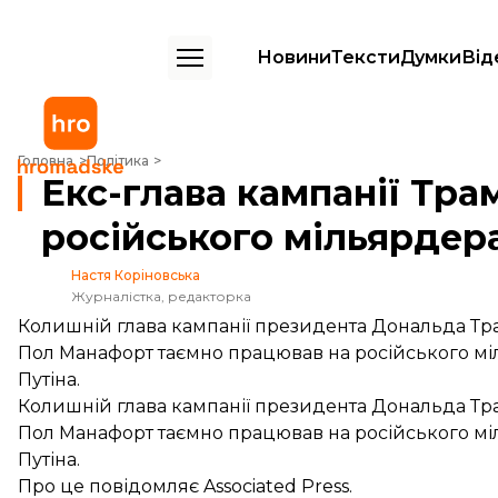
Новини
Тексти
Думки
Від
Екс-глава кампанії Трампа Манафорт працював на російського мілья
Головна
Політика
Екс-глава кампанії Тр
російського мільярдера
Настя Коріновська
Журналістка, редакторка
Колишній глава кампанії президента Дональда Тр
Пол Манафорт таємно працював на російського мі
Путіна.
Колишній глава кампанії президента Дональда Тра
Пол Манафорт таємно працював на російського мі
Путіна.
Про це
повідомляє
Associated Press.