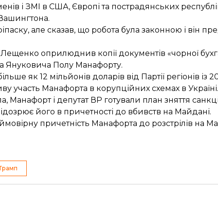
енів і ЗМІ в США, Європі та пострадянських республі
 Вашингтона.
аску, але сказав, що робота була законною і він пр
ій Лещенко оприлюднив копії документів
«чорної бухг
а Януковича Полу Манафорту.
ільше як 12 мільйонів доларів
від Партії регіонів із 
иву
участь Манафорта в корупційних схемах в Україні
па, Манафорт і депутат ВР готували
план зняття санкц
ідозрює його
в причетності до вбивств на Майдані.
 ймовірну
причетність Манафорта до розстрілів на М
Трамп