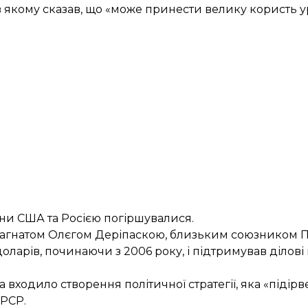
в якому сказав, що «може принести велику користь у
ини США та Росією погіршувалися.
агнатом Олєгом Деріпаскою, близьким союзником Пу
оларів, починаючи з 2006 року, і підтримував ділові
входило створення політичної стратегії, яка «підірв
СРСР.