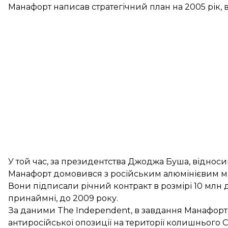
Манафорт написав стратегічний план на 2005 рік, 
У той час, за президентства Джоджа Буша, віднос
Манафорт домовився з російським алюмінієвим м
Вони підписали річний контракт в розмірі 10 млн д
принаймні, до 2009 року.
За
даними
The Independent, в завдання Манафорта 
антиросійської опозиції на території колишнього 