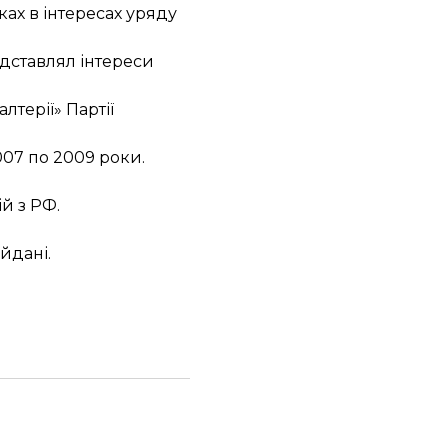
ках в інтересах уряду
едставлял інтереси
алтерії» Партії
2007 по 2009 роки.
.
ій з РФ
.
айдані
.