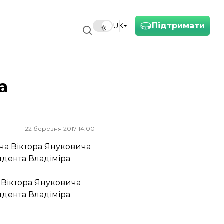
Підтримати
UK
а
22 березня 2017 14:00
ча Віктора Януковича
идента Владіміра
 Віктора Януковича
идента Владіміра