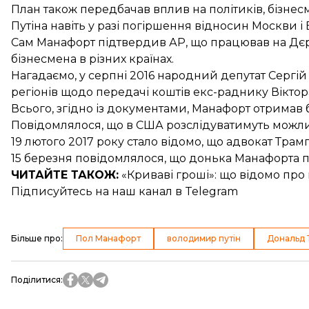
План також передбачав вплив на політиків, бізнесм
Путіна навіть у разі погіршення відносин Москви і
Сам Манафорт підтвердив АР, що працював на Дєріп
бізнесмена в різних країнах.
Нагадаємо, у серпні 2016 народний депутат Серг
регіонів
щодо передачі коштів екс-раднику Віктор
Всього, згідно із документами,
Манафорт отримав б
Повідомлялося, що в США розслідуватимуть можл
19 лютого 2017 року стало відомо, що адвокат Трам
15 березня повідомлялося, що
донька Манафорта п
ЧИТАЙТЕ ТАКОЖ:
«Криваві гроші»: що відомо про
Підписуйтесь на
наш канал
в Telegram
Більше про
:
Пол Манафорт
володимир путін
Дональд 
Поділитися
: