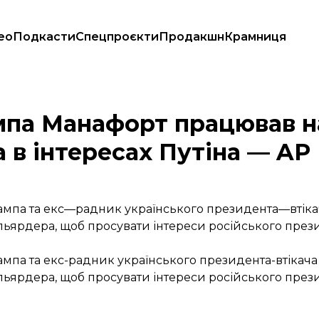
ео
Подкасти
Спецпроєкти
Продакшн
Крамниця
рдера в інтересах Путіна — AP
ампа Манафорт працював н
 в інтересах Путіна — AP
ампа та екс—радник українського президента—втіка
льярдера, щоб просувати інтереси російського през
мпа та екс-радник українського президента-втікача
льярдера, щоб просувати інтереси російського през