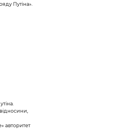
ряду Путіна».
тіна.
 відносини,
е» авторитет