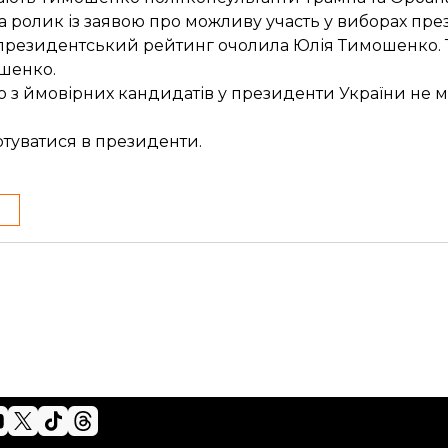
а ролик із заявою про
можливу участь у виборах
през
у президентський
рейтинг очолила Юлія Тимошенко
.
шенко.
о з ймовірних кандидатів у президенти України
не м
отуватися
в президенти.
9