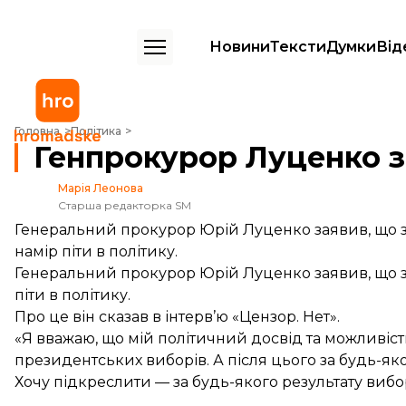
Новини
Тексти
Думки
Від
Генпрокурор Луценко заявив про намір піти в політику
Головна
Політика
Генпрокурор Луценко за
Марія Леонова
Старша редакторка SM
Генеральний прокурор Юрій Луценко заявив, що за
намір піти в політику.
Генеральний прокурор Юрій Луценко заявив, що за 
піти в політику.
Про це він
сказав
в інтерв’ю «Цензор. Нет».
«Я вважаю, що мій політичний досвід та можливіст
президентських виборів. А після цього за будь-яко
Хочу підкреслити — за будь-якого результату вибо