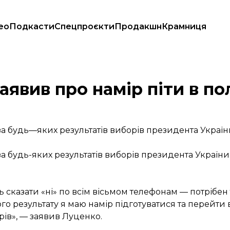
ео
Подкасти
Спецпроєкти
Продакшн
Крамниця
явив про намір піти в по
 будь—яких результатів виборів президента України
будь-яких результатів виборів президента України 
ь сказати «ні» по всім вісьмом телефонам — потрібен
го результату я маю намір підготуватися та перейти в
рів», — заявив Луценко.