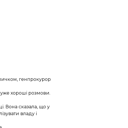
Кличком, генпрокурор
дуже хороші розмови.
і. Вона сказала, що у
ізувати владу і
а