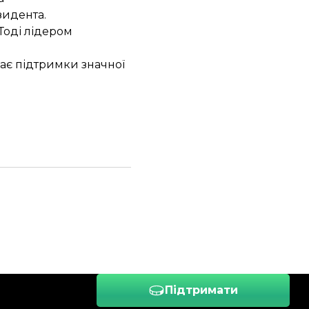
идента.
 Тоді лідером
ає підтримки значної
Підтримати