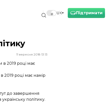
Підтримати
UK
літику
11 вересня 2018 13:13
 в 2019 році має
в 2019 році має намір
 тут до завершення
 українську політику.