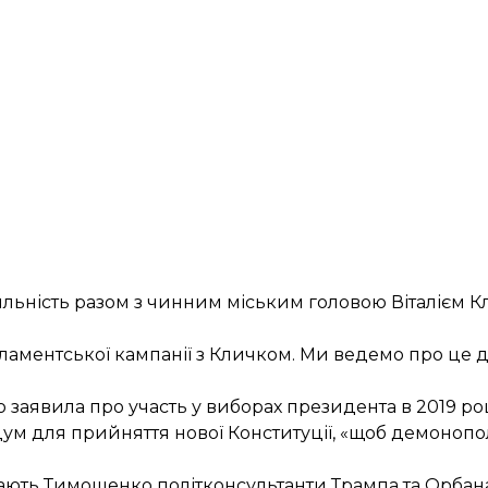
іяльність разом з чинним міським головою Віталієм 
рламентської кампанії з Кличком. Ми ведемо про це 
ко
заявила про участь у виборах
президента в 2019 роц
ум для прийняття нової Конституції, «щоб демонопол
ають Тимошенко політконсультанти Трампа та Орбан