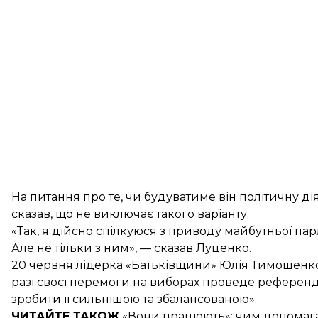
На питання про те, чи будуватиме він політичну д
сказав, що не виключає такого варіанту.
«Так, я дійсно спілкуюся з приводу майбутньої па
Але не тільки з ним», — сказав Луценко.
20 червня лідерка «Батьківщини» Юлія Тимошен
разі своєї перемоги на виборах проведе референд
зробити її сильнішою та збалансованою».
ЧИТАЙТЕ ТАКОЖ
«Вони працюють»
: чим допомаг