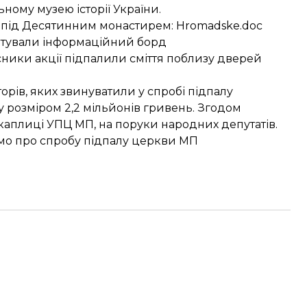
ному музею історії України.
 під Десятинним монастирем
: Hromadske.doc
тували інформаційний борд
ники акції підпалили сміття поблизу дверей
кторів, яких звинуватили у спробі підпалу
у розміром 2,2 мільйонів гривень. Згодом
 каплиці УПЦ МП, на поруки народних депутатів.
омо про
спробу підпалу церкви МП