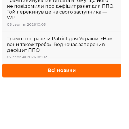
Трамп звинуватив Гегсета в тому, що його
не повідомили про дефіцит ракет для ППО.
Той перекинув це на свого заступника —
WP
06 серпня 2026 10:05
Трамп про ракети Patriot для України: «Нам
вони також треба». Водночас заперечив
дефіцит ППО
07 серпня 2026 08:02
Всі новини