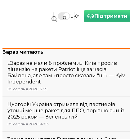
Підтримати
UK
Зараз читають
«Зараз не мали б проблеми». Київ просив
ліцензію на ракети Patriot іще за часів
Байдена, але там «просто сказали "ні"» — Kyiv
Independent
05 серпня 2026 12:59
Цьогоріч Україна отримала від партнерів
утричі менше ракет для ППО, порівнюючи із
2025 роком — Зеленський
05 серпня 2026 14:03