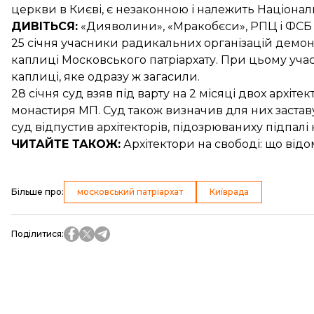
церкви в Києві, є незаконною
і належить Національ
ДИВІТЬСЯ:
«Дияволини», «Мракобєси»,
РПЦ і ФСБ
25 січня учасники радикальних організацій
демон
каплиці
Московського патріархату. При цьому учас
каплиці, яке одразу ж загасили.
28 січня суд взяв під варту на 2 місяці двох архіте
монастиря МП. Суд також визначив для них застав
суд
відпустив архітекторів, підозрюваних
у підпалі
ЧИТАЙТЕ ТАКОЖ:
Архітектори на свободі: що від
Більше про
:
московський патріархат
Київрада
Поділитися
: