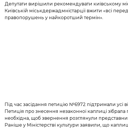
Депутати вирішили рекомендувати київському міс
Київській міськдержадмністарції вжити «всі перед
правопорушень у найкоротший термін».
Під час засідання петицію №6972 підтримали усі ві
Петиція про знесення незаконної каплиці зібрала п
необхідна, щоб звернення розглянули представни
Раніше у Міністерстві культури заявили, що капл