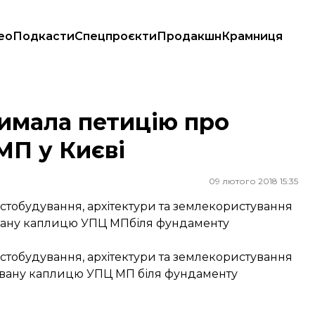
ео
Подкасти
Спецпроєкти
Продакшн
Крамниця
у Києві
римала петицію про
МП у Києві
09 лютого 2018 15:35
містобудування, архітектури та землекористування
вану каплицю УПЦ МПбіля фундаменту
містобудування, архітектури та землекористування
звану каплицю УПЦ МП біля фундаменту