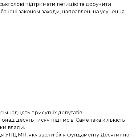
ькголові підтримати петицію та доручити
бачені законом заходи, направлені на усунення
сімнадцять присутніх депутатів.
онад десять тисяч підписів. Саме така кількість
ки влади.
иця УПЦ МП, яку звели біля фундаменту
Десятинної