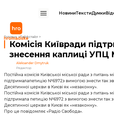
Новини
Тексти
Думки
Від
Комісія Київради підтримала петицію про знесення каплиці УПЦ МП 
Головна
Лайфстайл
Комісія Київради підт
знесення каплиці УПЦ 
Aleksander Dmytruk
Редактор
Постійна комісія Київської міської ради з питань 
підтрималапетицію №6972з вимогою знести так з
Десятинної церкви в Києві як «незаконну».
Постійна комісія Київської міської ради з питань 
підтримала петицію №6972 з вимогою знести так 
Десятинної церкви в Києві як «незаконну».
Про це
повідомляє
«Радіо Свобода».