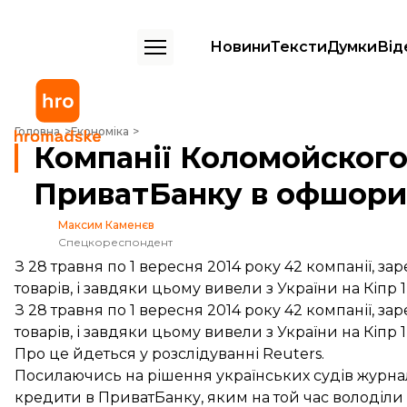
Новини
Тексти
Думки
Від
Компанії Коломойского та Боголюбова у 2014 році вивели з ПриватБ
Головна
Економіка
Компанії Коломойского 
ПриватБанку в офшори $
Максим Каменєв
Спецкореспондент
З 28 травня по 1 вересня 2014 року 42 компанії, за
товарів, і завдяки цьому вивели з України на Кіпр 1
З 28 травня по 1 вересня 2014 року 42 компанії, за
товарів, і завдяки цьому вивели з України на Кіпр 1
Про це
йдеться
у розслідуванні Reuters.
Посилаючись на рішення українських судів журнал
кредити в ПриватБанку, яким на той час володіли