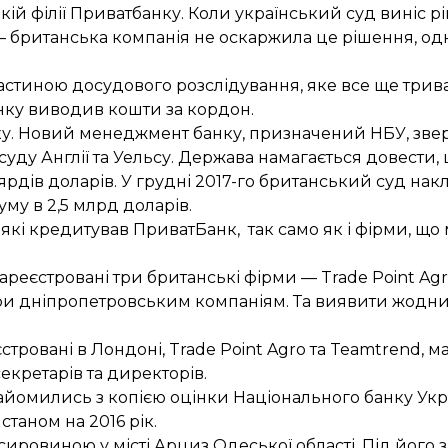
кій філії Приватбанку. Коли український суд виніс р
 — британська компанія не оскаржила це рішення, од
 частиною досудового розслідування, яке
все ще трива
нку виводив кошти за кордон.
оку. Новий менеджмент банку, призначений НБУ, зве
уду Англії та Уельсу. Держава намагається довести
рдів доларів. У грудні 2017-го британський суд нак
уму в 2,5 млрд доларів
.
 які кредитував ПриватБанк, так само як і фірми, що
ареєстровані три британські фірми — Trade Point Agr
овари дніпропетровським компаніям. Та виявити жодн
стровані в Лондоні, Trade Point Agro та Teamtrend, м
екретарів та директорів.
найомились з копією оцінки Національного банку Ук
таном на 2016 рік.
сировиною у місті Арциз Одеської області. Під його 