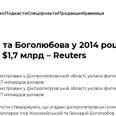
ео
Подкасти
Спецпроєкти
Продакшн
Крамниця
анку в офшори $1,7 млрд – Reuters
та Боголюбова у 2014 роц
1,7 млрд – Reuters
реєстровані у Дніпропетровській області, уклали фікт
,7 мільярдів доларів.
реєстровані у Дніпропетровській області, уклали фікт
,7 мільярдів доларів.
істи стверджують, що згадані дніпропетровські ком
 олігархи Ігор Коломойський та Геннадій Боголюбов.