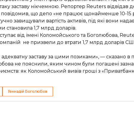
таку заставу нікчемною. Репортер Reuters відвідав д
 повідомив, що депо «не працює щонайменше 10-15 р
чно завищували вартість активів, під які вони нада
и становила 1,7 млрд доларів.
виступає від імені Коломойського та Боголюбова, Reu
омпаній не призвели до втрати 1,7 млрд доларів СШ
 адекватну заставу за цими позиками», — сказано в 
юбова не пояснили, яким чином були погашені зазна
риємств:
як Коломойський вивів гроші
з «Приватбанк
Геннадій БоголюБов