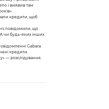
епо і виявив там
оків».
вали кредити, щоб
ters повідомили, що
А чи будь-яких інших
повідомленні Gabara
чені кредити.
у» — розслідування.