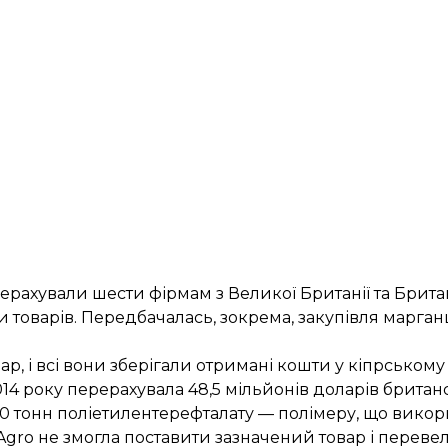
ерерахували шести фірмам з Великої Британії та Брит
 товарів. Передбачалась, зокрема, закупівля марганц
р, і всі вони зберігали отримані кошти у кіпрськом
014 року перерахувала 48,5 мільйонів доларів британс
250 тонн поліетилентерефталату — полімеру, що викор
Agro не змогла поставити зазначений товар і перевел