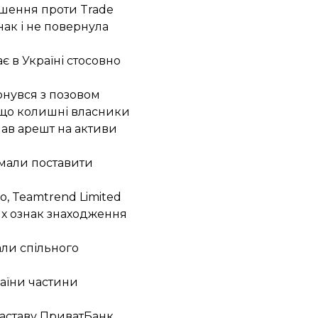
ішення проти Trade
нак і не повернула
є в Україні
стосовно
рнувся з позовом
, що колишні власники
лав арешт на активи
 мали поставити
o, Teamtrend Limited
их ознак знаходження
али спільного
раїни частини
заставу ПриватБанк