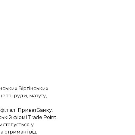
анських Віргінських
евої руди, мазуту,
у
філіалі ПриватБанку
.
ькій фірмі Trade Point
истовується у
а отримані від