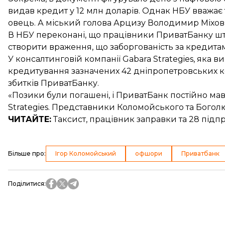
видав кредит у 12 млн доларів. Однак НБУ вважає 
овець. А міський голова Арцизу Володимир Міхов
В НБУ переконані, що працівники ПриватБанку шту
створити враження, що заборгованість за кредитам
У консалтинговій компанії Gabara Strategies, яка 
кредитування зазначених 42 дніпропетровських к
збитків ПриватБанку.
«Позики були погашені, і ПриватБанк постійно мав
Strategies. Представники Коломойського та Богол
ЧИТАЙТЕ:
Таксист, працівник заправки та 28 підп
Більше про
:
Ігор Коломойський
офшори
Приватбанк
Поділитися
: