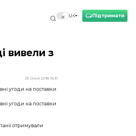
Підтримати
UK
і вивели з
25 січня 2018 16:31
ивні угоди на поставки
ивні угоди на поставки
панії отримували