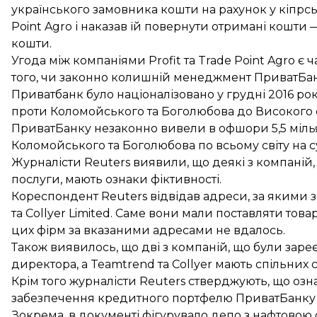
українського замовника кошти на рахунок у кіпрсь
Point Agro і наказав їй повернути отримані кошти
кошти.
Угода між компаніями Profit та Trade Point Agro є
того, чи законно колишній менеджмент ПриватБа
Приватбанк було націоналізовано у грудні 2016 р
проти Коломойського та Боголюбова до Високого с
ПриватБанку незаконно вивели в офшори 5,5 мілья
Коломойського та Боголюбова по всьому світу
на с
Журналісти Reuters виявили, що деякі з компаній,
послуги, мають ознаки фіктивності.
Кореспондент Reuters відвідав адреси, за якими з
та Collyer Limited. Саме вони мали поставляти т
цих фірм за вказаними адресами не вдалось.
Також виявилось, що дві з компаній, що були зареє
директора, а Teamtrend та Collyer мають спільних с
Крім того журналісти Reuters стверджують, що оз
забезпечення кредитного портфелю ПриватБанку с
Зокрема, в документі фігурувало депо з нафтовою 