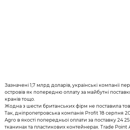
Зазначені 1,7 млрд доларів, українські компанії п
островів як попередню оплату за майбутні поставки
кранів тощо.
Жодна з шести британських фірм не поставила това
Так, дніпропетровська компанія Profit 18 серпня 2
Agro в якості попередньої оплати за поставку 24 
тканинах та пластикових контейнерах. Trade Point 