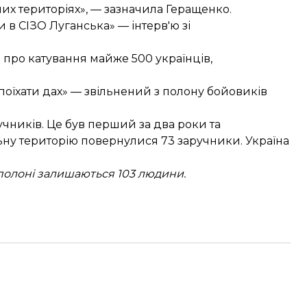
их територіях», — зазначила Геращенко.
и в СІЗО Луганська» —
інтерв'ю зі
 про катування
майже 500 українців,
поїхати дах»
— звільнений з полону бойовиків
учників
. Це був перший за два роки та
ну територію повернулися 73 заручники. Україна
 полоні залишаються 103 людини.