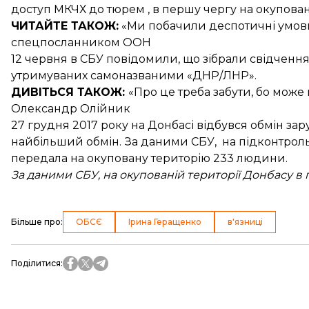
доступ МКЧХ до тюрем , в першу чергу на окупован
ЧИТАЙТЕ ТАКОЖ:
«Ми побачили деспотичні умов
спецпосланником ООН
12 червня в СБУ повідомили, що зібрали
свідчення
утримуваних самоназваними «ДНР/ЛНР».
ДИВІТЬСЯ ТАКОЖ:
«Про це треба забути, бо може 
Олександр Олійник
27 грудня 2017 року на Донбасі відбувся
обмін зар
найбільший обмін. За даними СБУ, на підконтроль
передала на окуповану територію 233 людини.
За даними СБУ, на окупованій території Донбасу в
Більше про
:
ОБСЄ
Ірина Геращенко
в'язниці
Поділитися
: