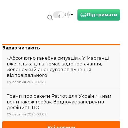
Підтримати
UK
Зараз читають
«Абсолютно ганебна ситуація». У Марганці
вже кілька днів немає водопостачання,
Зеленський анонсував звільнення
відповідального
07 серпня 2026 07:25
Трамп про ракети Patriot для України: «нам
вони також треба». Водночас заперечив
дефіцит ППО
07 серпня 2026 08:02
Всі новини