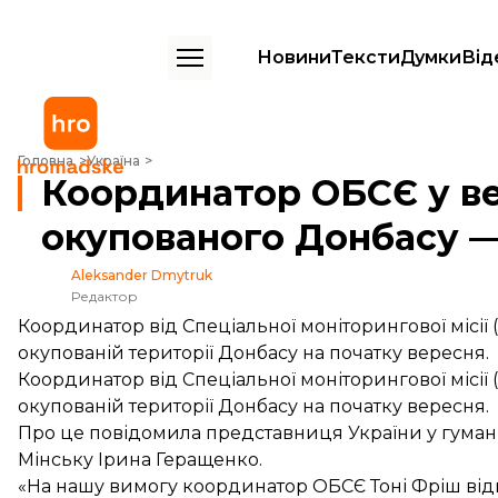
Новини
Тексти
Думки
Від
Координатор ОБСЄ у вересні відвідає в'язниці окупованого Донба
Головна
Україна
Координатор ОБСЄ у вер
окупованого Донбасу 
Aleksander Dmytruk
Редактор
Координатор від Спеціальної моніторингової місії 
окупованій території Донбасу на початку вересня.
Координатор від Спеціальної моніторингової місії 
окупованій території Донбасу на початку вересня.
Про це
повідомила
представниця України у гумані
Мінську Ірина Геращенко.
«На нашу вимогу координатор ОБСЄ Тоні Фріш відв