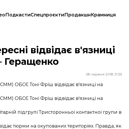
ео
Подкасти
Спецпроєкти
Продакшн
Крамниця
су — Геращенко
есні відвідає в'язниці
— Геращенко
28 червня 2018 21:53
(СММ) ОБСЄ Тоні Фріш відвідає в'язниці на
(СММ) ОБСЄ Тоні Фріш відвідає в'язниці на
тарній підгрупі Тристоронньої контактної групи в
ідає тюрми на окупованих територіях. Правда, як