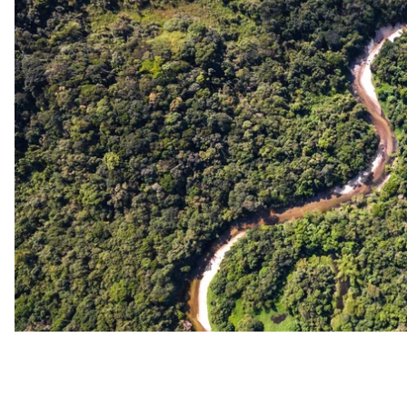
загрожує лісам Амазонії та ставить під питання ма
відчути на собі вся планета.
Чому Амазонські ліси настіль
Амазонські ліси, або сельва, займають площу 5,5 м
території дев’яти країн. Вони є домом для 10% вид
надзвичайно важливу роль у регулюванні клімат
сховищем вуглекислого газу: ще донедавна вони
скільки за рік виробляють усі автомобілі планети.
ним газ повертається в атмосферу, що пришвидшу