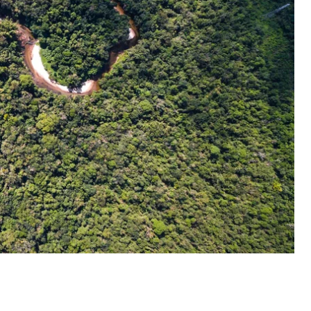
йбутнє боротьби зі змінами клімату. Наслідки може
ки важливі і що їм загрожує?
ільйонів квадратних кілометрів і розкинулися на
ів тварин та рослин планети і відіграють
у. Ліси Амазонки є найбільшим природним
 щороку
вбирали
скільки діоксиду вуглецю,
 Відповідно, коли ліс «вмирає» — накопичений
є зростання глобальної температури.