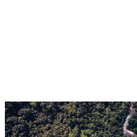
Вид на Амазонський тропічний ліс
depositphotos/
Бразилія, де розташовані «легені планети» — Амаз
протидії змінам клімату. Та політика президента 
здобутки. Міжнародні та бразильські науковці й акт