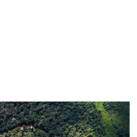
 з літака, 6 листопада 2016 року
GUSTAVO FRAZAO
онські ліси — ще донедавна була одним із лідерів
Жаїра Болсонару може зруйнувати всі попередні
ивісти б'ють на сполох: нова влада Бразилії