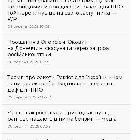
Трамп звинуватив Гегсета в тому, що його
не повідомили про дефіцит ракет для ППО.
Той перекинув це на свого заступника —
WP
06 серпня 2026 10:05
Прощання з Олексієм Юковим
на Донеччині скасували через загрозу
російської атаки
08 серпня 2026 07:23
Трамп про ракети Patriot для України: «Нам
вони також треба». Водночас заперечив
дефіцит ППО
07 серпня 2026 08:02
У регіонах росії, куди приїжджає путін,
раптово падають ціни на бензин — медіа
08 серпня 2026 07:54