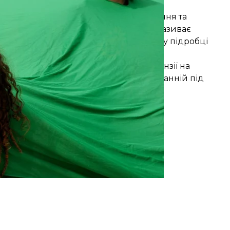
однією з ініціаторок Паризьких угод.
остив державний механізм дослідження та
тром екології Рікардо Саллеса, який
називає
» і якого раніше суд визнав винним у підробці
Паулу.
ди з питань довкілля, що надає ліцензії на
еження біорозмаїття Чіко Мендеса. Останній під
вирубку лісів в Амазонії.