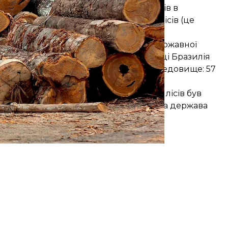
е повністю зупинити вирубування лісів в
2 мільйонів гектарів раніше знищених лісів (це
014 році і вдарила по ефективності державної
ення знову почали зростати. У 2017 році Бразилія
ивістів, що захищають навколишнє середовище: 57
мазонію.
идента у 2018 році захист тропічних лісів був
дикального політика саме бразильська держава
мазонії та клімату планети.