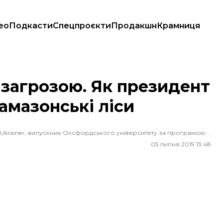
ео
Подкасти
Спецпроєкти
Продакшн
Крамниця
ити амазонські ліси
 загрозою. Як президент
амазонські ліси
Журналіст, гостьовий редактор аналітичної платформи «VoxUkraine», випускник Оксфордського університету за програмою «Філософія, політика та економіка»
05 липня 2019 13:48