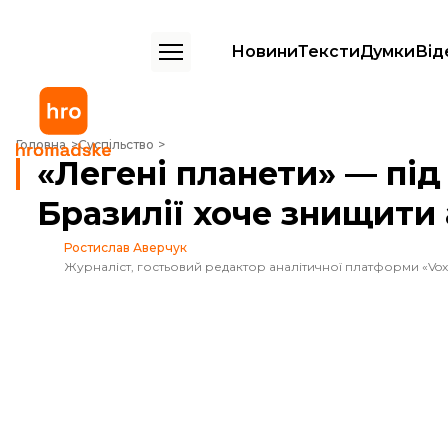
Новини
Тексти
Думки
Від
«Легені планети» — під загрозою. Як президент Бразилії хоче знищ
Головна
Суспільство
«Легені планети» — під
Бразилії хоче знищити 
Ростислав Аверчук