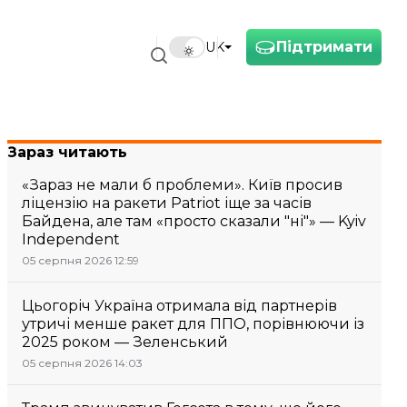
Підтримати
UK
Зараз читають
«Зараз не мали б проблеми». Київ просив
ліцензію на ракети Patriot іще за часів
Байдена, але там «просто сказали "ні"» — Kyiv
Independent
05 серпня 2026 12:59
Цьогоріч Україна отримала від партнерів
утричі менше ракет для ППО, порівнюючи із
2025 роком — Зеленський
05 серпня 2026 14:03