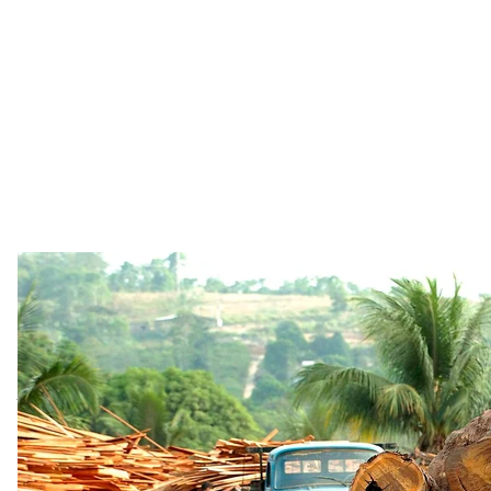
Спиляний ліс на деревообробному зав
EPA/MARC
Проте на початку 2000-х років владі Бразилії вдал
2004-2012 років темпи знеліснення
впали
на 80%. 
контролю та штрафів, значне розширення площі з
територій та відмова великих трейдерів від купівлі
Бразилія донедавна була однією з найактивніших кра
найамбітніших
зобов’язань за ухваленою в 2015 ро
дозволити середній температурі у світі зрости біль