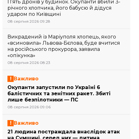
П’ять дронів у будинок. Окупанти вбили 3-
річного хлопчика, його бабусю й дідуся
ударом по Київщині
08 серпня 2026 09:28
Викрадений із Маріуполя хлопець, якого
«всиновила» Львова-Бєлова, буде вчитися
на російського прокурора, заявила
«опікунка»
08 серпня 2026 08:23
Важливо
Окупанти запустили по Україні 6
балістичних та зенітних ракет. Збиті
лише безпілотники — ПС
08 серпня 2026 09:06
Важливо
21 людина постраждала внаслідок атак
на Сумщині, серед них — дитина