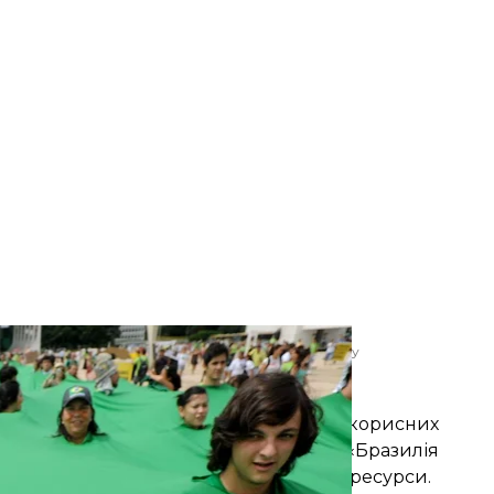
азонії, Бразиліа, Бразилія, 29 листопада 2011 року
DO BIZERRA
шкодить лісам Амазонії?
ї агропромисловості та видобування корисних
 довкілля. Президент
впевнений
, що «Бразилія
тувати країні, як використовувати свої ресурси.