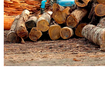
доіндустріальним рівнем. Країна пообіцяла не лиш
Амазонії до 2030 року, а й відновити та залісити 1
вчетверо більше за площу Київської області).
Проте через економічну кризу, що розпочалася у 2
системи нагляду за лісами Амазонії, темпи знелісн
стала
країною з найбільшою кількістю вбивств акт
людей заплатили життям за прагнення зберегти А
Таким чином, ще до приходу Болсонару на пост през
непростим завданням. Але внаслідок дій правора
може стати найбільшою загрозою для майбутнього А