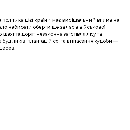
е політика цієї країни має вирішальний вплив на
ало набирати оберти ще за часів військової
 шахт та доріг, незаконна заготівля лісу та
 будинків, плантацій сої та випасання худоби —
дерев.