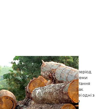
оді у Бразилії, 20 серпня 2005 року
ELO SAYAO
ося сповільнити вирубування лісів. За період
Допомогло створення ефективної системи
ахищених від господарського використання
 сої, вирощеної на знеліснених ділянках.
їн у боротьбі зі змінами клімату. У неї одні з
ці Паризькою угодою, що має на меті не
ш ніж на 1,5 градуси порівняно із