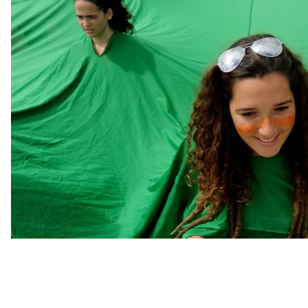
При цьому ніби забуваючи, що саме Бразилія була 
Низкою адміністративних кроків Болсонару вихол
захисту Амазонії. Насамперед, він призначив мініс
розмови про глобальне потепління «другорядними
екологічних карт на користь заводів та шахт у Сан-
Під питанням опинилось існування Національної ра
господарські проєкти в Амазонії, та Інституту збер
тиском президента
знизив
на 34% суму штрафів за 