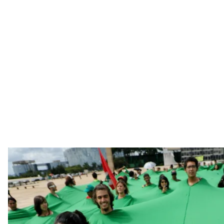
Акція протесту екозахисників проти вирубки лісів Ам
EPA/FERNAN
Як політика Болсонару 
Болсонару хоче відкрити Амазонію для масштабно
копалин — і вважає перешкодою механізм захисту
нічого не винна решті світу» — і ніхто не може дик