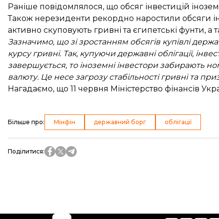
Раніше повідомлялося, що обсяг інвестицій інозе
Також нерезиденти
рекордно наростили
обсяги ін
активно
скуповують гривні
та єгипетські фунти, а 
Зазначимо, що зі зростанням обсягів купівлі держа
курсу гривні. Так, купуючи державні облігації, інв
завершується, то іноземні інвестори забирають ном
валюту. Це несе загрозу стабільності гривні та пр
Нагадаємо, що 11 червня Міністерство фінансів Ук
Більше про
:
Мінфін
державний борг
облігації
Поділитися
: