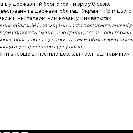
мців у державний борг України
зріс у 8 разів
.
вестування в державні облігації України. Крім цього,
також цінні папери, номіновані у цих валютах.
вних облігацій іноземцями часто пов’язують значні р
естори сприяють зміцненню гривні, однак коли термін д
інал облігацій та відсотки за ними, обмінюючи ці ко
изводить до зростання курсу валют.
раїни вперше випустило державні облігації
терміном н