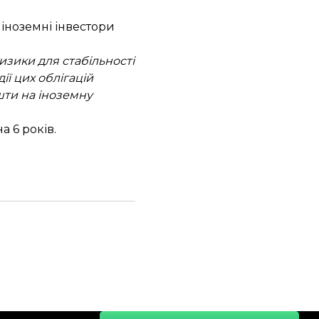
 іноземні інвестори
изики для стабільності
ії цих облігацій
шти на іноземну
а 6 років
.