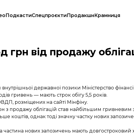
ео
Подкасти
Спецпроєкти
Продакшн
Крамниця
н — на 5,5 років
д грн від продажу облігаці
й внутрішньої державної позики Міністерство фінансі
ярдів гривень — мають строк обігу 5,5 років.
ОВДП, розміщених на сайті Мінфіну.
іон з продажу облігацій став найбільшим гривневим 
льше коштів, однак тоді значну частку нових запозич
чна частина нових запозичень мають довгостроковий 