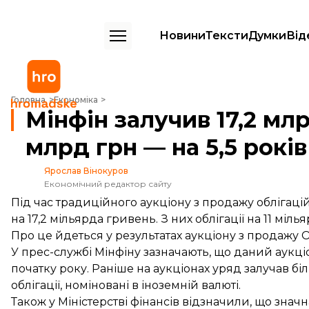
Новини
Тексти
Думки
Від
Мінфін залучив 17,2 млрд грн від продажу облігацій, з них 11 млрд гр
Головна
Економіка
Мінфін залучив 17,2 млр
млрд грн — на 5,5 років
Ярослав Вінокуров
Економічний редактор сайту
Під час традиційного аукціону з продажу облігаці
на 17,2 мільярда гривень. З них облігації на 11 міль
Про це
йдеться
у результатах аукціону з продажу 
У прес-службі Мінфіну зазначають, що даний аукц
початку року. Раніше на аукціонах уряд залучав бі
облігації, номіновані в іноземній валюті.
Також у Міністерстві фінансів відзначили, що зна