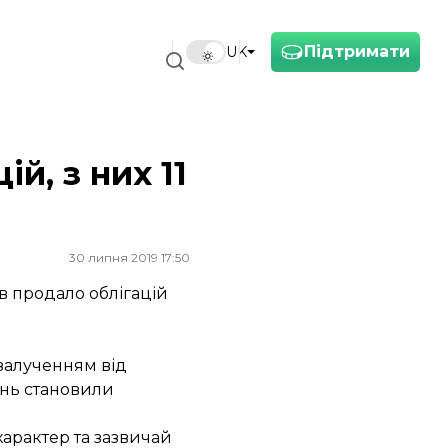
Підтримати
UK
й, з них 11
30 липня 2019 17:50
в продало облігацій
залученням від
ень становили
характер та зазвичай