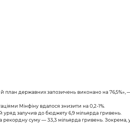
й план державних запозичень виконано на 76,5%», 
гаціями Мінфіну вдалося знизити на 0,2-1%.
ій уряд залучив до бюджету
6,9 мільярда гривень
.
на рекордну суму —
33,3 мільярда гривень
. Зокрема, 