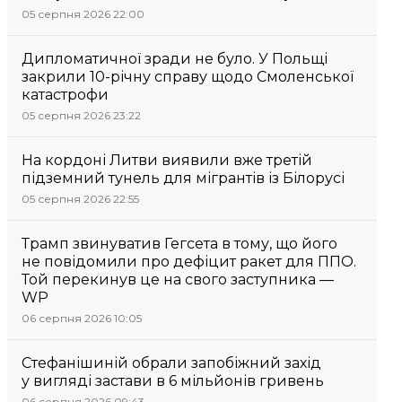
05 серпня 2026 22:00
Дипломатичної зради не було. У Польщі
закрили 10-річну справу щодо Смоленської
катастрофи
05 серпня 2026 23:22
На кордоні Литви виявили вже третій
підземний тунель для мігрантів із Білорусі
05 серпня 2026 22:55
Трамп звинуватив Гегсета в тому, що його
не повідомили про дефіцит ракет для ППО.
Той перекинув це на свого заступника —
WP
06 серпня 2026 10:05
Стефанішиній обрали запобіжний захід
у вигляді застави в 6 мільйонів гривень
06 серпня 2026 09:43