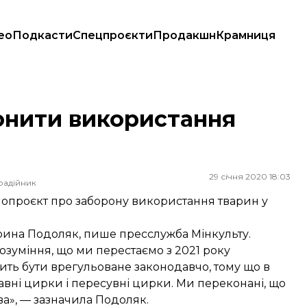
ео
Подкасти
Спецпроєкти
Продакшн
Крамниця
онити використання
29 січня 2020 18:03
радійник
конопроєкт про заборону використання тварин у
Ірина Подоляк,
пише
пресслужба Мінкульту.
розуміння, що ми перестаємо з 2021 року
ить бути врегульоване законодавчо, тому що в
вні цирки і пересувні цирки. Ми переконані, що
ва», — зазначила Подоляк.