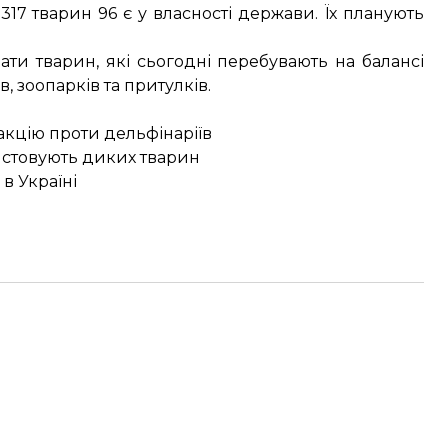
317 тварин 96 є у власності держави. Їх планують
ати тварин
, які сьогодні перебувають на балансі
 зоопарків та притулків.
акцію проти дельфінаріїв
истовують диких тварин
 в Україні