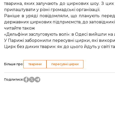
тварина, яких залучають до циркових шоу. З цих 
прилаштувати у різні громадські організації.
Раніше в уряді повідомляли, що
планують перед
державних циркових підприємств, до заповідників,
читайте також
«Дельфіни заслуговують волі»: в Одесі вийшли на 
У Парижі заборонили пересувні цирки, які викор
Цирк без диких тварин: як до цього йдуть у світі та
Більше про
:
тварини
пересувні цирки
Поділитися
: