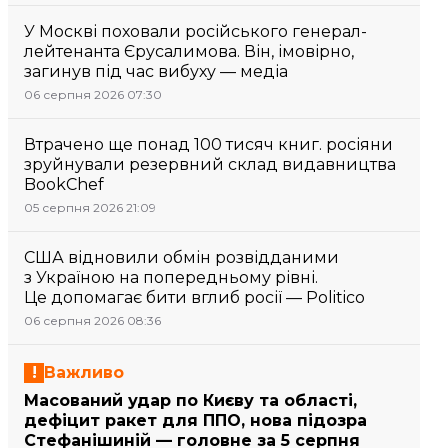
У Москві поховали російського генерал-
лейтенанта Єрусалимова. Він, імовірно,
загинув під час вибуху — медіа
06 серпня 2026 07:30
Втрачено ще понад 100 тисяч книг. росіяни
зруйнували резервний склад видавництва
BookChef
05 серпня 2026 21:09
США відновили обмін розвідданими
з Україною на попередньому рівні.
Це допомагає бити вглиб росії — Politico
06 серпня 2026 08:36
Важливо
Масований удар по Києву та області,
дефіцит ракет для ППО, нова підозра
Стефанішиній — головне за 5 серпня