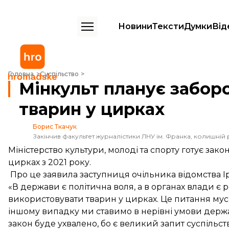
Новини
Тексти
Думки
Від
Мінкульт планує заборонити використання тварин у цирках
Головна
Суспільство
Мінкульт планує забор
тварин у цирках
Борис Ткачук
Закінчив факультет журналістики ЛНУ ім. Франка, колишній 
Міністерство культури, молоді та спорту готує за
цирках з 2021 року.
Про це заявила заступниця очільника відомства 
«В держави є політична воля, а в органах влади є 
використовувати тварин у цирках. Це питання мус
іншому випадку ми ставимо в нерівні умови держа
закон буде ухвалено, бо є великий запит суспільст