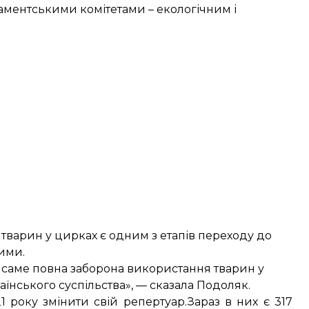
аментськими комітетами – екологічним і
варин у цирках є одним з етапів переходу до
ими.
а саме повна заборона використання тварин у
їнського суспільства», — сказала Подоляк.
1 року змінити свій репертуар.Зараз в них є 317