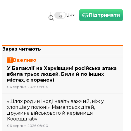
Підтримати
UK
Зараз читають
Важливо
У Балаклії на Харківщині російська атака
вбила трьох людей. Били й по інших
містах, є поранені
06 серпня 2026 08:04
«Шлях родин іноді навіть важчий, ніж у
хлопців у полоні». Мама трьох дітей,
дружина військового й керівниця
Коордштабу
06 серпня 2026 08:00