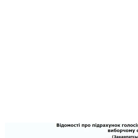
Прес-служба «Слуги народу» повідомила, що на 69-
масовий підкуп». Партія планує оскаржувати ці рез