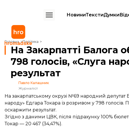
Новини
Тексти
Думки
Від
На Закарпатті Балога обійшов конкурента на 798 голосів, «Слуга н
Головна
Політика
На Закарпатті Балога 
798 голосів, «Слуга н
результат
Павло Калашник
Журналіст
На закарпатському окрузі №69 народний депутат В
народу» Едгара Токара із розривом у 798 голосів.
оскаржити результат.
Згідно з
даними
ЦВК, після підрахунку 100% бюлетен
Токар — 20 467 (34,47%).