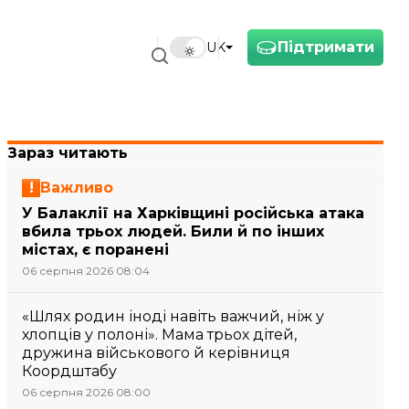
Підтримати
UK
Зараз читають
Важливо
У Балаклії на Харківщині російська атака
вбила трьох людей. Били й по інших
містах, є поранені
06 серпня 2026 08:04
«Шлях родин іноді навіть важчий, ніж у
хлопців у полоні». Мама трьох дітей,
дружина військового й керівниця
Коордштабу
06 серпня 2026 08:00