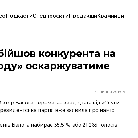
ео
Подкасти
Спецпроєкти
Продакшн
Крамниця
ароду» оскаржуватиме результат
обійшов конкурента на
ароду» оскаржуватиме
22 липня 2019 19:22
іктор Балога перемагає кандидата від «Слуги
 Президентська партія вже заявила про намір
ів Балога набирає 35,81%, або 21 265 голосів,