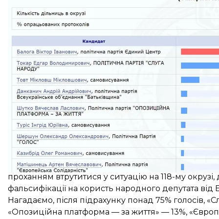
Загалом у «Слузі народу»
заявили про намір оска
порушення.
Раніше лідер партії «Голос» Святослав Вакарчук зв
проханням втрутитися у ситуацію на 118-му окрузі, 
фальсифікації
на користь народного депутата від
Нагадаємо, після підрахунку понад 75% голосів, «
«Опозиційна платформа — за життя» — 13%, «Європе