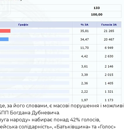
ржити
результати виборів на 10 округах через
ернувся до правоохоронців і президента із
де, за його словами,
є масові порушення і можливі
 БПП Богдана Дубневича.
Слуга народу»
набирає понад 42% голосів
,
йська солідарність», «Батьківщина» та «Голос»