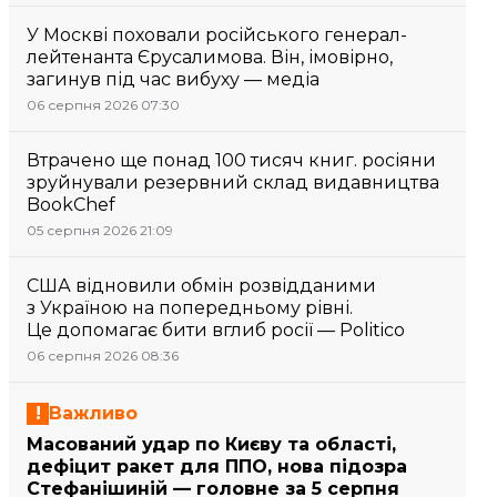
У Москві поховали російського генерал-
лейтенанта Єрусалимова. Він, імовірно,
загинув під час вибуху — медіа
06 серпня 2026 07:30
Втрачено ще понад 100 тисяч книг. росіяни
зруйнували резервний склад видавництва
BookChef
05 серпня 2026 21:09
США відновили обмін розвідданими
з Україною на попередньому рівні.
Це допомагає бити вглиб росії — Politico
06 серпня 2026 08:36
Важливо
Масований удар по Києву та області,
дефіцит ракет для ППО, нова підозра
Стефанішиній — головне за 5 серпня