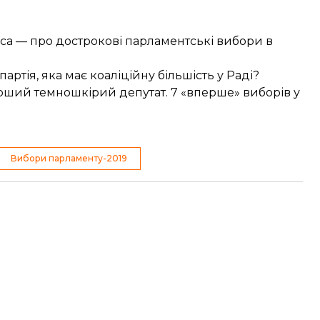
преса — про дострокові парламентські вибори в
ртія, яка має коаліційну більшість у Раді?
ерший темношкірий депутат. 7 «вперше» виборів у
Вибори парламенту-2019