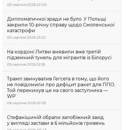
05 серпня 2026 22:00
Дипломатичної зради не було. У Польщі
закрили 10-річну справу щодо Смоленської
катастрофи
05 серпня 2026 23:22
На кордоні Литви виявили вже третій
підземний тунель для мігрантів із Білорусі
05 серпня 2026 22:55
Трамп звинуватив Гегсета в тому, що його
не повідомили про дефіцит ракет для ППО.
Той перекинув це на свого заступника —
WP
06 серпня 2026 10:05
Стефанішиній обрали запобіжний захід
у вигляді застави в 6 мільйонів гривень
06 серпня 2026 09:43