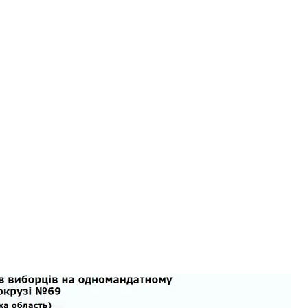
му окрузі «зафіксовано багато порушень і
ультати.