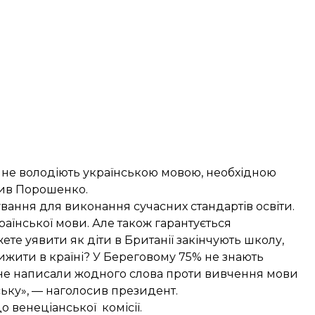
 не володіють українською мовою, необхідною
чив Порошенко.
вання для виконання сучасних стандартів освіти.
аїнської мови. Але також гарантується
е уявити як діти в Британії закінчують школу,
ижити в країні? У Береговому 75% не знають
и не написали жодного слова проти вивчення мови
ьку», — наголосив президент.
 венеціанської комісії.