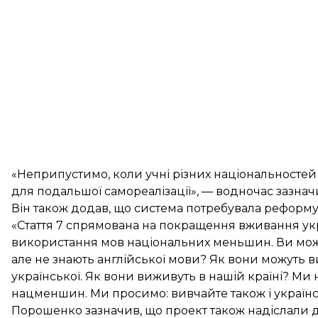
«Неприпустимо, коли учні різних національностей
для подальшої самореалізації», — водночас зазна
Він також додав, що система потребувала реформу
«Стаття 7 спрямована на покращення вживання укр
використання мов національних меньшин. Ви может
але не знають англійської мови? Як вони можуть в
української. Як вони виживуть в нашій країні? М
нацменшин. Ми просимо: вивчайте також і українс
Порошенко зазначив, що проект також надіслали до