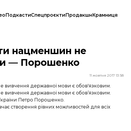
ео
Подкасти
Спецпроєкти
Продакшн
Крамниця
— Порошенко
іти нацменшин не
ви — Порошенко
11 жовтня 2017 13:58
ле вивчення державної мови є обов'язковим.
ле вивчення державної мови є обов’язковим.
України Петро Порошенко.
ачає створення рівних можливостей для всіх