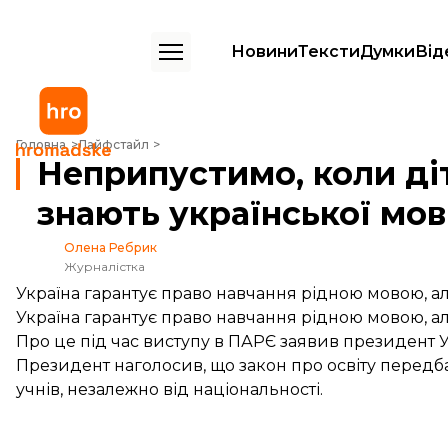
Новини
Тексти
Думки
Від
Неприпустимо, коли діти нацменшин не знають української мови 
Головна
Лайфстайл
Неприпустимо, коли д
знають української мо
Олена Ребрик
Журналістка
Україна гарантує право навчання рідною мовою, а
Україна гарантує право навчання рідною мовою, а
Про це
під час виступу
в ПАРЄ заявив президент 
Президент наголосив, що закон про освіту передб
учнів, незалежно від національності.