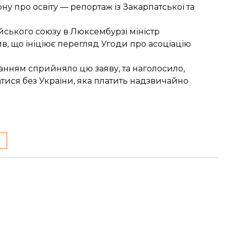
ону
про освіту — репортаж із Закарпатської та
ейського союзу в Люксембурзі міністр
ив, що
ініціює перегляд Угоди
про асоціацію
ванням
сприйняло цю заяву
, та наголосило,
тися без України, яка платить надзвичайно