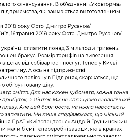
малого фінансування. В об'єднанні «Укрвторма»
і підприємства, які займаються виготовленням
ня 2018 року Фото: Дмитро Русанов/
їв, 16 травня 2018 року Фото: Дмитро Русанов/
я українці сплатити понад 3 мільярди гривень.
грошей бракує. Розмір тарифів на вивезення
відстає від собівартості послуг. Тепер у Києві
а третину. А ось на підприємстві
личного полігону в Підгірцях, скаржаться, що
о обґрунтовану ціну.
метр сміття. Для нас кожен кубометр, кожна тонна
е прибуток, а збиток. Ми не сплачуємо екологічний
 плаву. Але цей борг росте, на нього наростають
ого заплатити. Ми лише сподіваємося, що міський
ління ПрАТ «Київспецтранс» Андрій Грущинський.
 мали б сміттєпереробні заводи, які в країнах
артість сучасного сміттєспалювального заводу