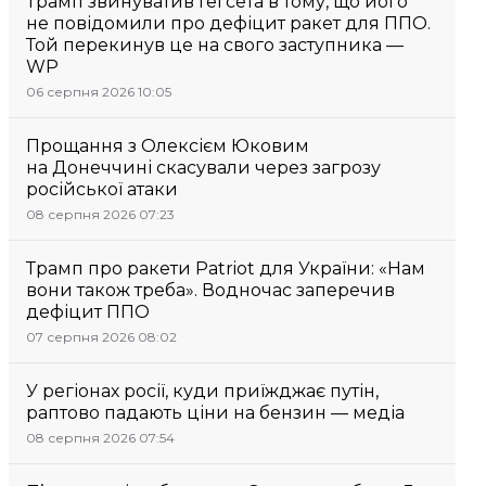
Трамп звинуватив Гегсета в тому, що його
не повідомили про дефіцит ракет для ППО.
Той перекинув це на свого заступника —
WP
06 серпня 2026 10:05
Прощання з Олексієм Юковим
на Донеччині скасували через загрозу
російської атаки
08 серпня 2026 07:23
Трамп про ракети Patriot для України: «Нам
вони також треба». Водночас заперечив
дефіцит ППО
07 серпня 2026 08:02
У регіонах росії, куди приїжджає путін,
раптово падають ціни на бензин — медіа
08 серпня 2026 07:54