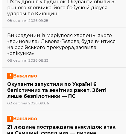
П’ять дронів у будинок. Окупанти вбили 3-
річного хлопчика, його бабусю й дідуся
ударом по Київщині
08 серпня 2026 09:28
Викрадений із Маріуполя хлопець, якого
«всиновила» Львова-Бєлова, буде вчитися
на російського прокурора, заявила
«опікунка»
08 серпня 2026 08:23
Важливо
Окупанти запустили по Україні 6
балістичних та зенітних ракет. Збиті
лише безпілотники — ПС
08 серпня 2026 09:06
Важливо
21 людина постраждала внаслідок атак
на Сумщині, серед них — дитина