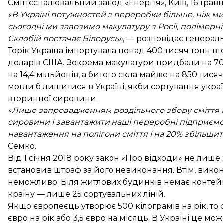
Сміттєспалювальний завод «Енергія», Київ, 16 тра
«В Україні потужностей з переробки більше, ніж 
сьогодні ми завозимо макулатуру з Росії, полімерні м
Склобій постачає Білорусь»
, — розповідає генера
Торік Україна імпортувала понад 400 тисяч тонн в
доларів США. Зокрема макулатури придбали на 70 
на 14,4 мільйонів, а битого скла майже на 850 тис
могли б лишитися в Україні, якби сортування укра
вторинної сировини.
«Лише запровадженням роздільного збору сміття 
сировини і завантажити наші переробні підприємс
навантаження на полігони сміття і на 20% збільши
Семко.
Від 1 січня 2018 року закон «Про відходи» не лише 
встановив штраф за його невиконання. Втім, вико
неможливо. Біля житлових будинків немає контейне
країну — лише 25 сортувальних ліній.
Якщо європеєць утворює 500 кілограмів на рік, то
євро на рік або 3,5 євро на місяць. В Україні це м