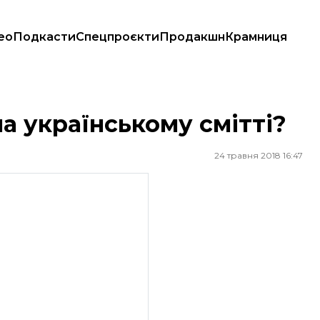
ео
Подкасти
Спецпроєкти
Продакшн
Крамниця
а українському смітті?
24 травня 2018 16:47