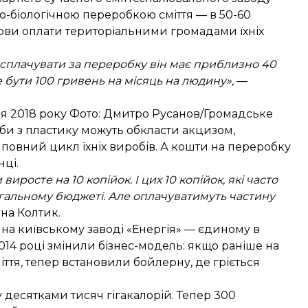
іко-біологічною переробкою сміття — в 50-60
мови оплати територіальними громадами їхніх
о сплачувати за переробку він має приблизно 40
же бути 100 гривень на місяць на людину»,
—
вня 2018 року Фото: Дмитро Русанов/Громадське
оби з пластику можуть обкласти акцизом,
повний цикл їхніх виробів. А кошти на переробку
нці.
иросте на 10 копійок. І цих 10 копійок, які часто
загальному бюджеті. Але оплачуватимуть частину
на Колтик.
на київському заводі «Енергія» — єдиному в
2014 році змінили бізнес-модель: якщо раніше на
ття, тепер встановили бойлерну, де гріється
 десятками тисяч гігакалорій. Тепер 300