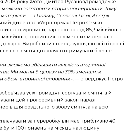
вня 2018 року Фото: Дмитро Русанов/Громадське
ми можемо заготовити вторинної сировини. Тому
атеріали — з Польщі, Словенії, Чехії, Австрії.
льний директор «Укрвторма» Петро Семко.
торинної сировини, вартістю понад 85,3 мільйонів
мільйонів, вторинних полімерних матеріалів —
яч доларів. Виробники стверджують, що всі ці гроші
їнського сміття дозволяло отримувати більше
ми зможемо збільшити кількість вторинної
тва. Ми могли б одразу на 30% зменшити
ти обсяг вторинної сировини»
, — стверджує Петро
зобов'язав усіх громадян сортувати сміття, а й
нувати цей прогресивний закон наразі
рів для роздільного збору сміття, а на всю
 сплачувати за переробку він має приблизно 40
оже бути 100 гривень на місяць на людину