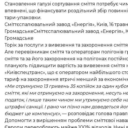
Становлення галузі сортування сміття потребує чи
впевнені, що фінансувати роздільний збір повинн
тари-упаковки.
Сміттєспалювальний завод «Енергія», Київ, 16 трав
ГромадськеСміттєспалювальний завод «Енергія», Ки
Громадське
Торік за послуги з вивезення та захоронення смітт
Але перевізникам сміття та операторам полігонів 
сміття та за його захоронення на полігонах постійно 
планують підвищити вартість за вивезення сміття н
«Київспецтранс», що є оператором найбільшого сто
тариф на захоронення втричі менший за економічн
«Ми отримуємо 13 гривень 35 копійок за один кубо
сміття, які ми отримуємо на захоронення, несуть н
податок, і лише таким чином ми утримуємо себе на
штрафні санкції. І рано чи пізно нам доведеться й
бюджет це компенсує»
, — розповідає голова прав
Допомогти з вирішенням проблеми сміттєвої навали
Європи переробляють майже 100% відходів. Нині в