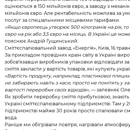
оцінюється в 150 мільйонів євро, а заводу з механ
мільйонів євро. Але рентабельність можлива за у
послуг за спеціальними місцевими тарифами.
«Якщо європеєць утворює 500 кілограмів на рік, т
євро на рік або 3,5 євро на місяць. В Україні це мо
пояснює Андрій Гущинський.
Сміттєспалювальний завод «Енергія», Київ, 16 тра
За прикладом провідних країн світу в Україні вир
зобов'язавши виробників упаковки відповідати за 
сміття закласти у вартість товарів, які купують украї
«Вартість продукту, наприклад, пластикової пляшки в
не забирають навіть з каси, просто не помітять у 
вартості переробки своїх відходів»,
— запевняє Оле
Як зробити переробку сміття прибутковою, знають 
Україні сміттєспалювальному підприємстві. Там у 
підприємстві майже 30 років просто спалювали смі
вода.
Раніше ми обігрівали повітря, нагрівали атмосферу