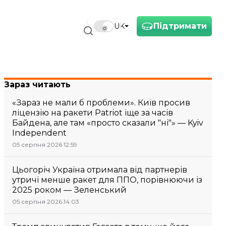
Підтримати
UK
Зараз читають
«Зараз не мали б проблеми». Київ просив
ліцензію на ракети Patriot іще за часів
Байдена, але там «просто сказали "ні"» — Kyiv
Independent
05 серпня 2026 12:59
Цьогоріч Україна отримала від партнерів
утричі менше ракет для ППО, порівнюючи із
2025 роком — Зеленський
05 серпня 2026 14:03