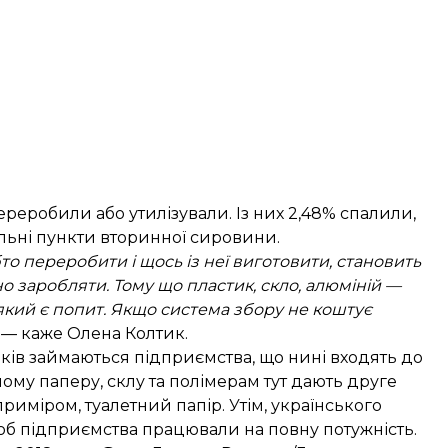
переробили або утилізували. Із них 2,48% спалили,
ельні пункти вторинної сировини.
о переробити і щось із неї виготовити, становить
о заробляти. Тому що пластик, скло, алюміній —
 який є попит. Якщо система збору не коштує
, — каже Олена Колтик.
ів займаються підприємства, що нині входять до
му паперу, склу та полімерам тут дають друге
риміром, туалетний папір. Утім, українського
щоб підприємства працювали на повну потужність.