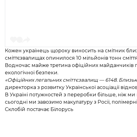
Кожен українець щороку виносить на смітник близь
сміттєзвалищах опинилося 10 мільйонів тонн сміття
Водночас майже третина офіційних майданчиків п
екологічної безпеки.
«Офіційних легальних сміттєзвалищ — 6148. Близьк
директорка з розвитку Української асоціації відн
В Україні потужностей з переробки більше, ніж м
сьогодні ми завозимо макулатуру з Росії, полімерні м
Склобій постачає Білорусь