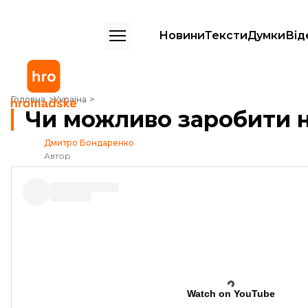
Новини
Тексти
Думки
Від
Чи можливо заробити на українському смітті?
Головна
Україна
Чи можливо заробити н
Дмитро Бондаренко
Автор
Watch on YouTube