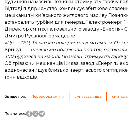
будинків на масиві Позняки отримують гарячу во
Відтоді підприємство компенсує збиткове спален
мешканцям київського житлового масиву Позняки.
встановлять турбіни для генерації електроенергії.
Директор сміттєспалювального заводу «Енергія» Сер
Дмитро Русанов/Громадське
«Це — ТЕЦ. Тільки ми використовуємо сміття. От і вс
Крикун. —
Раніше ми обігрівали повітря, нагрівали
300 будинків на масиві Позняки отримують гарячу
Обігріваючи мешканців Києва, завод «Енергія» еко
водночас знищує близько чверті всього сміття, як
тонн відходів.
Більше про
:
Переробка сміття
сміттєзвалища
сміттєс
Поділитися
: