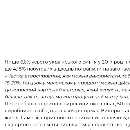
Лише 6,6% усього українського сміття у 2017 році 
ще 4,18% побутових відходів потрапили на заготів
«Частка вторсировини, яку можна використати, тобт
15-20%. На цьому маленькому проценті можна дійсн
це корисний вартісний матеріал, який купують, на
більше, ніж те, за що можна продати цей матеріал»
Переробкою вторинної сировини вже понад 50 рок
виробничого об'єднання «Укрвторма». Використано
життя. Саме зі вторинної сировини виготовляють, п
відсортованого сміття виявляється недостатньо, 