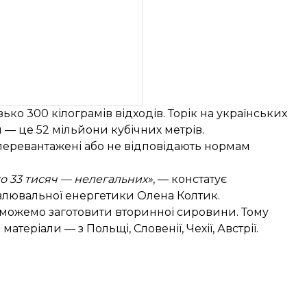
ко 300 кілограмів відходів. Торік на українських
 — це 52 мільйони кубічних метрів.
еревантажені або не відповідають нормам
о 33 тисяч — нелегальних»
, — констатує
овлювальної енергетики Олена Колтик.
и можемо заготовити вторинної сировини. Тому
атеріали — з Польщі, Словенії, Чехії, Австрії.