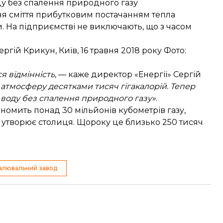
ду без спалення природного газу
ня сміття прибутковим постачанням тепла
 На підприємстві не виключають, що з часом
гій Крикун, Київ, 16 травня 2018 року Фото:
я відмінність,
— каже директор «Енергії» Сергій
 атмосферу десятками тисяч гігакалорій. Тепер
 воду без спалення природного газу»
.
номить понад 30 мільйонів кубометрів газу,
е утворює столиця. Щороку це близько 250 тисяч
палювальний завод