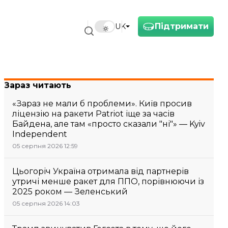
Підтримати
UK
Зараз читають
«Зараз не мали б проблеми». Київ просив
ліцензію на ракети Patriot іще за часів
Байдена, але там «просто сказали "ні"» — Kyiv
Independent
05 серпня 2026 12:59
Цьогоріч Україна отримала від партнерів
утричі менше ракет для ППО, порівнюючи із
2025 роком — Зеленський
05 серпня 2026 14:03