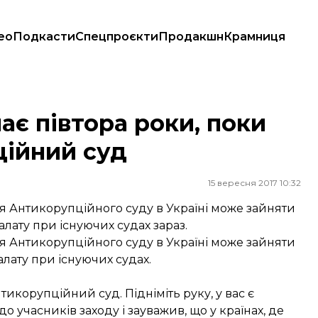
ео
Подкасти
Спецпроєкти
Продакшн
Крамниця
ційний суд
ає півтора роки, поки
ційний суд
15 вересня 2017 10:32
 Антикорупційного суду в Україні може зайняти
алату при існуючих судах зараз.
 Антикорупційного суду в Україні може зайняти
алату при існуючих судах.
икорупційний суд. Підніміть руку, у вас є
учасників заходу і зауважив, що у країнах, де