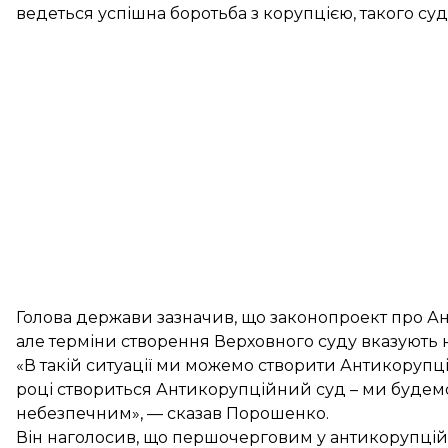
ведеться успішна боротьба з корупцією, такого суд
Голова держави зазначив, що законопроект про А
але терміни створення Верховного суду вказують на
«В такій ситуації ми можемо створити Антикорупцій
році створиться Антикорупційний суд – ми будемо 
небезпечним», — сказав Порошенко.
Він наголосив, що першочерговим у антикорупційн