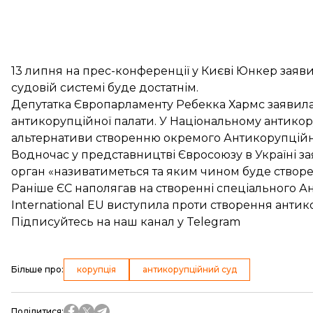
13 липня на прес-конференції у Києві Юнкер заяв
судовій системі буде достатнім.
Депутатка Європарламенту Ребекка Хармс заявил
антикорупційної палати. У Національному антико
альтернативи
створенню окремого Антикорупційн
Водночас у представництві Євросоюзу в Україні з
орган
«називатиметься та яким чином буде створен
Раніше ЄС наполягав на створенні спеціального А
International EU виступила проти
створення антико
Підписуйтесь на
наш канал
у Telegram
Більше про
:
корупція
антикорупційний суд
Поділитися
: