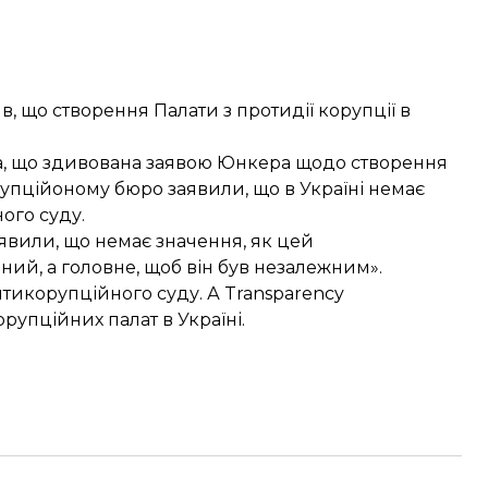
ив, що створення
Палати з протидії корупції
в
а, що
здивована заявою Юнкера
щодо створення
рупційоному бюро заявили, що
в Україні немає
ого суду.
аявили, що
немає значення, як цей
ий, а головне, щоб він був незалежним».
нтикорупційного суду. А Transparency
рупційних палат в Україні
.