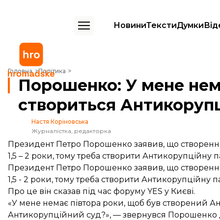
Новини
Тексти
Думки
Від
Порошенко: У мене немає півтора роки, поки створиться Антикоруп
Головна
Політика
Порошенко: У мене нем
створиться Антикоруп
Настя Коріновська
Журналістка, редакторка
Президент Петро Порошенко заявив, що створення
1,5 – 2 роки, тому треба створити Антикорупційну п
Президент Петро Порошенко заявив, що створення
1,5 - 2 роки, тому треба створити Антикорупційну п
Про це він сказав під час форуму YES у Києві.
«У мене немає півтора роки, щоб був створений Ант
Антикорупційний суд?», — звернувся Порошенко до 