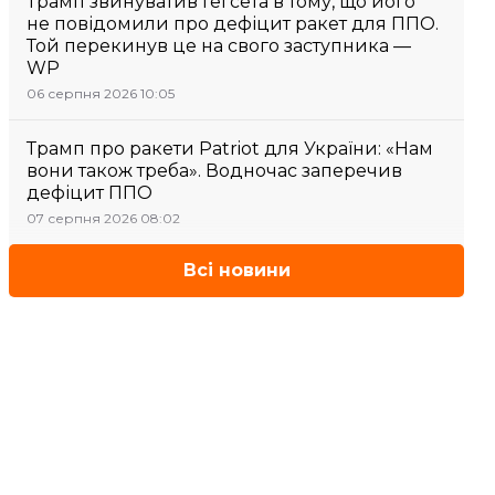
Трамп звинуватив Гегсета в тому, що його
не повідомили про дефіцит ракет для ППО.
Той перекинув це на свого заступника —
WP
06 серпня 2026 10:05
Трамп про ракети Patriot для України: «Нам
вони також треба». Водночас заперечив
дефіцит ППО
07 серпня 2026 08:02
Всі новини