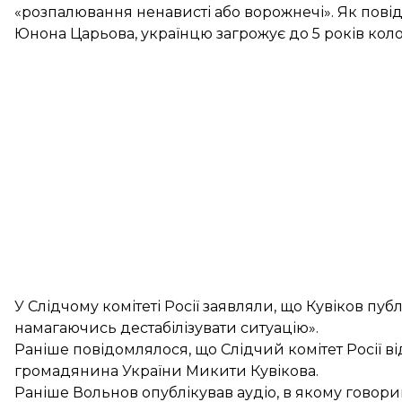
«розпалювання ненависті або ворожнечі». Як пов
Юнона Царьова, українцю загрожує до 5 років колон
У Слідчому комітеті Росії заявляли, що Кувіков пу
намагаючись дестабілізувати ситуацію».
Раніше повідомлялося, що Слідчий комітет Росії
в
громадянина України Микити Кувікова.
Раніше Вольнов
опублікував
аудіо, в якому говор