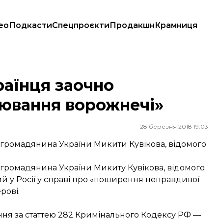
ео
Подкасти
Спецпроєкти
Продакшн
Крамниця
я ворожнечі»
раїнця заочно
лювання ворожнечі»
28 березня 2018 19:03
громадянина України Микити Кувікова, відомого
громадянина України Микиту Кувікова, відомого
ий у Росії у справі про «поширення неправдивої
рові.
я за статтею 282 Кримінального Кодексу РФ —