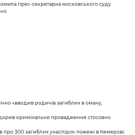
ідомила прес-секретарка московського суду
ії.
блічно «вводив родичів загиблих в оману,
ідкрив кримінальне провадження
стосовно
ив про 300 загиблих унаслідок
пожежі в Кемерові
.