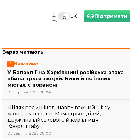
Підтримати
UK
Зараз читають
Важливо
У Балаклії на Харківщині російська атака
вбила трьох людей. Били й по інших
містах, є поранені
06 серпня 2026 08:04
«Шлях родин іноді навіть важчий, ніж у
хлопців у полоні». Мама трьох дітей,
дружина військового й керівниця
Коордштабу
06 серпня 2026 08:00