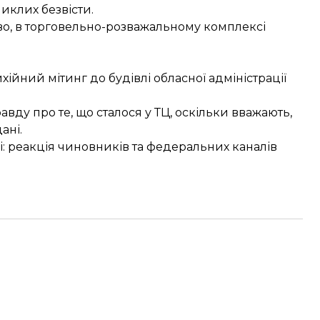
никлих безвісти.
ово, в торговельно-розважальному комплексі
ихійний мітинг
до будівлі обласної адміністрації
ду про те, що сталося у ТЦ, оскільки вважають,
ані.
і
: реакція чиновників та федеральних каналів