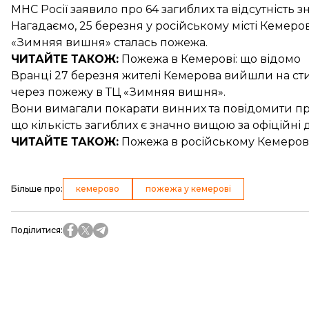
МНС Росії заявило про
64 загиблих
та відсутність з
Нагадаємо, 25 березня у російському місті Кемер
«Зимняя вишня» сталась пожежа.
ЧИТАЙТЕ ТАКОЖ:
Пожежа в Кемерові
: що відомо
Вранці 27 березня
жителі Кемерова вийшли на ст
через пожежу в ТЦ «Зимняя вишня».
Вони вимагали покарати винних та повідомити прав
що кількість загиблих є значно вищою за офіційні д
ЧИТАЙТЕ ТАКОЖ:
Пожежа в російському Кемеров
Більше про
:
кемерово
пожежа у кемерові
Поділитися
: