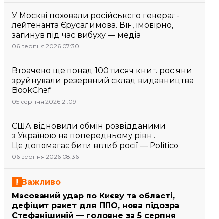
У Москві поховали російського генерал-
лейтенанта Єрусалимова. Він, імовірно,
загинув під час вибуху — медіа
06 серпня 2026 07:30
Втрачено ще понад 100 тисяч книг. росіяни
зруйнували резервний склад видавництва
BookChef
05 серпня 2026 21:09
США відновили обмін розвідданими
з Україною на попередньому рівні.
Це допомагає бити вглиб росії — Politico
06 серпня 2026 08:36
Важливо
Масований удар по Києву та області,
дефіцит ракет для ППО, нова підозра
Стефанішиній — головне за 5 серпня