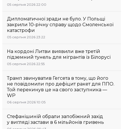
05 серпня 2026 22:00
Дипломатичної зради не було. У Польщі
закрили 10-річну справу щодо Смоленської
катастрофи
05 серпня 2026 23:22
На кордоні Литви виявили вже третій
підземний тунель для мігрантів із Білорусі
05 серпня 2026 22:55
Трамп звинуватив Гегсета в тому, що його
не повідомили про дефіцит ракет для ППО.
Той перекинув це на свого заступника —
WP
06 серпня 2026 10:05
Стефанішиній обрали запобіжний захід
у вигляді застави в 6 мільйонів гривень
06 серпня 2026 09:43