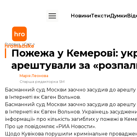
Новини
Тексти
Думки
Від
Пожежа у Кемерові: українця заочно арештували за «розпалюванн
Головна
Світ
Пожежа у Кемерові: ук
арештували за «розпа
Марія Леонова
Старша редакторка SM
Басманний суд Москви заочно засудив до арешту 
в Інтернеті як Євген Вольнов.
Басманний суд Москви заочно засудив до арешту 
в Інтернеті як Євген Вольнов. Українець засуджен
інформації» про кількість загиблих у пожежі в Кеме
Про це
повідомляє
«РИА Новости».
Щодо Кувікова порушили кримінальне провадженн