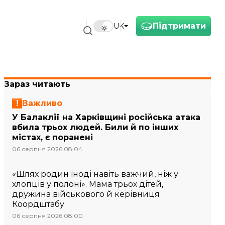
Підтримати
UK
Зараз читають
Важливо
У Балаклії на Харківщині російська атака
вбила трьох людей. Били й по інших
містах, є поранені
06 серпня 2026 08:04
«Шлях родин іноді навіть важчий, ніж у
хлопців у полоні». Мама трьох дітей,
дружина військового й керівниця
Коордштабу
06 серпня 2026 08:00