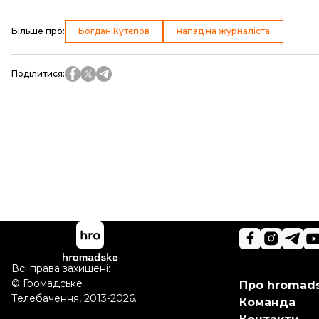
Більше про
:
Богдан Кутєпов
напад на журналіста
Поділитися
:
Всі права захищені:
©
Громадське
Про hromad
Телебачення
,
2013-2026.
Команда