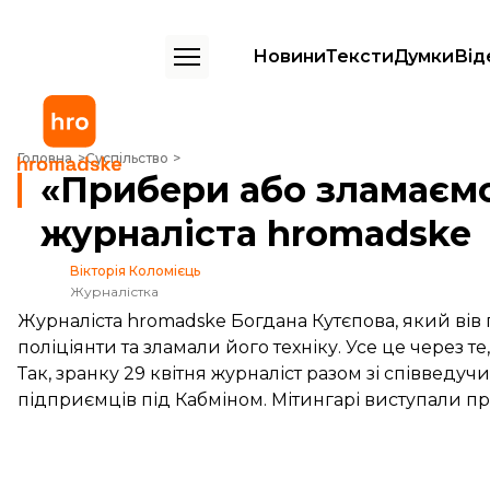
Новини
Тексти
Думки
Від
«Прибери або зламаємо»: поліція напала на журналіста hromadske
Головна
Суспільство
«Прибери або зламаємо»
журналіста hromadske
Вікторія Коломієць
Журналістка
Журналіста hromadske Богдана Кутєпова, який вів 
поліціянти та зламали його техніку. Усе це через те,
Так, зранку 29 квітня журналіст разом зі співведу
підприємців під Кабміном. Мітингарі виступали п