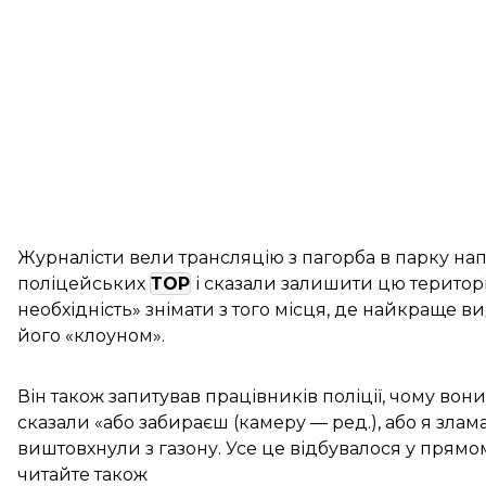
Журналісти вели трансляцію з пагорба в парку нап
поліцейських
ТОР
і сказали залишити цю територі
необхідність» знімати з того місця, де найкраще в
його «клоуном».
Він також запитував працівників поліції, чому вони
сказали «або забираєш (камеру — ред.), або я зла
виштовхнули з газону. Усе це відбувалося у прямом
читайте також