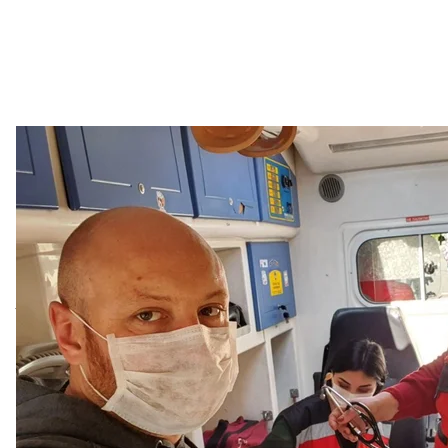
Журналіста hromadske Богдана Кутєпова, якого побили
Богдан Кутєп
Прямий етер довелось перервати. Журналісти вик
злочину.
Згодом речник Міністерства внутрішніх справ Ар
знає про цей інцидент
, натомість наголосив на пот
«Треба розбиратися зараз, з’ясуємо. Знаючи Богдан
треба точно детально з’ясувати всі обставини приго