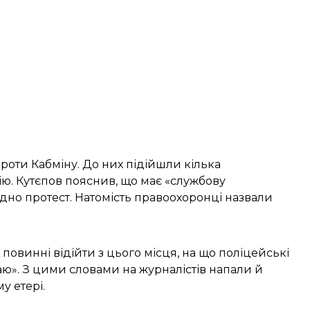
роти Кабміну. До них підійшли кілька
ю. Кутєпов пояснив, що має «службову
идно протест. Натомість правоохоронці назвали
 повинні відійти з цього місця, на що поліцейські
маю». З цими словами на журналістів напали й
у етері.