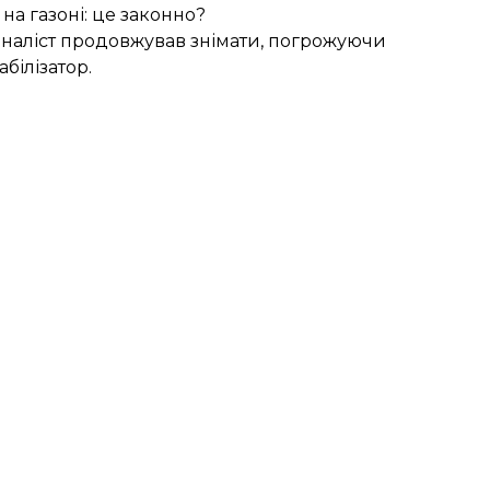
на газоні: це законно?
рналіст продовжував знімати, погрожуючи
білізатор.