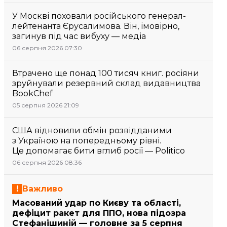
У Москві поховали російського генерал-
лейтенанта Єрусалимова. Він, імовірно,
загинув під час вибуху — медіа
06 серпня 2026 07:30
Втрачено ще понад 100 тисяч книг. росіяни
зруйнували резервний склад видавництва
BookChef
05 серпня 2026 21:09
США відновили обмін розвідданими
з Україною на попередньому рівні.
Це допомагає бити вглиб росії — Politico
06 серпня 2026 08:36
Важливо
Масований удар по Києву та області,
дефіцит ракет для ППО, нова підозра
Стефанішиній — головне за 5 серпня