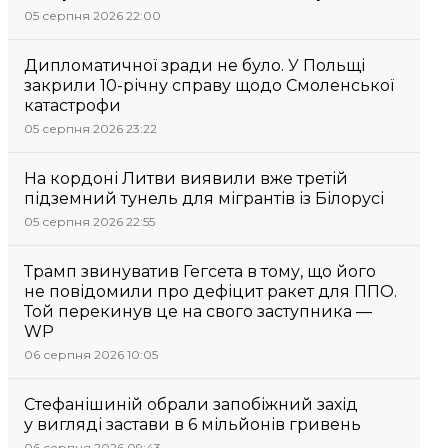
05 серпня 2026 22:00
Дипломатичної зради не було. У Польщі
закрили 10-річну справу щодо Смоленської
катастрофи
05 серпня 2026 23:22
На кордоні Литви виявили вже третій
підземний тунель для мігрантів із Білорусі
05 серпня 2026 22:55
Трамп звинуватив Гегсета в тому, що його
не повідомили про дефіцит ракет для ППО.
Той перекинув це на свого заступника —
WP
06 серпня 2026 10:05
Стефанішиній обрали запобіжний захід
у вигляді застави в 6 мільйонів гривень
06 серпня 2026 09:43