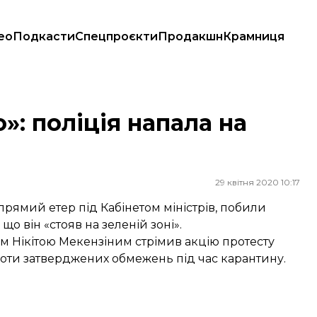
ео
Подкасти
Спецпроєкти
Продакшн
Крамниця
: поліція напала на
29 квітня 2020 10:17
прямий етер під Кабінетом міністрів, побили
 що він «стояв на зеленій зоні».
чим Нікітою Мекензіним стрімив акцію протесту
роти затверджених обмежень під час карантину.