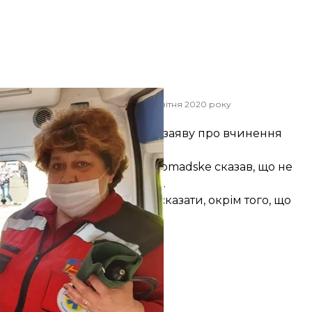
 поліціянти, оглядають лікарі, 29 квітня 2020 року
ов/hromadske
ликали поліцію і написали заяву про вчинення
тем Шевченко у коментарі hromadske
сказав, що не
ребі з’ясувати всі обставини.
а Кутєпова нічого не можу сказати, окрім того, що
ди», — сказав він.