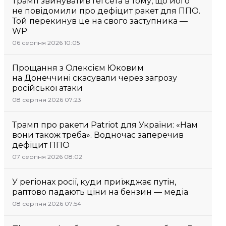
Трамп звинуватив Гегсета в тому, що його
не повідомили про дефіцит ракет для ППО.
Той перекинув це на свого заступника —
WP
06 серпня 2026 10:05
Прощання з Олексієм Юковим
на Донеччині скасували через загрозу
російської атаки
08 серпня 2026 07:23
Трамп про ракети Patriot для України: «Нам
вони також треба». Водночас заперечив
дефіцит ППО
07 серпня 2026 08:02
У регіонах росії, куди приїжджає путін,
раптово падають ціни на бензин — медіа
08 серпня 2026 07:54