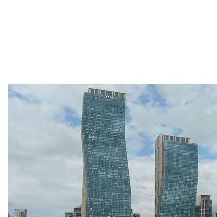
Сон
Piotrus / 
Сон
Один із найамбітніших проєктів сучасності — півд
стало спільним проєктом кількох великих корпорац
Stanley Real Estate. Усіма ж інформаційними технол
Місто звели просто на пустці, і зараз воно займає 
близько 80 тисяч осіб, але, згідно з планами, як
до 250 тисяч. За останніми даними, вартість проєк
робить його одним із найдорожчих в історії.
Але Сонґдо, на додачу, прагне стати ще й «найрозу