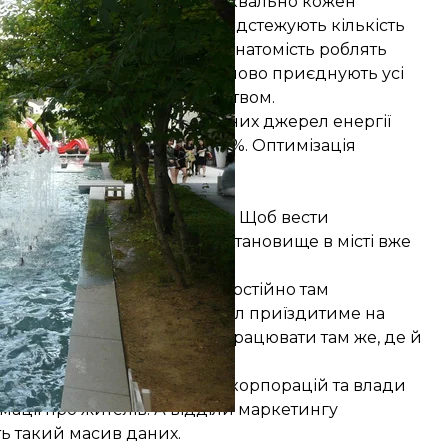
в до глобальної мережі буквально кожен
приклад, вуличні камери відстежують кількість
лення на порожніх вулицях, натомість роблять
інформаційної мережі поступово приєднують усі
рувати домашнім господарством.
госпоживання та альтернативних джерел енергії
 в кожному будинку на 30%. Оптимізація
 очищення води тощо.
ерсональні дані
дорожче, ніж в інших містах. Щоб вести
ще середнього, і через це становище в місті вже
ершу і планували: мовляв, постійно там
а обслуговувальний персонал приїздитиме на
, що більшість людей хочуть працювати там же, де й
 жити в дорогому місті.
блему: в руках міжнародних корпорацій та влади
ації про жителів. А відділи маркетингу
ь такий масив даних.