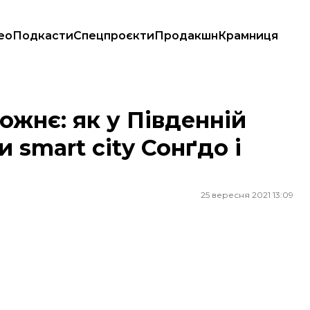
ео
Подкасти
Спецпроєкти
Продакшн
Крамниця
 smart city Сонґдо і чим це закінчилося
ожнє: як у Південній
 smart city Сонґдо і
25 вересня 2021 13:09