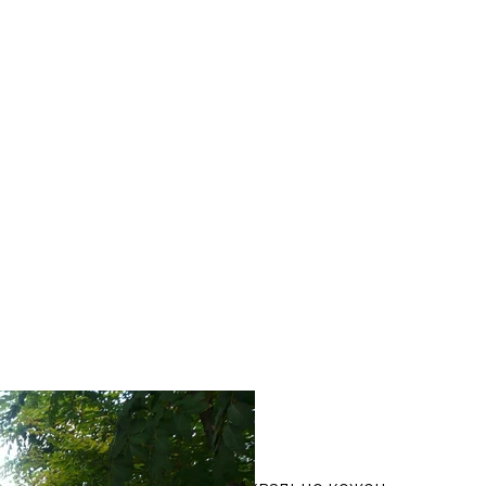
ґдо
Wikimedia
 начинка