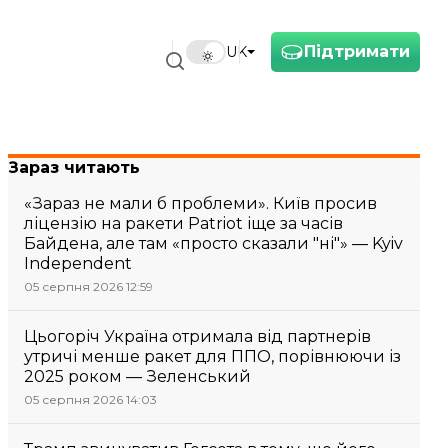
Підтримати
UK
Зараз читають
«Зараз не мали б проблеми». Київ просив
ліцензію на ракети Patriot іще за часів
Байдена, але там «просто сказали "ні"» — Kyiv
Independent
05 серпня 2026 12:59
Цьогоріч Україна отримала від партнерів
утричі менше ракет для ППО, порівнюючи із
2025 роком — Зеленський
05 серпня 2026 14:03