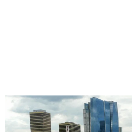
Сон
Piotrus / 
У світі вже понад тисячу «розумних міст». Половина з
Америці, Японії. Про те,
що таке smart city
та про ук
писали.