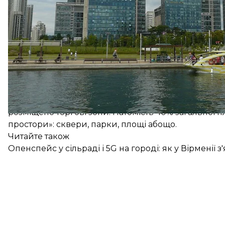
датчиками, які збирають і аналізують інформацію пр
потреби в енергії, витрати води тощо.
Хоч місто й заклали ще 2000-го року, проте будівн
здали перші об'єкти — зокрема й натхненний Сі
комплекс Songdo Convensia, а також 12-кілометрови
островом.
Сонґдо спроєктований так, що з будь-якої його точ
велосипедом щонайбільше за 15 хвилин. Архітект
зонування: у Сонґдо офісні будівлі розташовані п
розміщено торгові зони. Натомість 40% загальної 
простори»: сквери, парки, площі абощо.
Читайте також
Опенспейс у сільраді і 5G на городі: як у Вірменії