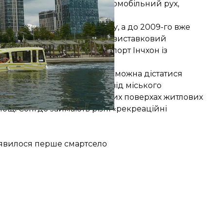
о стан доріг і будівель, автомобільний рух,
ицтво розпочалося у 2005-му, а до 2009-го вже
днейським оперним театром виставковий
й міст, який сполучає аеропорт Інчхон із
ки до будь-якої іншої точки можна дістатися
ори вирішили відмовитися від міського
оряд із житловими, а на перших поверхах житлових
площі Сонґдо
займають
різні «рекреаційні
 з'явилося перше смартсело