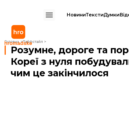
Новини
Тексти
Думки
Від
Розумне, дороге та порожнє: як у Південній Кореї з нуля побудували
Головна
Лайфстайл
Розумне, дороге та пор
Кореї з нуля побудували
чим це закінчилося