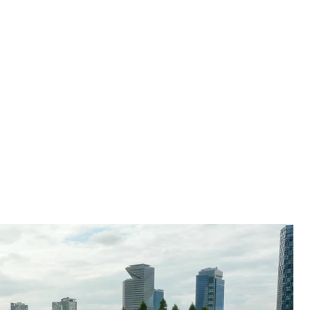
ґдо
Wikimedia
 них — у Китаї, є такі міста й у Європі, Північній
раїнський досвід їхнього створення ми вже