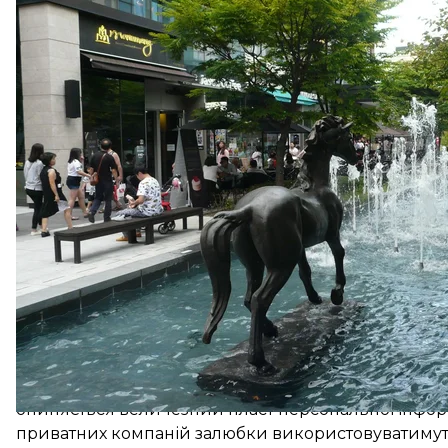
Розробник мережевого обладнання Cisco підключи
сантиметр Сонґдо, вбудувавши всюди датчики. На
пішоходів і, щоб знизити витрати, зменшують освіт
яскравішим там, де людей більше. До глобальної 
будови. За допомогою цього можна віддалено ке
За заявами компанії Cisco, інновації у сфері енер
дали можливість скоротити споживання електрики
торкнулася й збирання сміття та його переробки,
Нерівність і п
Життя в цьому наскрізь комп'ютеризованому місті 
повноцінне життя в Сонґдо, потрібно мати дохід ви
отримало назву «цифрова нерівність».
Однак творці міста — приватні корпорації — так сп
мешкатимуть лише фахівці з високим достатком, 
вахтові зміни. Втім, ідея провалилася: з'ясувалося
живуть, а люди, що мають високий дохід, не хочуть
Окрім того, «Розумне місто» створює ще одну про
опиняється величезний пласт персональної інформ
приватних компаній залюбки використовуватимут