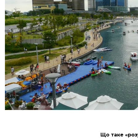
Окремо варто згадати Південну Корею. Якщо в інш
зазвичай в уже наявних мегаполісах, то тут можуть
«розумне» Сонґдо, закладене у 2000 році за 30 кіло
Нині компанія з Південної Кореї планує
побудуват
«Єврорадіо» розповідають про південнокорейський 
задоволені не всі.
Що таке «роз