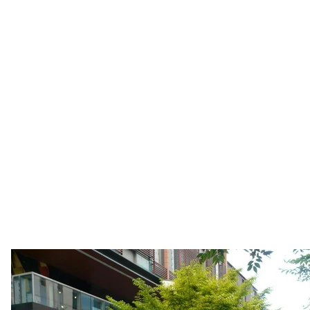
Сон
Piotrus / 
Розумна