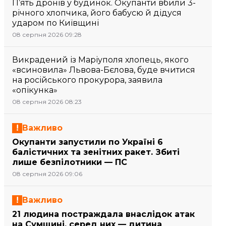
П’ять дронів у будинок. Окупанти вбили 3-
річного хлопчика, його бабусю й дідуся
ударом по Київщині
08 серпня 2026 09:28
Викрадений із Маріуполя хлопець, якого
«всиновила» Львова-Бєлова, буде вчитися
на російського прокурора, заявила
«опікунка»
08 серпня 2026 08:23
Важливо
Окупанти запустили по Україні 6
балістичних та зенітних ракет. Збиті
лише безпілотники — ПС
08 серпня 2026 09:06
Важливо
21 людина постраждала внаслідок атак
на Сумщині, серед них — дитина