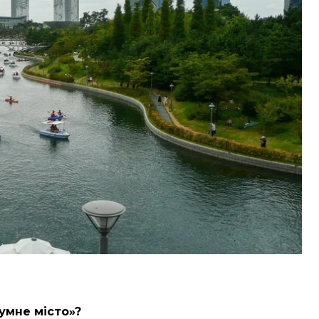
их країнах smart-технології впроваджують
 похвалитися створенням такого міста з нуля. Це
метрів від Сеула.
и
«розумне місто» і в Білорусі. Наші партнери з
досвід створення smart city і про те, чому ним
умне місто»?