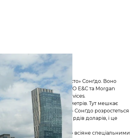
ґдо
Wikimedia
ґдо
еннокорейське «розумне місто» Сонґдо. Воно
ій: Gale International, POSCO E&C та Morgan
огіями займається Cisco Services.
площу шість квадратних кілометрів. Тут мешкає
що проєкт виявиться вдалим — Сонґдо розростеться
ту вже перевищила 40 мільярдів доларів, і це
мнішим» містом у світі. Воно всіяне спеціальними