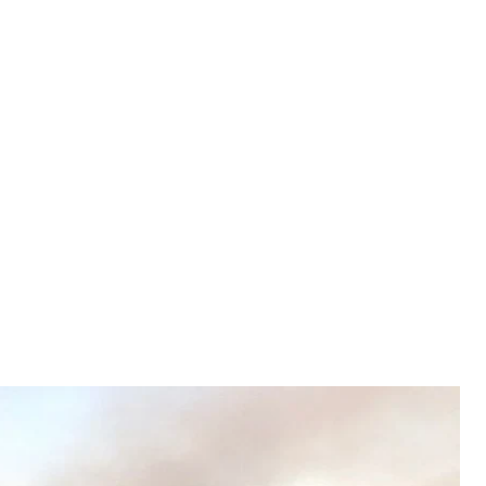
т «АрселорМіттал Кривий Ріг»
дське
іння Служби безпеки України вилучено машину
ургійного комбінату «АрселорМіттал Кривий Ріг»