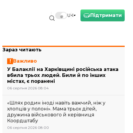
Підтримати
UK
Зараз читають
Важливо
У Балаклії на Харківщині російська атака
вбила трьох людей. Били й по інших
містах, є поранені
06 серпня 2026 08:04
«Шлях родин іноді навіть важчий, ніж у
хлопців у полоні». Мама трьох дітей,
дружина військового й керівниця
Коордштабу
06 серпня 2026 08:00