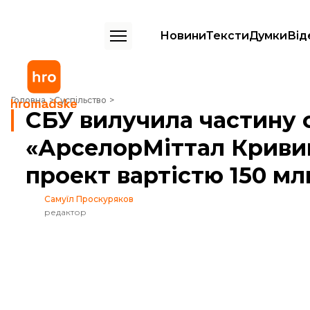
Новини
Тексти
Думки
Від
СБУ вилучила частину обладнання «АрселорМіттал Кривий Ріг». Ін
Головна
Суспільство
СБУ вилучила частину
«АрселорМіттал Кривий
проект вартістю 150 м
Самуїл Проскуряков
редактор