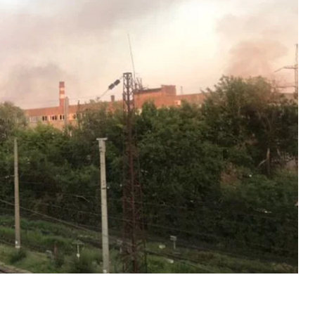
тва двох таких машин для потреб підприємства
іг» пояснив Громадському, що силовики
ма технічну документацію по об’єкту «машина
галтерську документацію, а також договори із
овлення цієї машини. Він також підкреслив, що
и машину. Інвестиції на стопі, це 150 мільйонів
го.
в у відеозверненні розповів, що вчора, о 9
робітників СБУ, в супроводі співробітників
 Державної служби радіологічного контролю.