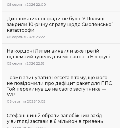
05 серпня 2026 22:00
Дипломатичної зради не було. У Польщі
закрили 10-річну справу щодо Смоленської
катастрофи
05 серпня 2026 23:22
На кордоні Литви виявили вже третій
підземний тунель для мігрантів із Білорусі
05 серпня 2026 22:55
Трамп звинуватив Гегсета в тому, що його
не повідомили про дефіцит ракет для ППО.
Той перекинув це на свого заступника —
WP
06 серпня 2026 10:05
Стефанішиній обрали запобіжний захід
у вигляді застави в 6 мільйонів гривень
06 серпня 2026 09:43