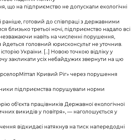
я, що на підприємство не допускали екологічні
 і раніше, готовий до співпраці з державними
ися близько третьої ночі, підприємство надало всі
 незважаючи навіть на численні порушення,
я йдеться головний юрисконсульт не уточнив.
історію України. [...] Новою точкою відліку у
очу закликати усіх небайдужих звернути на цю
АрселорМіттал Кривий Ріг» через порушення
авники підприємства порушували норми
рію об'єкта працівників Державної екологічної
ичних викидів у повітря», — наголошується у
ачення
відкидає
і
натякнув
на тиск напередодні