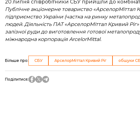
20 липня співробітники СБУ прийшли до комбінат
Публічне акціонерне товариство «АрселорМіттал К
підприємство України (частка на ринку металопрод
людей. Діяльність ПАТ «АрселорМіттал Кривий Ріг
залізної руди до виготовлення готової металопрод
міжнародна корпорація ArcelorMittal.
Більше про
:
СБУ
АрселорМіттал Кривий Ріг
обшуки С
Поділитися
: