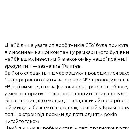
«Найбільша увага співробітників СБУ була прикут
відносинам нашої компанії у рамках цього будівниц
найбільших інвестицій в економіку нашої країни. 
зрозуміти», — зазначив Філіп'єв.
За його словами, під час обшуку проводилися зах
безперервного лиття заготовок №3 проводились в
«Всі ці виміри, і це зафіксовано в протоколі обшук
у межах норми», — сказав головний юрисконсульт 
Він зазначив, що екоцид — «надзвичайно серйозн
а й миру та безпеки людства», за який у Криміна
волі на строк від восьми до п'ятнадцяти років.
читайте також
Найбільший виробник сталі у світі прогнозує пост