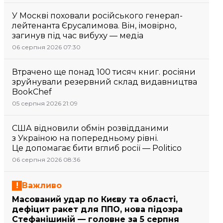
У Москві поховали російського генерал-
лейтенанта Єрусалимова. Він, імовірно,
загинув під час вибуху — медіа
06 серпня 2026 07:30
Втрачено ще понад 100 тисяч книг. росіяни
зруйнували резервний склад видавництва
BookChef
05 серпня 2026 21:09
США відновили обмін розвідданими
з Україною на попередньому рівні.
Це допомагає бити вглиб росії — Politico
06 серпня 2026 08:36
Важливо
Масований удар по Києву та області,
дефіцит ракет для ППО, нова підозра
Стефанішиній — головне за 5 серпня