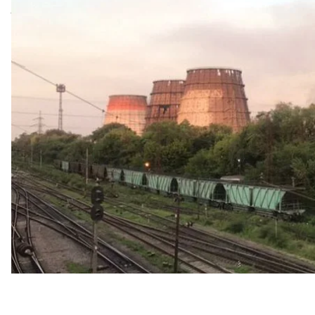
та окремі елементи обладнання. Проект будівниц
коштує 150 мільйонів доларів.
Один із топ-менеджерів «АрселорМіттал Кривий Р
вилучили велику кількість ділових паперів, зокре
безперервного лиття заготовок №3», первинну бух
підрядниками комбінату, які залучаються до вигот
машина – незакінчений об’єкт.
«Тобто зараз ми не можемо вести роботи, добудуват
доларів», — підсумував співрозмовник Громадсько
Головний юрисконсульт підприємства Артем Філіп'є
ранку, на територію підприємства прийшли 18 спів
Державної служби надзвичайної ситуації, а також