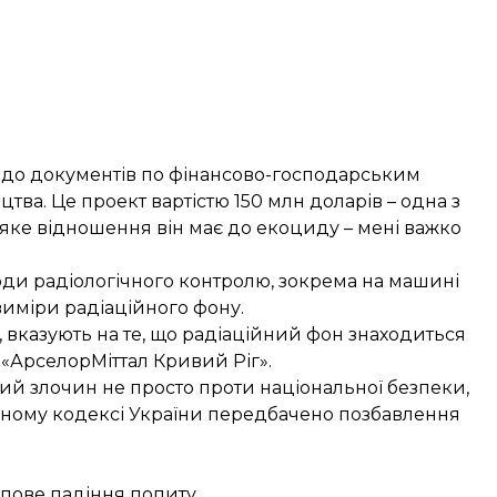
а до документів по фінансово-господарським
тва. Це проект вартістю 150 млн доларів – одна з
І яке відношення він має до екоциду – мені важко
оди радіологічного контролю, зокрема на машині
иміри радіаційного фону.
у, вказують на те, що радіаційний фон знаходиться
«АрселорМіттал Кривий Ріг».
ий злочин не просто проти національної безпеки,
льному кодексі України передбачено позбавлення
упове падіння попиту