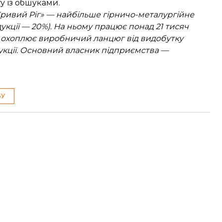
у із
обшуками
.
ривий Ріг» — найбільше гірничо-металургійне
укції — 20%). На ньому працює понад 21 тисяч
» охоплює виробничий ланцюг від видобутку
укції. Основний власник підприємства —
БУ