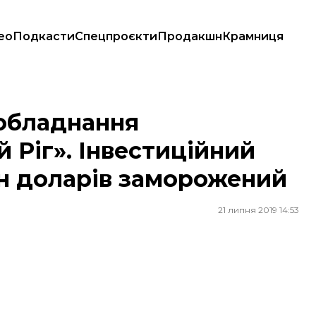
ео
Подкасти
Спецпроєкти
Продакшн
Крамниця
вестиційний проект вартістю 150 млн доларів заморожений
 обладнання
 Ріг». Інвестиційний
лн доларів заморожений
21 липня 2019 14:53