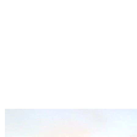
Гірничо-металургійний комбіна
Грома
За результатами обшуку слідчого відділу управл
безперервного лиття заготовок №3 гірничо—метал