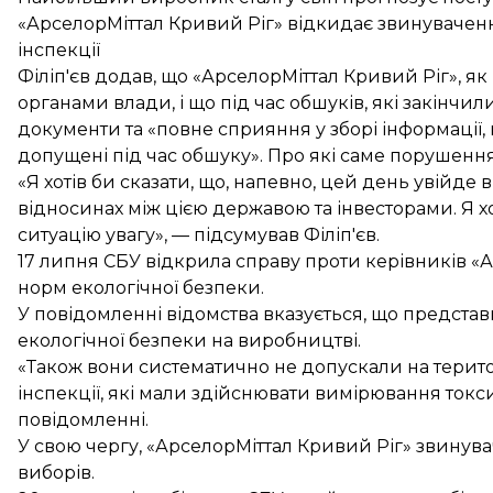
«АрселорМіттал Кривий Ріг» відкидає звинуваченн
інспекції
Філіп'єв додав, що «АрселорМіттал Кривий Ріг», як
органами влади, і що під час обшуків, які закінчил
документи та «повне сприяння у зборі інформації,
допущені під час обшуку». Про які саме порушенн
«Я хотів би сказати, що, напевно, цей день увійде в 
відносинах між цією державою та інвесторами. Я х
ситуацію увагу», — підсумував Філіп'єв.
17 липня
СБУ відкрила справу
проти керівників «
норм екологічної безпеки.
У повідомленні відомства вказується, що предст
екологічної безпеки на виробництві.
«Також вони систематично не допускали на терито
інспекції, які мали здійснювати вимірювання токс
повідомленні.
У свою чергу, «АрселорМіттал Кривий Ріг» звинув
виборів.