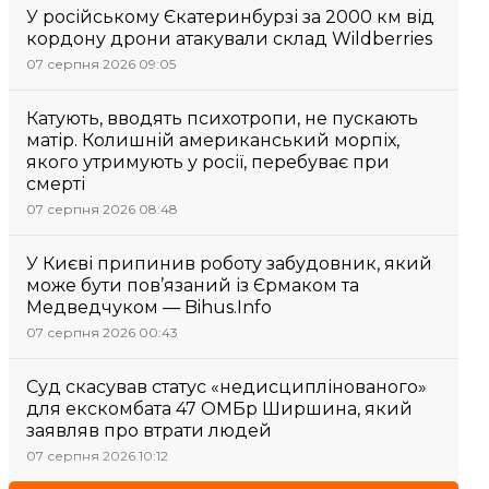
У російському Єкатеринбурзі за 2000 км від
кордону дрони атакували склад Wildberries
07 серпня 2026 09:05
Катують, вводять психотропи, не пускають
матір. Колишній американський морпіх,
якого утримують у росії, перебуває при
смерті
07 серпня 2026 08:48
У Києві припинив роботу забудовник, який
може бути пов’язаний із Єрмаком та
Медведчуком — Bihus.Info
07 серпня 2026 00:43
Суд скасував статус «недисциплінованого»
для екскомбата 47 ОМБр Ширшина, який
заявляв про втрати людей
07 серпня 2026 10:12