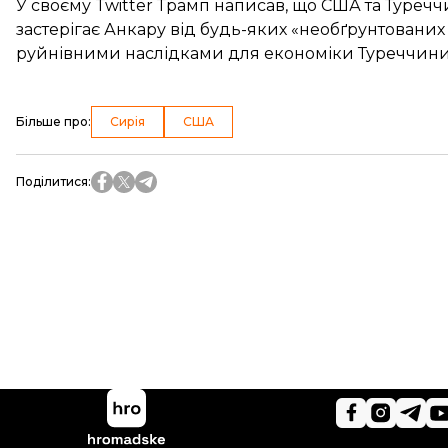
У своєму Twitter Трамп
написав
, що США та Туречч
застерігає Анкару від будь-яких «необґрунтованих
руйнівними наслідками для економіки Туреччини 
Більше про
:
Сирія
США
Поділитися
: