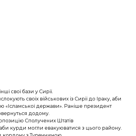
і свої бази у Сирії.
локують своїх військових із Сирії до Іраку
, аби
ню «Ісламської держави». Раніше президент
овернуться додому.
опозицію Сполучених Штатів
, аби курди могли евакуюватися з цього району.
ід кордону
з Туреччиною.