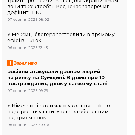
Трамп про ракети Patriot для України: «Нам
вони також треба». Водночас заперечив
дефіцит ППО
07 серпня 2026 08:02
У Мексиці блогера застрелили в прямому
ефірі в TikTok
06 серпня 2026 23:43
Важливо
росіяни атакували дроном людей
на ринку на Сумщині. Відомо про 10
постраждалих, двоє у важкому стані
07 серпня 2026 09:29
У Німеччині затримали українця — його
підозрюють у шпигунстві за оборонним
підприємством
06 серпня 2026 20:06