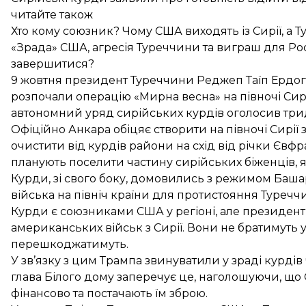
читайте також
Хто кому союзник? Чому США виходять із Сирії, а 
«Зрада» США, агресія Туреччини та виграш для Росі
завершитися?
9 жовтня президент Туреччини Реджеп Таїп Ердог
розпочали операцію
«Мирна весна» на півночі Сирі
автономний уряд сирійських курдів оголосив трид
Офіційно Анкара обіцяє створити на півночі Сирії 
очистити від курдів райони на схід від річки Євфр
планують поселити частину сирійських біженців, я
Курди, зі свого боку,
домовились з режимом Баша
війська на північ країни для протистояння Туречч
Курди є союзниками США у регіоні, але президен
американських військ з Сирії. Вони не братимуть у
перешкоджатимуть.
У зв’язку з цим Трампа звинуватили у зраді курдів
глава Білого дому заперечує це, наголошуючи, щ
фінансово та постачають їм зброю.