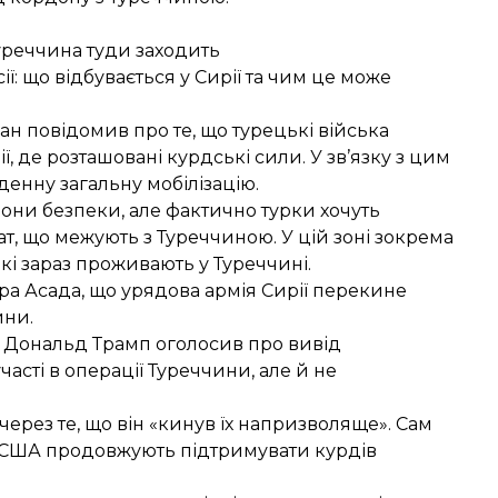
Туреччина туди заходить
ї: що відбувається у Сирії та чим це може
ан повідомив про те, що
турецькі війська
ї, де розташовані курдські сили. У зв’язку з цим
енну загальну мобілізацію.
зони безпеки, але фактично турки хочуть
ат, що межують з Туреччиною. У цій зоні зокрема
кі зараз проживають у Туреччині.
ра Асада
, що урядова армія Сирії перекине
ини.
т Дональд Трамп оголосив про вивід
часті в операції Туреччини, але й не
 через те, що він «кинув їх напризволяще». Сам
о США продовжують підтримувати курдів