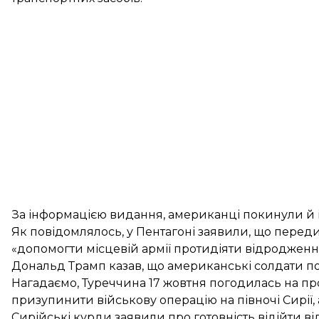
За інформацією видання, американці покинули й інш
Як повідомлялось, у Пентагоні заявили, що
передис
«допомогти місцевій армії протидіяти відроджен
Дональд Трамп казав, що американські солдати п
Нагадаємо, Туреччина 17 жовтня
погодилась на пр
призупинити
військову операцію на півночі Сирії
Сирійські курди
заявили про готовність відійти в