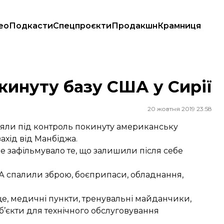
ео
Подкасти
Спецпроєкти
Продакшн
Крамниця
кинуту базу США у Сирії
20 жовтня 2019 23:58
зяли під контроль покинуту американську
ахід від Манбіджа.
е зафільмувало те, що залишили після себе
А спалили зброю, боєприпаси, обладнання,
ище, медичні пункти, тренувальні майданчики,
об’єкти для технічного обслуговування