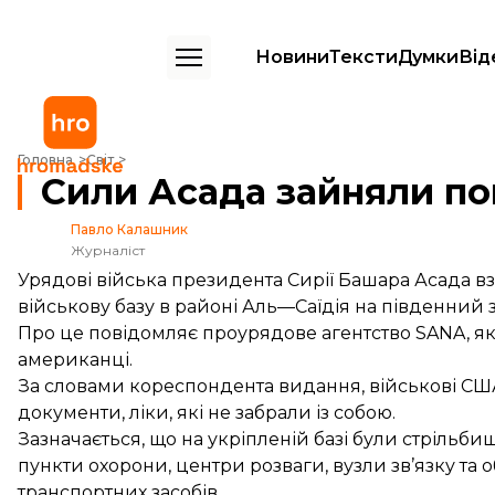
Новини
Тексти
Думки
Від
Сили Асада зайняли покинуту базу США у Сирії
Головна
Світ
Сили Асада зайняли по
Павло Калашник
Журналіст
Урядові війська президента Сирії Башара Асада в
військову базу в районі Аль—Саїдія на південний з
Про це
повідомляє
проурядове агентство SANA, як
американці.
За словами кореспондента видання, військові СШ
документи, ліки, які не забрали із собою.
Зазначається, що на укріпленій базі були стрільб
пункти охорони, центри розваги, вузли зв’язку та 
транспортних засобів.