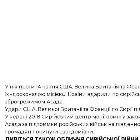
У ніч проти 14 квітня США, Велика Британія та Фра
їх
«досконалою місією»
. Країни вдарили по сирійсь
зброї режимом Асада.
Удари США, Великої Британії та Франції по Сирії
пі
У червні 2018 Сирійський центр моніторингу зая
Асада за підтримки російських військ на південном
громадян
покинути свої домівки.
ДИВІТЬСЯ ТАКОЖ
ОБЛИЧЧЯ СИРІЙСЬКОЇ ВІЙНИ