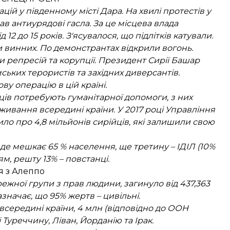
ацій у південному місті Дара. На хвилі протестів у
сав антиурядові гасла. За це місцева влада
12 до 15 років. З'ясувалося, що підлітків катували.
 винних. По демонстрантах відкрили вогонь.
ти репресій та корупції. Президент Сирії Башар
ських терористів та західних диверсантів.
ову операцію в цій країні.
йців потребують гуманітарної допомоги, з них
живання всередині країни. У 2017 році Управління
ло про 4,8 мільйонів сирійців, які залишили свою
де мешкає 65 % населення, ще третину – ІДІЛ (10%
м, решту 13% – повстанці.
я з Алеппо
ежної групи з прав людини, загинуло від 437,363
значає, що 95% жертв – цивільні.
всередині країни, 4 млн (відповідно до ООН
Туреччину, Ліван, Йорданію та Ірак.​