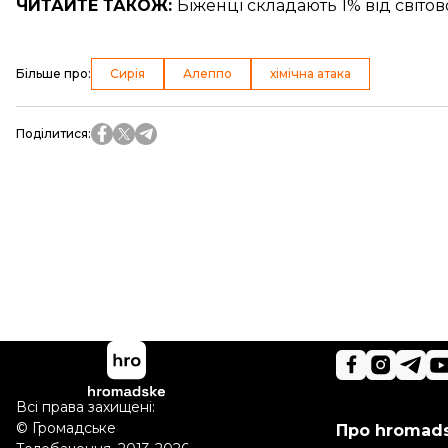
ЧИТАЙТЕ ТАКОЖ:
Біженці складають
1% від світо
Більше про
:
Сирія
Алеппо
хімічна атака
Поділитися
:
Всі права захищені:
©
Громадське
Про hromad