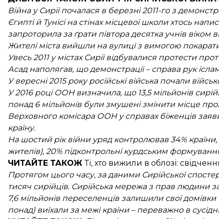
Війна у Сирії почалася в березні 2011-го з демонстр
Єгипті й Тунісі на стінах місцевої школи хтось напи
запроторила за ґрати півтора десятка учнів віком від 
Жителі міста вийшли на вулиці з вимогою покарати
Увесь 2011 у містах Сирії відбувалися протести про
Асад наполягав, що демонстрації – справа рук іслам
У вересні 2015 року російські війська почали військ
У 2016 році ООН визначила, що 13,5 мільйонів сирі
понад 6 мільйонів були змушені змінити місце про
Верховного комісара ООН у справах біженців заяви
країну.
На шостий рік війни уряд контролював 34% країни, 
жителів), 20% підконтрольні курдським формування
ЧИТАЙТЕ ТАКОЖ
Ті, хто вижили в облозі:
свідченн
Протягом цього часу, за даними Сирійської спостер
тисяч сирійців. Сирійська мережа з прав людини за
7,6 мільйонів переселенців залишили свої домівки 
понад) виїхали за межі країни – переважно в сусідні 