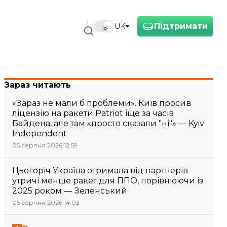
Підтримати
UK
Зараз читають
«Зараз не мали б проблеми». Київ просив
ліцензію на ракети Patriot іще за часів
Байдена, але там «просто сказали "ні"» — Kyiv
Independent
05 серпня 2026 12:59
Цьогоріч Україна отримала від партнерів
утричі менше ракет для ППО, порівнюючи із
2025 роком — Зеленський
05 серпня 2026 14:03