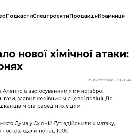
ео
Подкасти
Спецпроєкти
Продакшн
Крамниця
лікарнях
ло нової хімічної атаки:
рнях
25 листопада 2018 11:47
 Алеппо із застосуванням хімічної зброї.
 гази, заявив керівник місцевої поліції. До
анців міста, серед них є діти.
істо Дума у Східній Гуті
здійснили хіматаку
,
а постраждали понад 1000.