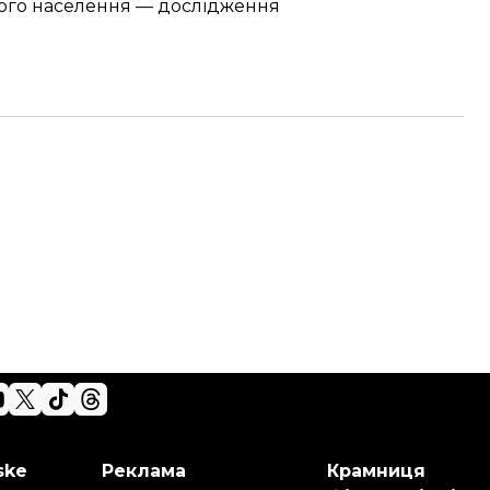
вого населення
— дослідження
ske
Реклама
Крамниця