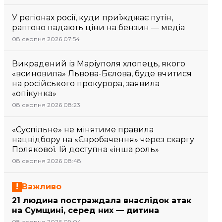
У регіонах росії, куди приїжджає путін,
раптово падають ціни на бензин — медіа
08 серпня 2026 07:54
Викрадений із Маріуполя хлопець, якого
«всиновила» Львова-Бєлова, буде вчитися
на російського прокурора, заявила
«опікунка»
08 серпня 2026 08:23
«Суспільне» не мінятиме правила
нацвідбору на «Євробачення» через скаргу
Полякової. Їй доступна «інша роль»
08 серпня 2026 08:48
Важливо
21 людина постраждала внаслідок атак
на Сумщині, серед них — дитина
08 серпня 2026 09:04