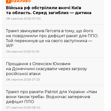
Важливо
Війська рф обстріляли вночі Київ
та область. Серед загиблих — дитина
08 серпня 2026 07:00
Трамп звинуватив Гегсета в тому, що його
не повідомили про дефіцит ракет для ППО.
Той перекинув це на свого заступника —
WP
06 серпня 2026 10:05
Прощання з Олексієм Юковим
на Донеччині скасували через загрозу
російської атаки
08 серпня 2026 07:23
Трамп про ракети Patriot для України: «Нам
вони також треба». Водночас заперечив
дефіцит ППО
07 серпня 2026 08:02