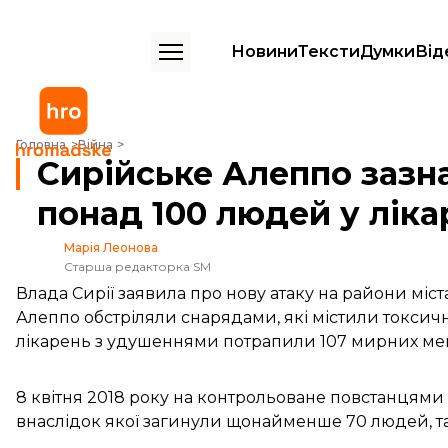
Новини
Тексти
Думки
Від
Сирійське Алеппо зазнало нової хімічної атаки: понад 100 людей у 
Головна
Війна
Сирійське Алеппо зазна
понад 100 людей у ліка
Марія Леонова
Старша редакторка SM
Влада Сирії заявила про нову атаку на райони міста
Алеппо обстріляли снарядами, які містили токсичні
лікарень з удушеннями потрапили 107 мирних мешк
8 квітня 2018 року на контрольоване повстанцями м
внаслідок якої загинули щонайменше 70 людей, т