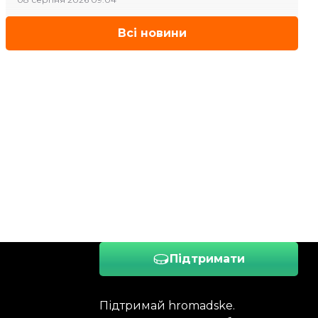
Всі новини
Підтримати
Підтримай hromadske.