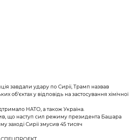
нція
завдали удару по Сирії
, Трамп назвав
ких об'єктах у відповідь на застосування хімічної
дтримало НАТО
,
а також Україна
.
вив, що наступ сил режиму президента Башара
у заході Сирії змусив 45 тисяч
. СПЕЦПРОЕКТ