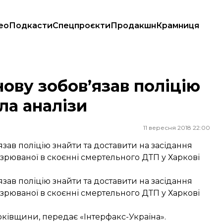
ео
Подкасти
Спецпроєкти
Продакшн
Крамниця
брала аналізи
нову зобов’язав поліцію
ла аналізи
11 вересня 2018 22:00
зав поліцію знайти та доставити на засідання
озрюваної в скоєнні смертельного ДТП у Харкові
зав поліцію знайти та доставити на засідання
озрюваної в скоєнні смертельного ДТП у Харкові
ківщини, передає «Інтерфакс-Україна».