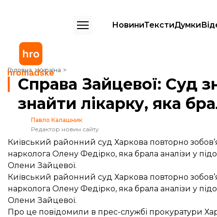
Новини
Тексти
Думки
Від
Справа Зайцевої: Суд знову зобов’язав поліцію знайти лікарку, яка 
Головна
Україна
Справа Зайцевої: Суд з
знайти лікарку, яка бра
Павло Калашник
Редактор новин сайту
Київський районний суд Харкова повторно зобов’я
нарколога Олену Федірко, яка брала аналізи у під
Олени Зайцевої.
Київський районний суд Харкова повторно зобов’я
нарколога Олену Федірко, яка брала аналізи у під
Олени Зайцевої.
Про це повідомили в прес-службі прокуратури Хар