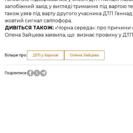
запобіжний захід у вигляді
тримання під вартою те
також
узяв під варту другого учасника ДТП
Геннаді
жовтий сигнал світлофора.
ДИВІТЬСЯ ТАКОЖ:
«Чорна середа»:
про причини с
Олена Зайцева заявила, що
визнає провину у ДТ
Більше про
:
ДТП у Харкові
Олена Зайцева
Поділитися
: