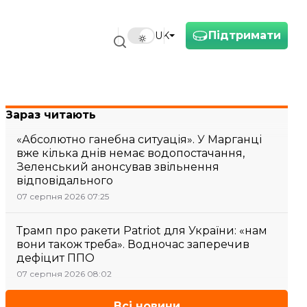
Підтримати
UK
Зараз читають
«Абсолютно ганебна ситуація». У Марганці
вже кілька днів немає водопостачання,
Зеленський анонсував звільнення
відповідального
07 серпня 2026 07:25
Трамп про ракети Patriot для України: «нам
вони також треба». Водночас заперечив
дефіцит ППО
07 серпня 2026 08:02
Всі новини