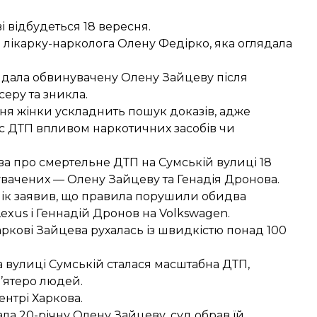
і відбудеться 18 вересня.
и лікарку-нарколога Олену Федірко
, яка оглядала
лядала обвинувачену Олену Зайцеву після
серу та зникла
.
ня жінки ускладнить пошук доказів, адже
ас ДТП впливом наркотичних засобів чи
ва про смертельне ДТП на Сумській вулиці 18
вачених — Олену Зайцеву та Генадія Дронова.
нік заявив, що
правила порушили обидва
exus і Геннадій Дронов на Volkswagen.
аркові
Зайцева рухалась із швидкістю понад
100
на вулиці Сумській сталася масштабна ДТП,
п’ятеро людей
.
ентрі Харкова
.
ла 20-річну Олену Зайцеву, суд обрав їй