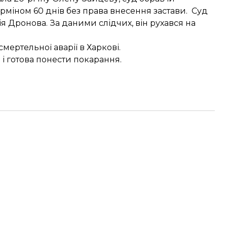
рміном 60 днів
без права внесення застави. Суд
я Дронова. За даними слідчих, він рухався на
мертельної аварії
в Харкові.
П
і готова понести покарання.