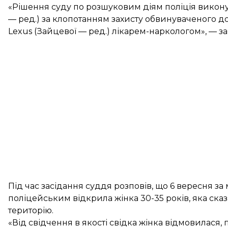
«Рішення суду по розшуковим діям поліція виконув
— ред.) за клопотанням захисту обвинуваченого до
Lexus (Зайцевої — ред.) лікарем-наркологом», — за
Під час засідання суддя розповів, що 6 вересня за
поліцейським відкрила жінка 30-35 років, яка сказ
територію.
«Від свідчення в якості свідка жінка відмовилася, 