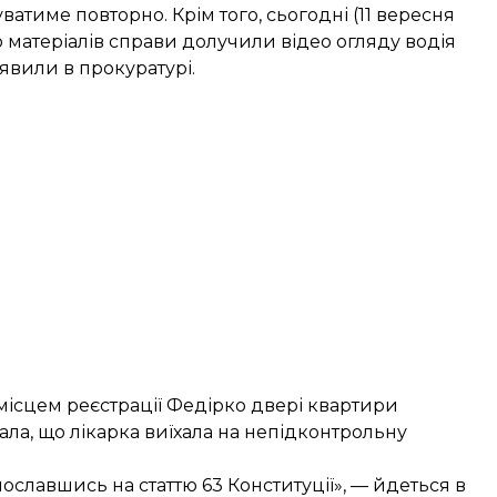
атиме повторно. Крім того, сьогодні (11 вересня
 матеріалів справи долучили відео огляду водія
явили в прокуратурі.
 місцем реєстрації Федірко двері квартири
ала, що лікарка виїхала на непідконтрольну
пославшись на статтю 63 Конституції», — йдеться в