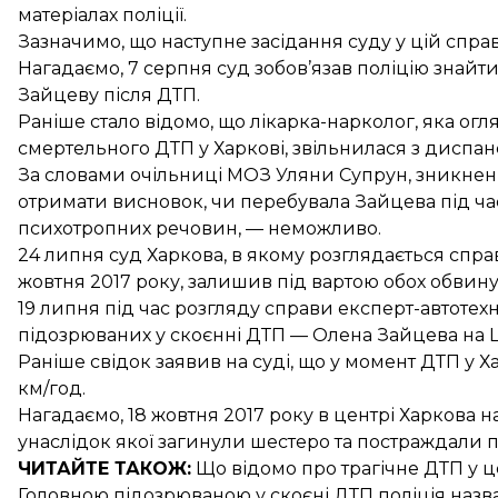
матеріалах поліції.
Зазначимо, що наступне засідання суду у цій справ
Нагадаємо, 7 серпня суд
зобов’язав поліцію знайт
Зайцеву після ДТП.
Раніше стало відомо, що лікарка-нарколог, яка ог
смертельного ДТП у Харкові,
звільнилася з диспан
За словами очільниці МОЗ Уляни Супрун, зникнен
отримати висновок, чи перебувала Зайцева під ч
психотропних речовин, — неможливо.
24 липня суд Харкова, в якому розглядається спра
жовтня 2017 року,
залишив під вартою
обох обвину
19 липня під час розгляду справи експерт-автотех
підозрюваних
у скоєнні ДТП — Олена Зайцева на L
Раніше свідок заявив на суді, що у момент ДТП у Х
км/год.
Нагадаємо, 18 жовтня 2017 року в центрі Харкова 
унаслідок якої
загинули шестеро та постраждали 
ЧИТАЙТЕ ТАКОЖ:
Що відомо
про трагічне ДТП у ц
Головною підозрюваною у скоєні ДТП поліція назва