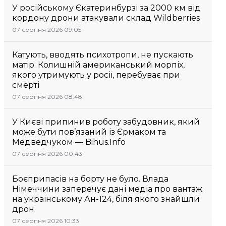
У російському Єкатеринбурзі за 2000 км від
кордону дрони атакували склад Wildberries
07 серпня 2026 09:05
Катують, вводять психотропи, не пускають
матір. Колишній американський морпіх,
якого утримують у росії, перебуває при
смерті
07 серпня 2026 08:48
У Києві припинив роботу забудовник, який
може бути пов’язаний із Єрмаком та
Медведчуком — Bihus.Info
07 серпня 2026 00:43
Боєприпасів на борту не було. Влада
Німеччини заперечує дані медіа про вантаж
на українському Ан-124, біля якого знайшли
дрон
07 серпня 2026 10:33