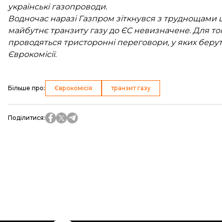
українські газопроводи.
Водночас наразі Газпром зіткнувся з труднощами щ
майбутнє транзиту газу до ЄС невизначене. Для то
проводяться тристоронні переговори, у яких беруть
Єврокомісії.
Більше про
:
Єврокомісія
транзит газу
Поділитися
: