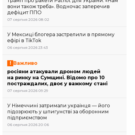
Трамп про ракети Patriot для України: «Нам
вони також треба». Водночас заперечив
дефіцит ППО
07 серпня 2026 08:02
У Мексиці блогера застрелили в прямому
ефірі в TikTok
06 серпня 2026 23:43
Важливо
росіяни атакували дроном людей
на ринку на Сумщині. Відомо про 10
постраждалих, двоє у важкому стані
07 серпня 2026 09:29
У Німеччині затримали українця — його
підозрюють у шпигунстві за оборонним
підприємством
06 серпня 2026 20:06