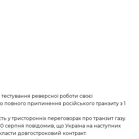
а тестування
реверсної роботи
своєї
до повного припинення російського транзиту з 1
сть
у тристоронніх переговорах про транзит газу.
30 серпня повідомив, що Україна на наступних
класти довгостроковий контракт
.