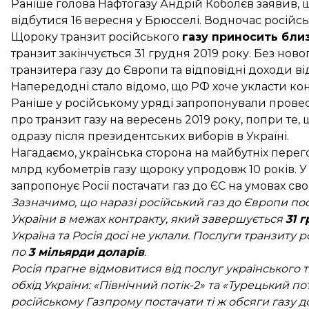
Раніше голова Нафтогазу Андрій Коболєв заявив, 
відбутися
16 вересня у Брюсселі
. Водночас російсь
Щороку транзит російського
газу приносить близ
транзит закінчується 31 грудня 2019 року. Без ново
транзитера газу до Європи та відповідні доходи ві
Напередодні стало відомо, що РФ хоче укласти кон
Раніше у російському уряді запропонували прове
про транзит газу
на вересень 2019 року
, попри те,
одразу після президентських виборів в Україні.
Нагадаємо, українська сторона на майбутніх пере
млрд кубометрів газу
щороку упродовж 10 років. У
запропонує Росії постачати газ до ЄС
на умовах св
Зазначимо, що наразі російський газ до Європи по
України в межах контракту, який завершується
31 
Україна та Росія досі не уклали. Послуги транзиту 
по
3 мільярди доларів
.
Росія прагне відмовитися від послуг українського 
обхід України: «Північний потік-2» та «Турецький по
російському Газпрому постачати ті ж обсяги газу 