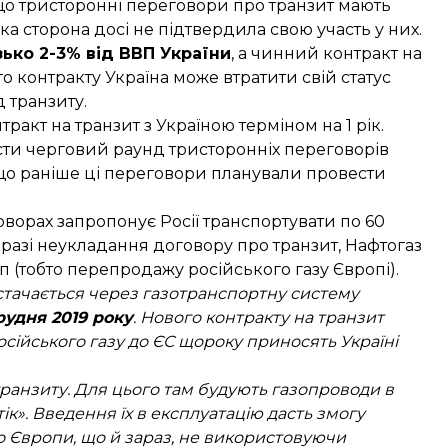
що тристоронні переговори про транзит мають
ка сторона досі не підтвердила свою участь у них.
ько 2-3% від ВВП України
, а чинний контракт на
го контракту Україна може втратити свій статус
д транзиту.
тракт на транзит з Україною
терміном на 1 рік
.
сти черговий раунд тристоронніх переговорів
 що раніше ці переговори планували провести
говорах
запропонує Росії транспортувати по 60
 разі неукладання договору про транзит, Нафтогаз
оп
(тобто перепродажу російського газу Європі).
стачається через газотранспортну систему
грудня 2019 року
. Нового контракту на транзит
російського газу до ЄС щороку приносять Україні
транзиту. Для цього там будують газопроводи в
тік». Введення їх в експлуатацію дасть змогу
до Європи, що й зараз, не використовуючи