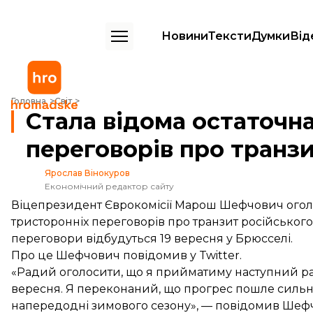
Новини
Тексти
Думки
Від
Стала відома остаточна дата тристоронніх переговорів про транзит
Головна
Світ
Стала відома остаточн
переговорів про транзи
Ярослав Вінокуров
Економічний редактор сайту
Віцепрезидент Єврокомісії Марош Шефчович оголо
тристоронніх переговорів про транзит російського 
переговори відбудуться 19 вересня у Брюсселі.
Про це Шефчович
повідомив
у Twitter.
«Радий оголосити, що я прийматиму наступний рау
вересня. Я переконаний, що прогрес пошле сильн
напередодні зимового сезону», — повідомив Шеф