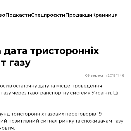
ео
Подкасти
Спецпроєкти
Продакшн
Крамниця
 газу
а дата тристоронніх
т газу
09 вересня 2019 11:46
сив остаточну дату та місце проведення
газу через газотранспортну систему України. Ці
нд тристоронніх газових переговорів 19
ий позитивний сигнал ринку та споживачам газу
чович.