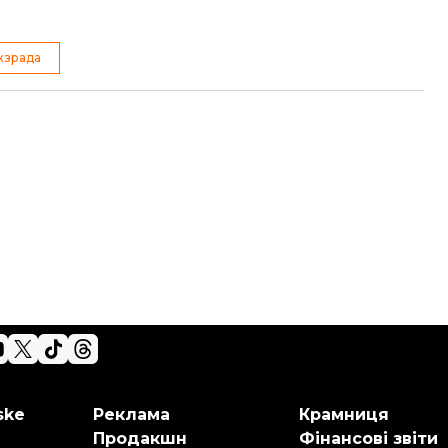
жзрада
ske
Реклама
Крамниця
Продакшн
Фінансові звіти