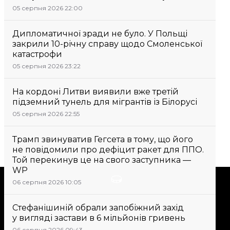
05 серпня 2026 22:00
Дипломатичної зради не було. У Польщі
закрили 10-річну справу щодо Смоленської
катастрофи
05 серпня 2026 23:22
На кордоні Литви виявили вже третій
підземний тунель для мігрантів із Білорусі
05 серпня 2026 22:55
Трамп звинуватив Гегсета в тому, що його
не повідомили про дефіцит ракет для ППО.
Той перекинув це на свого заступника —
WP
Підтримати
06 серпня 2026 10:05
Стефанішиній обрали запобіжний захід
Підтримай hromadske.
у вигляді застави в 6 мільйонів гривень
Ми працюємо для тебе та
06 серпня 2026 09:43