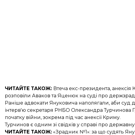
ЧИТАЙТЕ ТАКОЖ:
Втеча екс-президента, анексія 
розповіли
Аваков та Яценюк на суді про держзра
Раніше адвокати Януковича наполягали, аби
суд 
інтерв'ю
секретаря РНБО Олександра Турчинова Гро
початку війни, зокрема під час анексії Криму.
Турчинов є одним зі свідків у справі про державн
ЧИТАЙТЕ ТАКОЖ:
«Зрадник №1»:
за що судять Ян