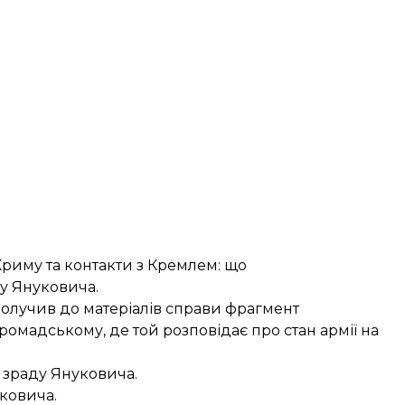
Криму та контакти з Кремлем: що
ду Януковича
.
долучив до матеріалів справи фрагмент
мадському, де той розповідає про стан армії на
у зраду Януковича.
уковича
.