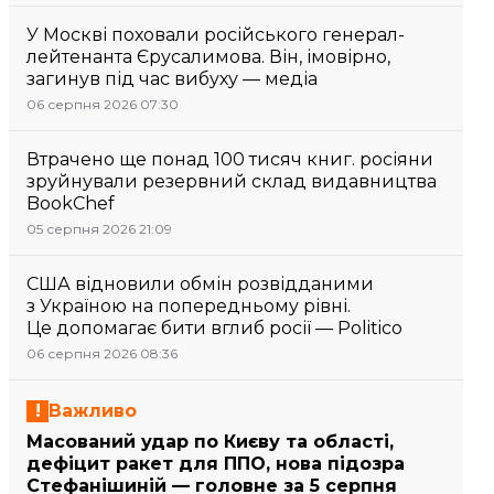
У Москві поховали російського генерал-
лейтенанта Єрусалимова. Він, імовірно,
загинув під час вибуху — медіа
06 серпня 2026 07:30
Втрачено ще понад 100 тисяч книг. росіяни
зруйнували резервний склад видавництва
BookChef
05 серпня 2026 21:09
США відновили обмін розвідданими
з Україною на попередньому рівні.
Це допомагає бити вглиб росії — Politico
06 серпня 2026 08:36
Важливо
Масований удар по Києву та області,
дефіцит ракет для ППО, нова підозра
Стефанішиній — головне за 5 серпня