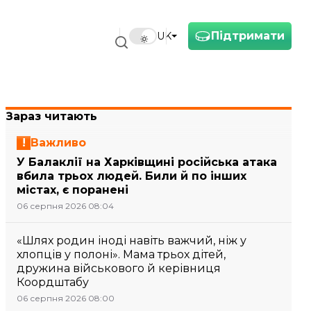
Підтримати
UK
Зараз читають
Важливо
У Балаклії на Харківщині російська атака
вбила трьох людей. Били й по інших
містах, є поранені
06 серпня 2026 08:04
«Шлях родин іноді навіть важчий, ніж у
хлопців у полоні». Мама трьох дітей,
дружина військового й керівниця
Коордштабу
06 серпня 2026 08:00