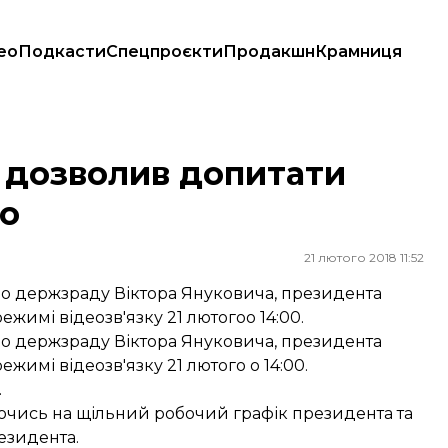
ео
Подкасти
Спецпроєкти
Продакшн
Крамниця
о
а дозволив допитати
о
21 лютого 2018 11:52
ро держзраду Віктора Януковича, президента
имі відеозв'язку 21 лютогоо 14:00.
ро держзраду Віктора Януковича, президента
имі відеозв'язку 21 лютого о 14:00.
.
ючись на щільний робочий графік президента та
езидента.