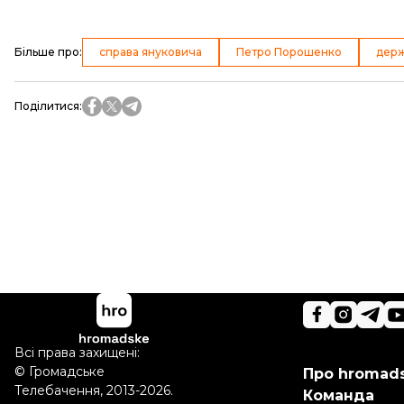
Більше про
:
справа януковича
Петро Порошенко
дер
Поділитися
:
Всі права захищені:
©
Громадське
Про hromad
Телебачення
,
2013-2026.
Команда