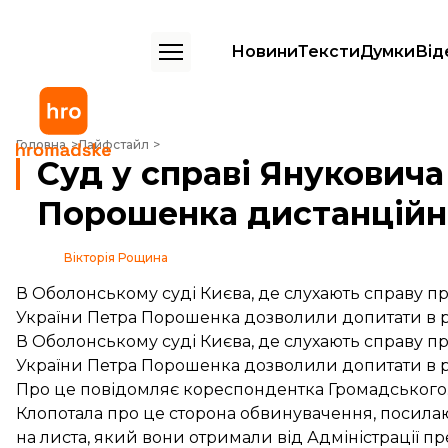
Новини
Тексти
Думки
Від
Суд у справі Януковича дозволив допитати Порошенка дистанційн
Головна
Лайфстайл
Суд у справі Янукович
Порошенка дистанційн
Вікторія Рощина
В Оболонському суді Києва, де слухають справу п
України Петра Порошенка дозволили допитати в реж
В Оболонському суді Києва, де слухають справу п
України Петра Порошенка дозволили допитати в реж
Про це повідомляє кореспондентка Громадського
Клопотала про це сторона обвинувачення
, посила
на листа, який вони отримали від Адміністрації пр