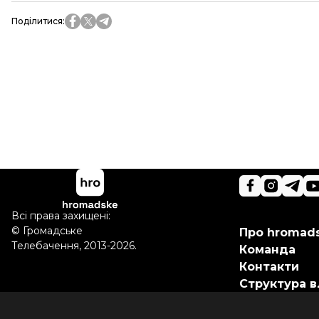
Поділитися
:
Всі права захищені:
©
Громадське
Про hromad
Телебачення
,
2013-2026.
Команда
Контакти
Структура в