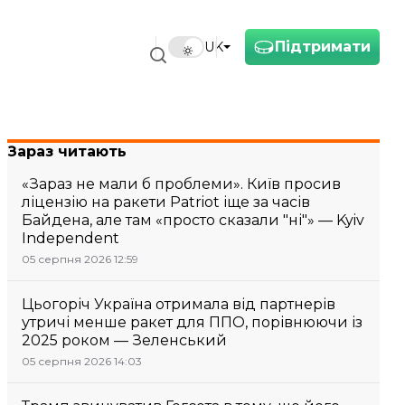
Підтримати
UK
Зараз читають
«Зараз не мали б проблеми». Київ просив
ліцензію на ракети Patriot іще за часів
Байдена, але там «просто сказали "ні"» — Kyiv
Independent
05 серпня 2026 12:59
Цьогоріч Україна отримала від партнерів
утричі менше ракет для ППО, порівнюючи із
2025 роком — Зеленський
05 серпня 2026 14:03