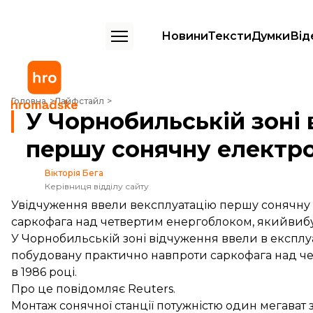
Новини
Тексти
Думки
Від
У Чорнобильській зоні ввели в експлуатацію першу сонячну елект
Головна
Лайфстайл
У Чорнобильській зоні 
першу сонячну електр
Вікторія Бега
Керівниця відділу сайту
Увідчуження ввели вексплуатацію першу сонячну 
саркофага над четвертим енергоблоком, якийвибу
У Чорнобильській зоні відчуження ввели в експлу
побудовану практично навпроти саркофага над ч
в 1986 році.
Про це
повідомляє
Reuters.
Монтаж сонячної станції потужністю один мегават 