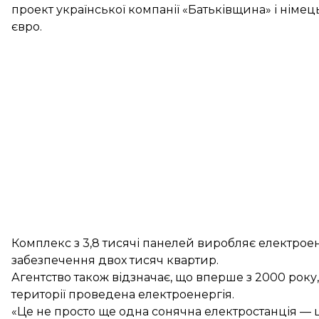
проект української компанії «Батьківщина» і німец
євро.
Комплекс з 3,8 тисячі панелей виробляє електроен
забезпечення двох тисяч квартир.
Агентство також відзначає, що вперше з 2000 року,
території проведена електроенергія.
«Це не просто ще одна сонячна електростанція — це