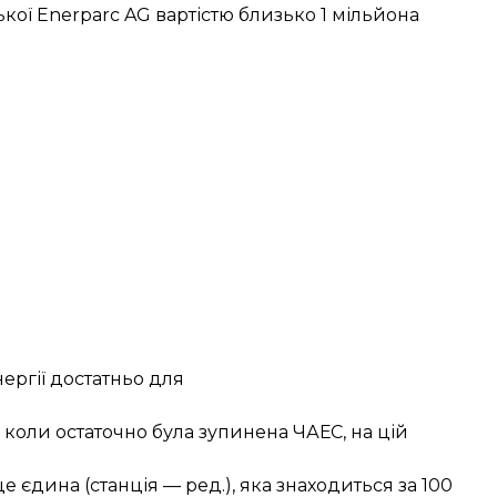
ької Enerparc AG вартістю близько 1 мільйона
ергії достатньо для
 коли остаточно була зупинена ЧАЕС, на цій
 єдина (станція — ред.), яка знаходиться за 100