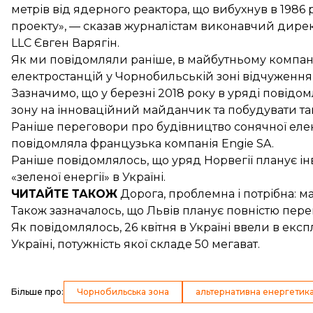
метрів від ядерного реактора, що вибухнув в 1986
проекту», — сказав журналістам виконавчий дирек
LLC Євген Варягін.
Як ми повідомляли раніше, в майбутньому компан
електростанцій у Чорнобильській зоні відчуження з
Зазначимо, що у березні 2018 року в уряді повід
зону на інноваційний майданчик
та побудувати та
Раніше переговори про будівництво сонячної елект
повідомляла
французька компанія Engie SA
.
Раніше повідомлялось, що уряд Норвегії планує і
«зеленої енергії» в Україні.
ЧИТАЙТЕ ТАКОЖ
Дорога, проблемна і потрібна: 
Також зазначалось, що Львів планує повністю
пере
Як повідомлялось, 26 квітня в Україні ввели в екс
Україні, потужність якої складе 50 мегават.
Більше про
:
Чорнобильська зона
альтернативна енергетик