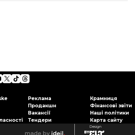
ske
Реклама
Крамниця
Продакшн
Фінансові звіти
Вакансії
Наші політики
ласності
Тендери
Карта сайту
Design
elt
ideil