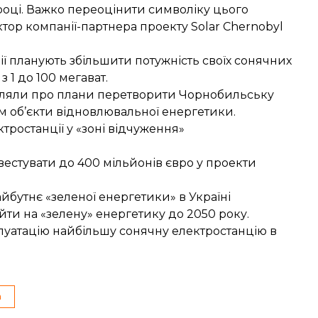
 році. Важко переоцінити символіку цього
тор компанії-партнера проекту Solar Chernobyl
ії
планують збільшити потужність
своїх сонячних
 1 до 100 мегават.
омляли про плани перетворити
Чорнобильську
м об’єкти відновлювальної енергетики.
ростанції у «зоні відчуження»
нвестувати до
400 мільйонів євро
у проекти
майбутнє
«зеленої енергетики» в Україні
йти на «зелену» енергетику
до 2050 року.
плуатацію
найбільшу сонячну електростанцію
в
а