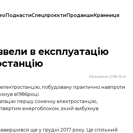
ео
Подкасти
Спецпроєкти
Продакшн
Крамниця
ростанцію
ввели в експлуатацію
останцію
06 жовтня 2018 13:41
електростанцію, побудовану практично навпроти
хнув в1986році.
атацію першу сонячну електростанцію,
етвертим енергоблоком, який вибухнув
завершився ще у грудні 2017 року. Це спільний