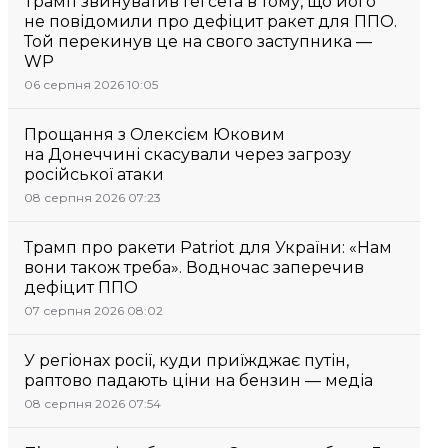
Трамп звинуватив Гегсета в тому, що його
не повідомили про дефіцит ракет для ППО.
Той перекинув це на свого заступника —
WP
06 серпня 2026 10:05
Прощання з Олексієм Юковим
на Донеччині скасували через загрозу
російської атаки
08 серпня 2026 07:23
Трамп про ракети Patriot для України: «Нам
вони також треба». Водночас заперечив
дефіцит ППО
07 серпня 2026 08:02
У регіонах росії, куди приїжджає путін,
раптово падають ціни на бензин — медіа
08 серпня 2026 07:54