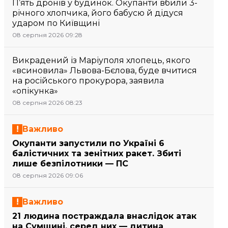
П’ять дронів у будинок. Окупанти вбили 3-
річного хлопчика, його бабусю й дідуся
ударом по Київщині
08 серпня 2026 09:28
Викрадений із Маріуполя хлопець, якого
«всиновила» Львова-Бєлова, буде вчитися
на російського прокурора, заявила
«опікунка»
08 серпня 2026 08:23
Важливо
Окупанти запустили по Україні 6
балістичних та зенітних ракет. Збиті
лише безпілотники — ПС
08 серпня 2026 09:06
Важливо
21 людина постраждала внаслідок атак
на Сумщині, серед них — дитина