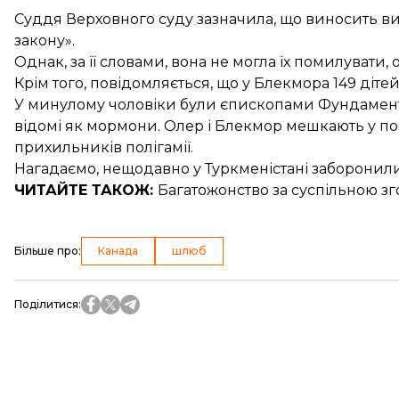
Суддя Верховного суду зазначила, що виносить ви
закону».
Однак, за її словами, вона не могла їх помилувати
Крім того, повідомляється, що у Блекмора 149 дітей
У минулому чоловіки були єпископами Фундаментал
відомі як мормони. Олер і Блекмор мешкають у посел
прихильників полігамії.
Нагадаємо, нещодавно у Туркменістані
заборонили
ЧИТАЙТЕ ТАКОЖ:
Багатожонство за суспільною з
Більше про
:
Канада
шлюб
Поділитися
: