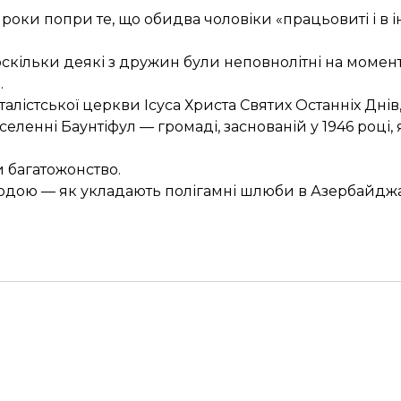
роки попри те, що обидва чоловіки «працьовиті і в
, оскільки деякі з дружин були неповнолітні на моме
.
істської церкви Ісуса Христа Святих Останніх Днів
енні Баунтіфул — громаді, заснованій у 1946 році, як
 багатожонство
.
годою
— як укладають полігамні шлюби в Азербайдж