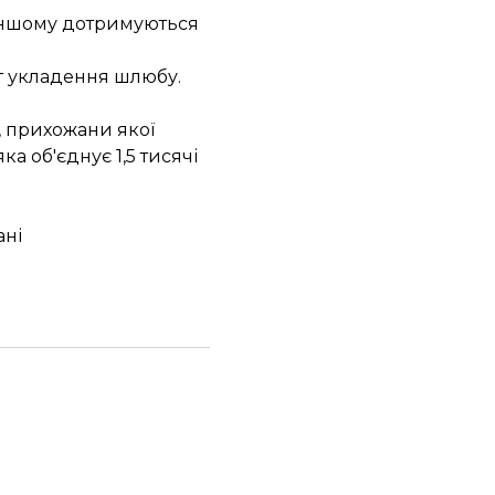
 іншому дотримуються
нт укладення шлюбу.
, прихожани якої
а об'єднує 1,5 тисячі
ані