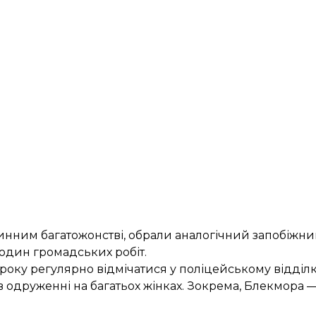
нним багатожонстві, обрали аналогічний запобіжний
годин громадських робіт.
 року регулярно відмічатися у поліцейському відділк
в одруженні на багатьох жінках. Зокрема, Блекмора —