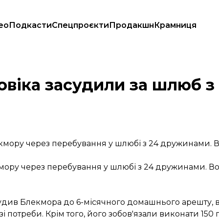
ео
Подкасти
Спецпроєкти
Продакшн
Крамниця
ловіка засудили за шлюб з
екмору через перебування у шлюбі з 24 дружинами. 
кмору через перебування у шлюбі з 24 дружинами. В
удив Блекмора до 6-місячного домашнього арешту, в
азі потреби. Крім того, його зобов'язали виконати 15