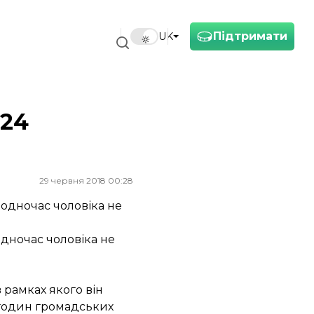
Підтримати
UK
 24
29 червня 2018 00:28
Водночас чоловіка не
одночас чоловіка не
 рамках якого він
0 годин громадських