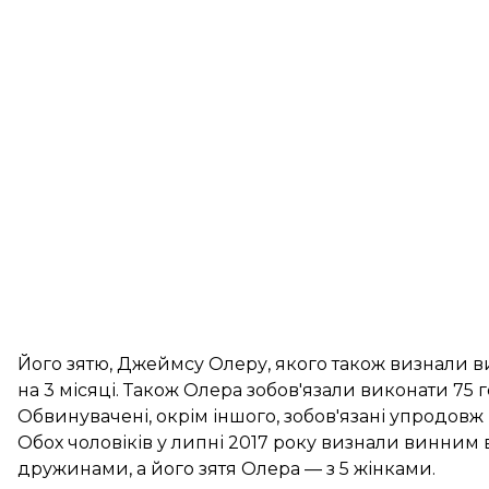
Його зятю, Джеймсу Олеру, якого також визнали ви
на 3 місяці. Також Олера зобов'язали виконати 75 
Обвинувачені, окрім іншого, зобов'язані упродовж
Обох чоловіків у липні 2017 року визнали винним 
дружинами, а його зятя Олера — з 5 жінками.