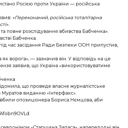
истано Росією
проти України — російська
явив
:
«Переконаний, російська тоталітарна
ті».
 та повне
розслідування вбивства Бабченка
».
встві Бабченка.
 під час засідання Ради Безпеки ООН
припустив,
 ворога», — зазначив він. У відповідь на це
ензя заявив, що Україна «використовуватиме
бченка
відомила, що проведе власне журналістське
Муратов виданню «Інтерфакс».
е вбили опозиціонера
Бориса Нємцова
, аби
m/Afobn9OVLd
д псевдонімом «Старшина Запаса», напередодні він