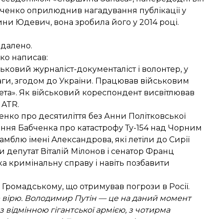
бченко оприлюднив нагадування публікації у
ини Юдевич, вона зробила його у 2014 році.
идалено.
нко
написав
:
ковий журналіст-документаліст і волонтер, у
раги, згодом до України. Працював військовим
ета». Як військовий кореспондент висвітлював
 ATR.
енко про десятиліття без Анни
Політковської
ання Бабченка про
катастрофу Ту-154
над Чорним
мблю імені Александрова, які летіли до Сирії
 депутат Віталій Мілонов і сенатор Франц
а кримінальну справу і навіть позбавити
 Громадському, що отримував погрози в Росії.
не вірю. Володимир Путін — це на даний момент
 з відмінною гігантської армією, з чотирма