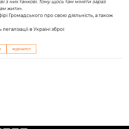
дві з них танкові. Тому щось там міняти зараз
там жити».
рі Громадського про свою діяльність, а також
легалізації в Україні зброї:
о
журналіст