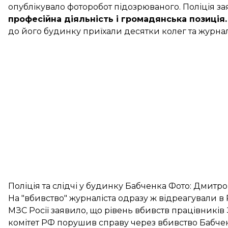
опублікувало
фоторобот підозрюваного. Поліція за
професійна діяльність і громадянська позиція
до його будинку приїхали десятки колег та журналі
Поліція та слідчі у будинку Бабченка Фото: Дмит
На "вбивство" журналіста одразу ж відреагували в 
МЗС Росії
заявило
, що рівень вбивств працівників 
комітет РФ
порушив справу
через вбивство Бабче