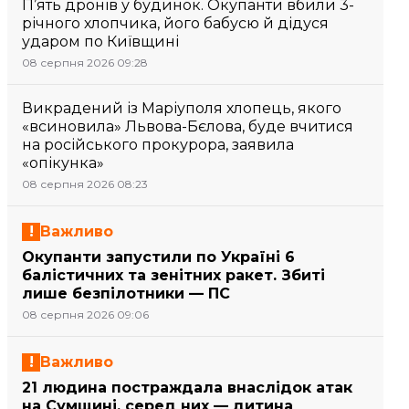
П’ять дронів у будинок. Окупанти вбили 3-
річного хлопчика, його бабусю й дідуся
ударом по Київщині
08 серпня 2026 09:28
Викрадений із Маріуполя хлопець, якого
«всиновила» Львова-Бєлова, буде вчитися
на російського прокурора, заявила
«опікунка»
08 серпня 2026 08:23
Важливо
Окупанти запустили по Україні 6
балістичних та зенітних ракет. Збиті
лише безпілотники — ПС
08 серпня 2026 09:06
Важливо
21 людина постраждала внаслідок атак
на Сумщині, серед них — дитина