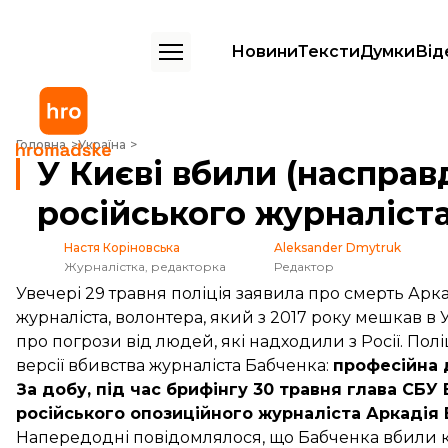
Новини
Тексти
Думки
Від
У Києві вбили (насправді ні) опозиційного російського журналіста 
Головна
Україна
У Києві вбили (насправд
російського журналіст
Настя Коріновська
Aleksander Dmytruk
Журналістка, редакторка
Редактор
Увечері 29 травня поліція заявила про
смерть Арка
журналіста, волонтера, який з 2017 року мешкав в
про погрози від людей, які надходили з Росії. Пол
версії
вбивства журналіста Бабченка:
професійна 
За добу, під час брифінгу 30 травня глава СБУ
російського опозиційного журналіста Аркадія
Напередодні повідомлялося, що Бабченка вбили к