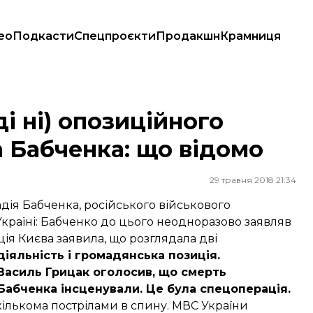
ео
Подкасти
Спецпроєкти
Продакшн
Крамниця
Бабченка: що відомо
і ні) опозиційного
а Бабченка: що відомо
29 травня 2018 21:34
дія Бабченка
, російського військового
 Україні: Бабченко до цього неодноразово заявляв
іція Києва заявила, що
розглядала дві
діяльність і громадянська позиція.
 Василь Грицак оголосив, що смерть
 Бабченка інсценували.
Це була спецоперація
.
ількома пострілами в спину. МВС України