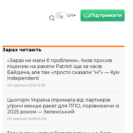
Підтримати
UK
Зараз читають
«Зараз не мали б проблеми». Київ просив
ліцензію на ракети Patriot іще за часів
Байдена, але там «просто сказали "ні"» — Kyiv
Independent
05 серпня 2026 12:59
Цьогоріч Україна отримала від партнерів
утричі менше ракет для ППО, порівнюючи із
2025 роком — Зеленський
05 серпня 2026 14:03