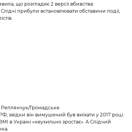
явила, що розгладяє
2 версії вбивства
:
.
Слідчі прибули встановлювати обставини події,
стів.
ро Реплянчук/Громадське
РФ, звідки він вимушений був виїхати у 2017 році:
ЗМІ в Україні «неухильно зростає». А Слідчий
нка.