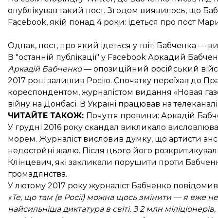
опублікував такий пост. Згодом виявилось, що Ба
Facebook, якій понад 4 роки: ідеться про пост Мар
Однак, пост, про який ідеться у твіті Бабченка — в
В "останній публікації" у Facebook Аркадий Бабче
Аркадій Бабченко
— опозиційний російський війсь
2017 році
залишив Росію
. Спочатку переїхав до П
кореспондентом, журналістом видання «Новая газ
війну на Донбасі. В Україні працював на телеканалі
ЧИТАЙТЕ ТАКОЖ:
Почуття провини: Аркадій
Бабч
У грудні 2016 року скандал викликало висловлюв
морем. Журналіст висловив думку, що артисти анса
недостойні жалю. Після цього його розкритикували
Клінцевич, які закликали порушити проти Бабченк
громадянства.
У лютому 2017 року журналіст Бабченко повідомив
«Те, що там (в Росії) можна щось змінити — я вже 
найсильніша диктатура в світі. З 2 млн міліціонерів,