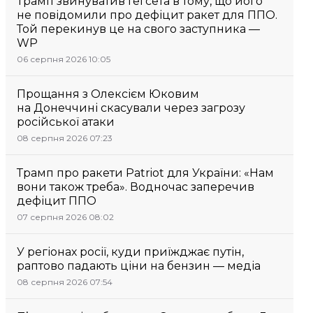
Трамп звинуватив Гегсета в тому, що його
не повідомили про дефіцит ракет для ППО.
Той перекинув це на свого заступника —
WP
06 серпня 2026 10:05
Прощання з Олексієм Юковим
на Донеччині скасували через загрозу
російської атаки
08 серпня 2026 07:23
Трамп про ракети Patriot для України: «Нам
вони також треба». Водночас заперечив
дефіцит ППО
07 серпня 2026 08:02
У регіонах росії, куди приїжджає путін,
раптово падають ціни на бензин — медіа
08 серпня 2026 07:54