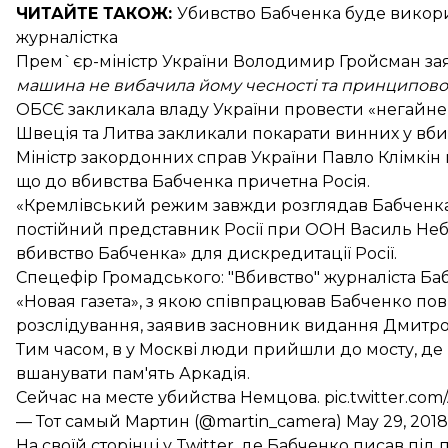
ЧИТАЙТЕ ТАКОЖ:
Убивство Бабченка буде викор
журналістка
Прем`єр-міністр України Володимир Гройсман
за
машина не вибачила йому чесності та принциповос
ОБСЄ закликала владу України провести «негайне
Швеція та Литва закликали покарати винних
у вби
Міністр закордонних справ України Павло Клімкін
що до вбивства Бабченка причетна Росія
.
«Кремлівський режим завжди розглядав Бабченка як
постійний представник Росії при ООН Василь Неб
вбивство Бабченка» для дискредитації Росії.
Спецефір Громадського: "Вбивство" журналіста Ба
«Новая газета», з якою співпрацював Бабченко по
розслідування,
заявив
засновник видання Дмитро 
Тим часом, в у Москві люди прийшли до мосту, д
вшанувати пам'ять Аркадія.
Сейчас на месте убийства Немцова.
pic.twitter.co
— Тот самый Мартин (@martin_camera)
May 29, 2018
На своїй сторінці у Twitter, де Бабченко писав пі