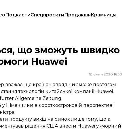
ео
Подкасти
Спецпроєкти
Продакшн
Крамниця
допомоги Huawei
ься, що зможуть швидко
омоги Huawei
18 січня 2020 16:50
ер вважає, що країна навряд чи зможе протягом
тання технологій китайської компанії Huawei.
urter Allgemeine Zeitung.
 у Німеччини в короткостроковій перспективі
ністра.
ати продукту вихід на ринок лише тому, що є
окоментував рішення США
внести Huawei у «чорний