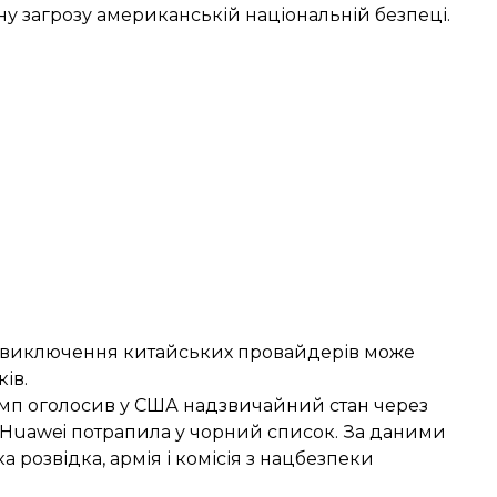
ну загрозу американській національній безпеці.
и, виключення китайських провайдерів може
ів.
амп оголосив у США надзвичайний стан через
Huawei потрапила у чорний список
. За даними
а розвідка, армія і комісія з нацбезпеки