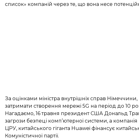
список» компаній
через те, що вона несе потенцій
За оцінками міністра внутрішніх справ Німеччин
затримати створення мережі 5G на період до 10 рок
Нагадаємо, 16 травня президент США Дональд Тр
загрози безпеці комп’ютерної системи, а компанія
ЦРУ, китайського гіганта Huawei фінансує китайськ
Комуністичної партії.