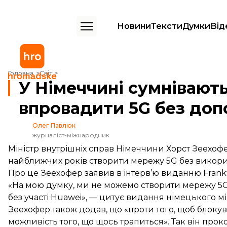
Новини
Тексти
Думки
Від
У Німеччині сумніваються, що зможуть швидко впровадити 5G без 
Головна
Світ
У Німеччині сумнівают
впровадити 5G без доп
Олег Павлюк
журналіст-міжнародник
Міністр внутрішніх справ Німеччини Хорст Зеехоф
найближчих років створити мережу 5G без викорис
Про це Зеехофер
заявив
в інтерв’ю виданню Frankf
«На мою думку, ми не можемо створити мережу 5G
без участі Huawei», — цитує видання німецького мі
Зеехофер також додав, що «проти того, щоб блокув
можливість того, що щось трапиться». Так він пр