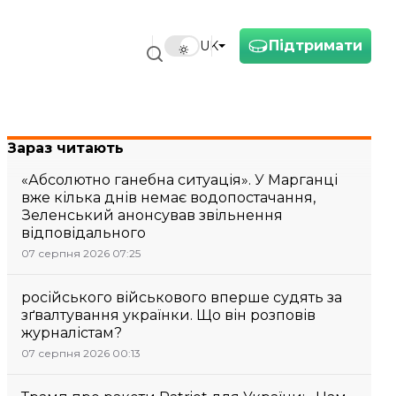
Підтримати
UK
Зараз читають
«Абсолютно ганебна ситуація». У Марганці
вже кілька днів немає водопостачання,
Зеленський анонсував звільнення
відповідального
07 серпня 2026 07:25
російського військового вперше судять за
зґвалтування українки. Що він розповів
журналістам?
07 серпня 2026 00:13