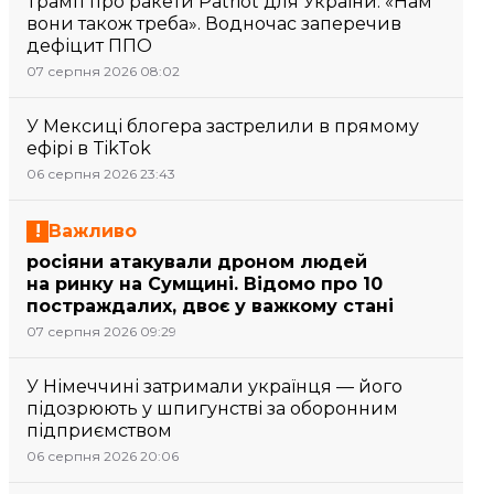
Трамп про ракети Patriot для України: «Нам
вони також треба». Водночас заперечив
дефіцит ППО
07 серпня 2026 08:02
У Мексиці блогера застрелили в прямому
ефірі в TikTok
06 серпня 2026 23:43
Важливо
росіяни атакували дроном людей
на ринку на Сумщині. Відомо про 10
постраждалих, двоє у важкому стані
07 серпня 2026 09:29
У Німеччині затримали українця — його
підозрюють у шпигунстві за оборонним
підприємством
06 серпня 2026 20:06