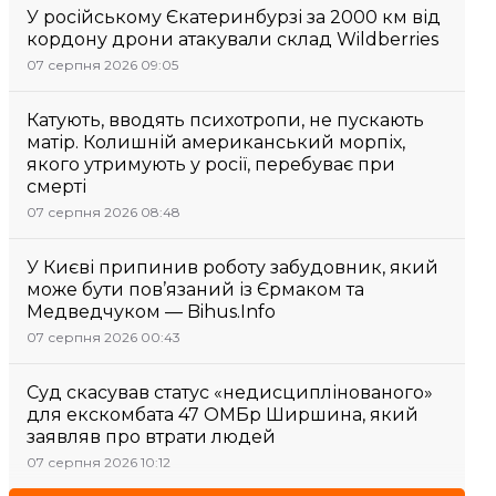
У російському Єкатеринбурзі за 2000 км від
кордону дрони атакували склад Wildberries
07 серпня 2026 09:05
Катують, вводять психотропи, не пускають
матір. Колишній американський морпіх,
якого утримують у росії, перебуває при
смерті
07 серпня 2026 08:48
У Києві припинив роботу забудовник, який
може бути пов’язаний із Єрмаком та
Медведчуком — Bihus.Info
07 серпня 2026 00:43
Суд скасував статус «недисциплінованого»
для екскомбата 47 ОМБр Ширшина, який
заявляв про втрати людей
07 серпня 2026 10:12