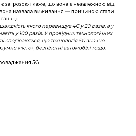
 є загрозою і каже, що вона є незалежною від
вона назвала виживання
— причиною стали
санкції.
швидкість якого перевищує 4G у 20 разів, а у
віть у 100 разів. У провідних технологічних
таї сподіваються, що технологія 5G значно
умне місто», безпілотні автомобілі тощо.
провадження 5G