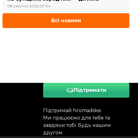
08 серпня 2026 09:04
Всі новини
Підтримати
Підтримай hromadske.
Ми працюємо для тебе та
завдяки тобі. Будь нашим
другом