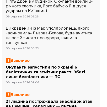
П’ять дронів у будинок. Окупанти вбили 3-
річного хлопчика, його бабусю й дідуся
ударом по Київщині
08 серпня 2026 09:28
Викрадений із Маріуполя хлопець, якого
«всиновила» Львова-Бєлова, буде вчитися
на російського прокурора, заявила
«опікунка»
08 серпня 2026 08:23
Важливо
Окупанти запустили по Україні 6
балістичних та зенітних ракет. Збиті
лише безпілотники — ПС
08 серпня 2026 09:06
Важливо
21 людина постраждала внаслідок атак
на Сумщині, серед них — дитина