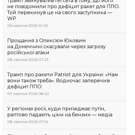
Трамп звинуватив Гегсета в тому, що його
не повідомили про дефіцит ракет для ППО.
Той перекинув це на свого заступника —
WP
06 серпня 2026 10:05
Прощання з Олексієм Юковим
на Донеччині скасували через загрозу
російської атаки
08 серпня 2026 07:23
Трамп про ракети Patriot для України: «Нам
вони також треба». Водночас заперечив
дефіцит ППО
07 серпня 2026 08:02
У регіонах росії, куди приїжджає путін,
раптово падають ціни на бензин — медіа
08 серпня 2026 07:54