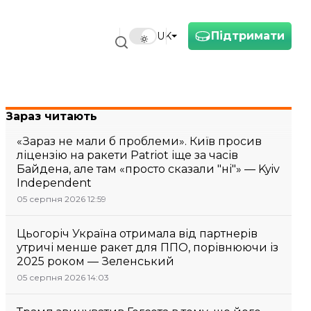
Підтримати
UK
Зараз читають
«Зараз не мали б проблеми». Київ просив
ліцензію на ракети Patriot іще за часів
Байдена, але там «просто сказали "ні"» — Kyiv
Independent
05 серпня 2026 12:59
Цьогоріч Україна отримала від партнерів
утричі менше ракет для ППО, порівнюючи із
2025 роком — Зеленський
05 серпня 2026 14:03