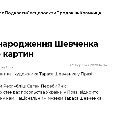
ео
Подкасти
Спецпроєкти
Продакшн
Крамниця
го картин
я народження Шевченка
о картин
09 березня 2020 14:04
радійник
ника і художника Тараса Шевченка у Празі
ій Республіці Євген Перебийніс.
 стендах посольства України у Празі відкрито
ну нам Національним музеєм Тараса Шевченка»,