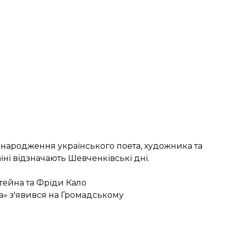
я народження українського поета, художника та
їні відзначають Шевченківські дні.
тейна та Фріди Кало
а» з'явився на Громадському