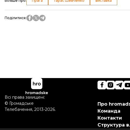
Більше про
:
Прага
Тарас Шевченко
виставка
Поділитися
:
Всі права захищені:
©
Громадське
Про hromad
Телебачення
,
2013-2026.
Команда
Контакти
Структура в