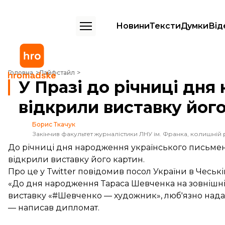
Новини
Тексти
Думки
Від
У Празі до річниці дня народження Шевченка відкрили виставку йо
Головна
Лайфстайл
У Празі до річниці дн
відкрили виставку йог
Борис Ткачук
Закінчив факультет журналістики ЛНУ ім. Франка, колишній 
До річниці дня народження українського письмен
відкрили виставку його картин.
Про це у Twitter повідомив посол України в Чеськ
«До дня народження Тараса Шевченка на зовнішніх
виставку «#Шевченко — художник», люб'язно нада
— написав дипломат.