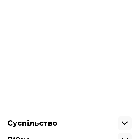
випускаємо щодня о 9:00 та о 18:00.
читайте також
🚑 Коронавірус в Україні та в світі:
головне
Я хвилююся, що в мене коронавірус. Що
робити?
«У мене коронавірус. Або ні?» 一 історія
про підозру, тестування, ізоляцію та
спільний туалет
Більше про
:
ЮНЕСКО
коронавірус
Поділитися
:
Суспільство
Освіта
Кримінал