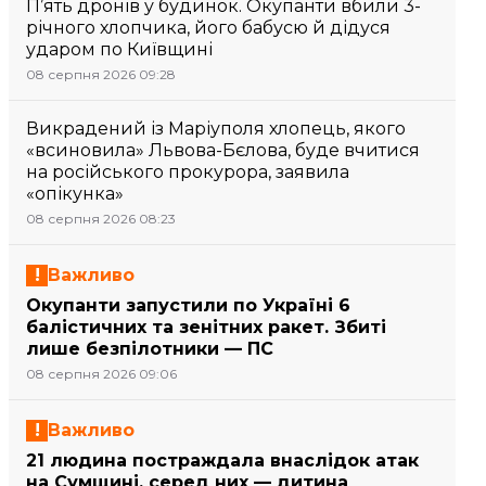
П’ять дронів у будинок. Окупанти вбили 3-
річного хлопчика, його бабусю й дідуся
ударом по Київщині
08 серпня 2026 09:28
Викрадений із Маріуполя хлопець, якого
«всиновила» Львова-Бєлова, буде вчитися
на російського прокурора, заявила
«опікунка»
08 серпня 2026 08:23
Важливо
Окупанти запустили по Україні 6
балістичних та зенітних ракет. Збиті
лише безпілотники — ПС
08 серпня 2026 09:06
Важливо
21 людина постраждала внаслідок атак
на Сумщині, серед них — дитина