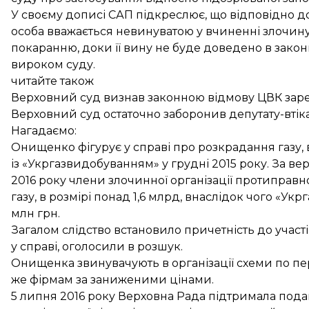
У своєму дописі САП підкреслює, що відповідно до 
особа вважається невинуватою у вчиненні злочину
покаранню, доки її вину не буде доведено в зак
вироком суду.
читайте також
Верховний суд визнав законною відмову ЦВК заре
Верховний суд остаточно заборонив депутату-вті
Нагадаємо:
Онищенко фігурує у справі про розкрадання газу, 
із «Укргазвидобуванням» у грудні 2015 року. За вер
2016 року члени злочинної організації протиправн
газу, в розмірі понад 1,6 млрд, внаслідок чого «Ук
млн грн.
Загалом слідство встановило причетність до участі 
у справі, оголосили в розшук.
Онищенка звинувачують в організації схеми по п
же фірмам за заниженими цінами.
5 липня 2016 року Верховна Рада підтримала под