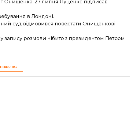
шт Онищенка
. 27 липня Луценко підписав
ребування в Лондоні.
ивний суд відмовився
повертати Онищенкові
у запису розмови нібито з президентом Петром
Онищенка