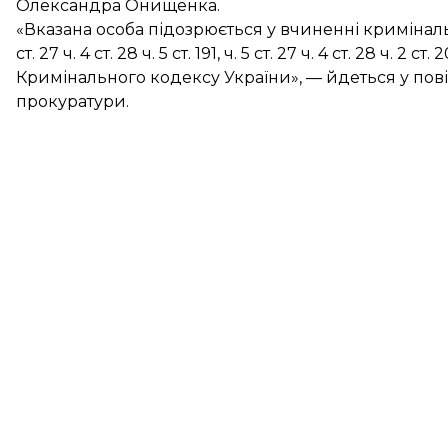
Олександра Онищенка.
«Вказана особа підозрюється у вчиненні кримінальн
ст. 27 ч. 4 ст. 28 ч. 5 ст. 191, ч. 5 ст. 27 ч. 4 ст. 28 ч. 2 ст
Кримінального кодексу України», — йдеться у пов
прокуратури.