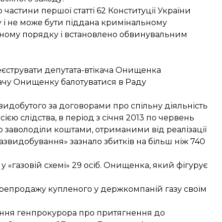
частини першої статті 62 Конституції України
 і не може бути піддана кримінальному
онному порядку і встановлено обвинувальним
єструвати депутата-втікача Онищенка
качу Онищенку балотуватися в Раду
видобутого за договорами про спільну діяльність
сією слідства, в період з січня 2013 по червень
о заволоділи коштами, отриманими від реалізації
ргазвидобування» зазнало збитків на більш ніж 740
у «газовій схемі» 29 осіб. Онищенка, який фігурує
ерепродажу купленого у держкомпаній газу своїм
ання генпрокурора про притягнення до