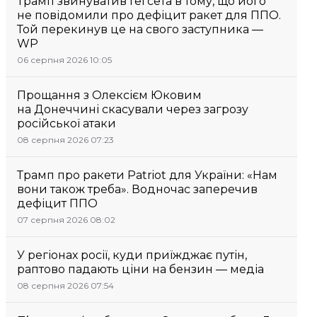
Трамп звинуватив Гегсета в тому, що його
не повідомили про дефіцит ракет для ППО.
Той перекинув це на свого заступника —
WP
06 серпня 2026 10:05
Прощання з Олексієм Юковим
на Донеччині скасували через загрозу
російської атаки
08 серпня 2026 07:23
Трамп про ракети Patriot для України: «Нам
вони також треба». Водночас заперечив
дефіцит ППО
07 серпня 2026 08:02
У регіонах росії, куди приїжджає путін,
раптово падають ціни на бензин — медіа
08 серпня 2026 07:54