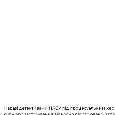
Наразі детективами НАБУ під процесуальним кер
суду про застосування відносно підозрюваної запо