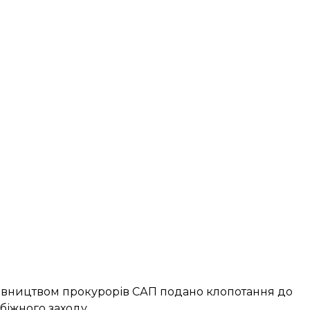
івництвом прокурорів САП подано клопотання до
біжного заходу.