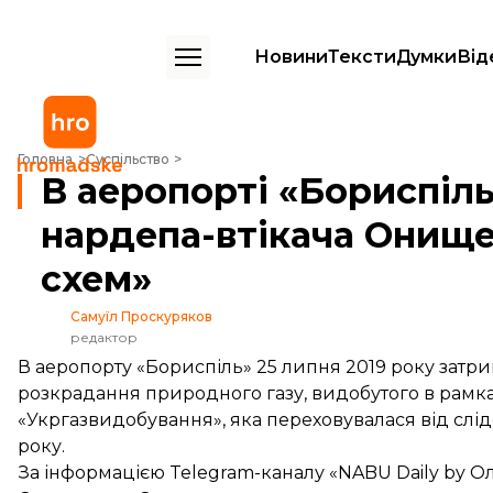
Новини
Тексти
Думки
Від
В аеропорті «Бориспіль» затримали мати нардепа-втікача Онищенка 
Головна
Суспільство
В аеропорті «Бориспіл
нардепа-втікача Онищен
схем»
Самуїл Проскуряков
редактор
В аеропорту «Бориспіль» 25 липня 2019 року затри
розкрадання природного газу, видобутого в рамках
«Укргазвидобування», яка переховувалася від слідс
року.
За
інформацією
Telegram-каналу «NABU Daily by Ол