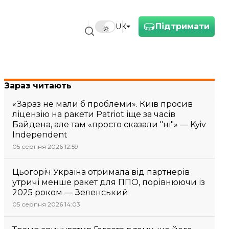
Підтримати
UK
Зараз читають
«Зараз не мали б проблеми». Київ просив
ліцензію на ракети Patriot іще за часів
Байдена, але там «просто сказали "ні"» — Kyiv
Independent
05 серпня 2026 12:59
Цьогоріч Україна отримала від партнерів
утричі менше ракет для ППО, порівнюючи із
2025 роком — Зеленський
05 серпня 2026 14:03