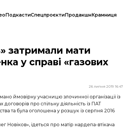
ео
Подкасти
Спецпроєкти
Продакшн
Крамниця
у справі «газових схем»
ь» затримали мати
ка у справі «газових
26 липня 2019 16:47
мано ймовірну учасницю злочинної організації із
 договорів про спільну діяльність із ПАТ
тва та була оголошена у розшук із серпня 2016
ег Новіков», ідеться про матір нардепа-втікача