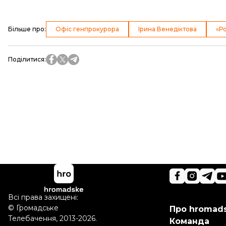
Більше про
:
Офіс генпрокурора
Ірина Венедіктова
«Р
Поділитися
:
Всі права захищені:
©
Громадське
Про hromad
Телебачення
,
2013-2026.
Команда