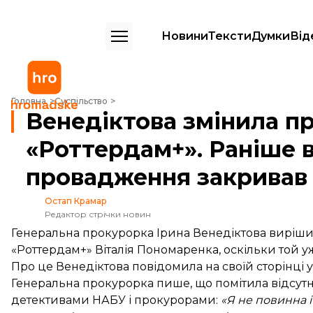
Новини
Тексти
Думки
Від
Венедіктова змінила прокурора у справі «Роттердам+». Раніше він 
Головна
Суспільство
Венедіктова змінила пр
«Роттердам+». Раніше в
провадження закривав
Остап Крамар
Редактор стрічки новин
Генеральна прокурорка Ірина Венедіктова вирішил
«Роттердам+» Віталія Пономаренка, оскільки той 
Про це Венедіктова
повідомила
на своїй сторінці 
Генеральна прокурорка пише, що помітила відсутні
детективами НАБУ і прокурорами:
«Я не повинна і 