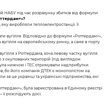
ій НАБУ під час розрахунку збитків від формули
оттердам+»?
 яку виробляли теплоелектростанції. Її
и вугілля. Відповідно до формули «Роттердам+»,
а вугілля на європейському ринку, а саме в порту
угілля з Роттердама, хоча левову частку вугілля
або з окупованих територій (під виглядом
 була нижчою і ТЕС отримували надприбутки.
ов, бо його компанія ДТЕК є монополістом на
ли за це українці та українські підприємства, які
Роттердам+», була зареєстрована в Єдиному реєстрі
її розслідують досі.