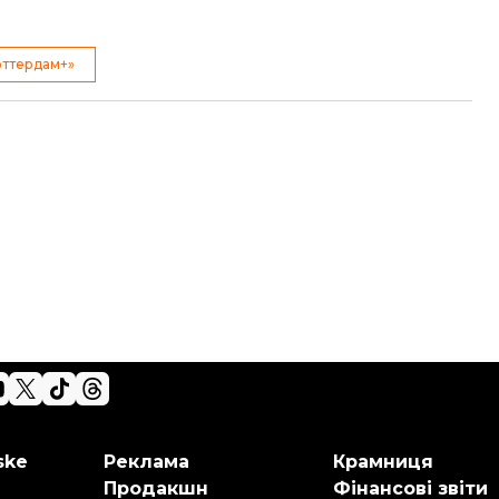
оттердам+»
ske
Реклама
Крамниця
Продакшн
Фінансові звіти