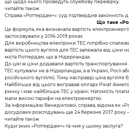
що щодо нього проведуть службову перевірку.
читайте також
Справа «Роттердам+»: суд підтвердив законність д
Що таке «Р
Це формула, яка визначала вартість електроенергії,
застосовували у 2016-2019 роках.
Для виробництва електрики ТЕС потрібно спалюват
вартість цього вугілля для ТЕС залежала від ціни н
міста Роттердам, що в Нідерландах.
До цієї ж ціни додавали вартість транспортування в
ТЕС купували не в Нідерландах, а в Україні, Росії 
російського вугілля). Тому насправді ціна вугілля
Найбільше від цього вигравав олігарх Рінат Ахмет
ринку і має найбільше ТЕС у країні. Натомість плати
мали високі тарифи на електроенергію.
За інформацією Венедіктової, справа, відома як «
досудових розслідувань ще 24 березня 2017 року — 
читайте також
Куди зник «Роттердам+» та чия у цьому заслуга?