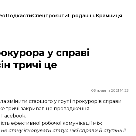
ео
Подкасти
Спецпроєкти
Продакшн
Крамниця
тричі це провадження закривав
окурора у справі
ін тричі це
05 травня 2021 14:23
а змінити старшого у групі прокурорів справи
уже тричі закривав це провадження.
у Facebook.
сть ефективної робочої комунікації між
не стану ігнорувати статус цієї справи й ступінь її