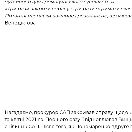
чутливості для громадянського суспільства»
.
«Три рази закрити справу і три рази отримати ска
Питання настільки важливе і резонансне, що місц
Венедіктова.
Нагадаємо, прокурор САП закривав справу щодо 
та
квітні
2021-го. Першого разу її відновлював Вищ
очільник САП. Після того, як Пономаренко вдруге