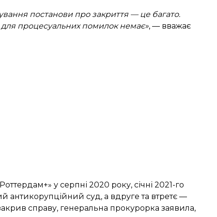
сування постанови про закриття — це багато.
я для процесуальних помилок немає»
, — вважає
«Роттердам+» у
серпні
2020 року,
січні
2021-го
ий антикорупційний суд, а вдруге та втретє —
 закрив справу, генеральна прокурорка
заявила
,