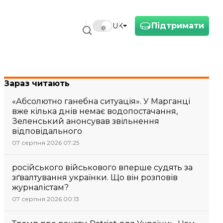
Підтримати
UK
Зараз читають
«Абсолютно ганебна ситуація». У Марганці
вже кілька днів немає водопостачання,
Зеленський анонсував звільнення
відповідального
07 серпня 2026 07:25
російського військового вперше судять за
зґвалтування українки. Що він розповів
журналістам?
07 серпня 2026 00:13