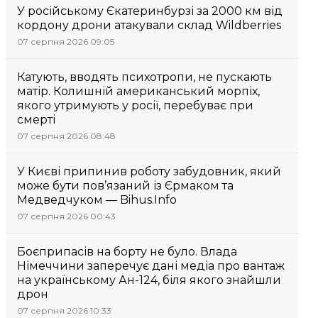
У російському Єкатеринбурзі за 2000 км від
кордону дрони атакували склад Wildberries
07 серпня 2026 09:05
Катують, вводять психотропи, не пускають
матір. Колишній американський морпіх,
якого утримують у росії, перебуває при
смерті
07 серпня 2026 08:48
У Києві припинив роботу забудовник, який
може бути пов’язаний із Єрмаком та
Медведчуком — Bihus.Info
07 серпня 2026 00:43
Боєприпасів на борту не було. Влада
Німеччини заперечує дані медіа про вантаж
на українському Ан-124, біля якого знайшли
дрон
07 серпня 2026 10:33