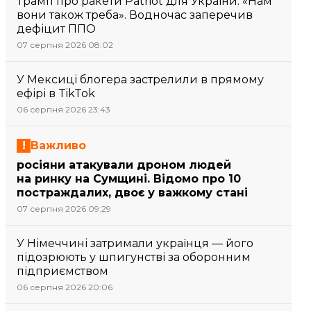
Трамп про ракети Patriot для України: «Нам
вони також треба». Водночас заперечив
дефіцит ППО
07 серпня 2026 08:02
У Мексиці блогера застрелили в прямому
ефірі в TikTok
06 серпня 2026 23:43
Важливо
росіяни атакували дроном людей
на ринку на Сумщині. Відомо про 10
постраждалих, двоє у важкому стані
07 серпня 2026 09:29
У Німеччині затримали українця — його
підозрюють у шпигунстві за оборонним
підприємством
06 серпня 2026 20:06