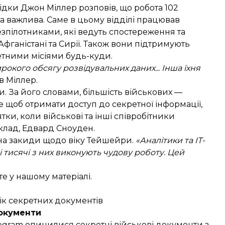
звідки Джон Міллер
розповів
, що робота 102
та важлива. Саме в цьому відділі працював
езпілотниками, які ведуть спостереження та
Афганістані та Сирії. Також вони підтримують
етними місіями будь-куди.
рокого обсягу розвідувальних даних... Інша їхня
 Міллер.
и. За його словами, більшість військових —
е щоб отримати доступ до секретної інформації,
ки, коли військові та інші співробітники
клад,
Едвард Сноуден
.
в на закиди щодо віку Тейшейри.
«Аналітики та ІТ-
і тисячі з них виконують чудову роботу. Цей
те у нашому матеріалі
.
ік секретних документів
документи
Telegram опинилися секретні військові документи з