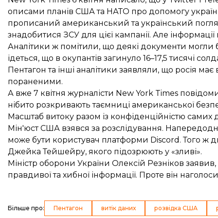
описами планів США та НАТО про допомогу українс
прописаний американський та український погляд
знадобитися ЗСУ для цієї кампанії. Але інформації 
Аналітики ж помітили, що деякі документи могли бу
ідеться, що в окупантів загинуло 16–17,5 тисячі солда
Пентагон та інші аналітики заявляли, що росія має
пораненими.
А вже 7 квітня журналісти New York Times повідо
нібито розкривають таємниці американської безпе
Масштаб витоку разом із конфіденційністю самих 
Мін'юст США взявся за розслідування. Напередодн
може бути користувач платформи Discord
. Того ж
Джейка Тейшейру, якого підозрюють у «зливі».
Міністр оборони України Олексій Резніков
заявив
правдивої та хибної інформації. Проте він наголоси
Більше про
:
Пентагон
витік даних
розвідка США