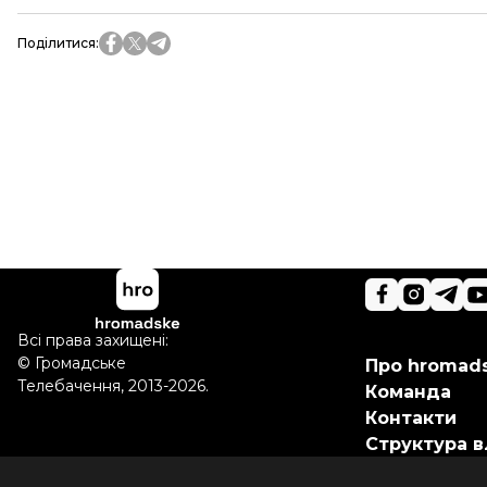
Поділитися
:
Всі права захищені:
©
Громадське
Про hromad
Телебачення
,
2013-2026.
Команда
Контакти
Структура в