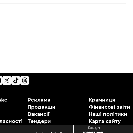
ske
Реклама
Крамниця
Продакшн
Фінансові звіти
Вакансії
Наші політики
ласності
Тендери
Карта сайту
Design