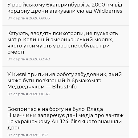
У російському Єкатеринбурзі за 2000 км від
кордону дрони атакували склад Wildberries
07 серпня 2026 09:05
Катують, вводять психотропи, не пускають
матір. Колишній американський морпіх,
якого утримують у росії, перебуває при
смерті
07 серпня 2026 08:48
У Києві припинив роботу забудовник, який
може бути пов’язаний із Єрмаком та
Медведчуком — Bihus.Info
07 серпня 2026 00:43
Боєприпасів на борту не було. Влада
Німеччини заперечує дані медіа про вантаж
на українському Ан-124, біля якого знайшли
дрон
07 серпня 2026 10:33