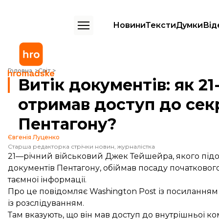
Новини
Тексти
Думки
Від
Витік документів: як 21-річний Джек Тейшейра отримав доступ до 
Головна
Світ
Витік документів: як 2
отримав доступ до сек
Пентагону?
Євгенія Луценко
Старша редакторка стрічки новин, журналістка
21—річний військовий Джек Тейшейра, якого під
документів Пентагону, обіймав посаду початкового 
таємної інформації.
Про це
повідомляє
Washington Post із посилання
із розслідуванням.
Там вказують, що він мав доступ до внутрішньої 