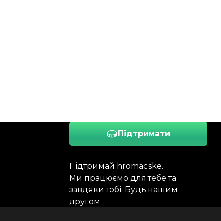
Підтримати
Підтримай hromadske.
Ми працюємо для тебе та
завдяки тобі. Будь нашим
другом