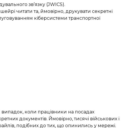
дувального зв’язку (JWICS).
ейрі читати та, ймовірно, друкувати секретні
слуговуванням кіберсистеми транспортної
й випадок, коли працівники на посадах
ретних документів. Ймовірно, тисячі військових і
йлів, подібних до тих, що опинились у мережі.