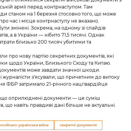
ькій армії перед контрнаступом. Там
и станом на 1 березня стосовно того, що може
про час і місце контрнаступу не вказано.
ти змінені. Зокрема, на одному зі слайдів
тів, а в України — нібито 71,5 тисячі. Однак
 втрати близько 200 тисяч убитими та
мили про
нову партію секретних документів
, які
ки щодо України, Близького Сходу та Китаю.
документів може завдати значної шкоди.
і журналісти з'ясували, що причетним до витоку
 дня ФБР
затримало 21-річного нацгвардійця
, що оприлюднені документи — це суміш
в, що навіть правдиві дані більше не актуальні.
російсько-українська війна
секретні документи