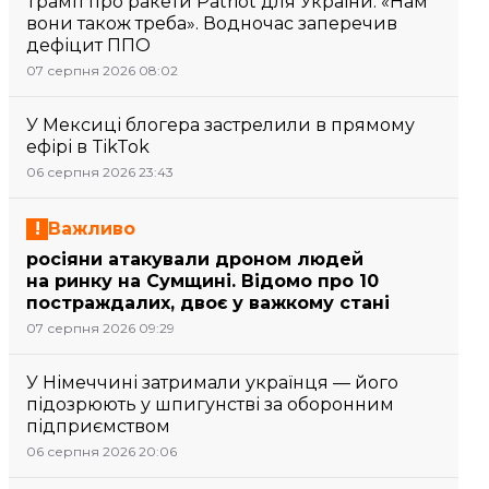
Трамп про ракети Patriot для України: «Нам
вони також треба». Водночас заперечив
дефіцит ППО
07 серпня 2026 08:02
У Мексиці блогера застрелили в прямому
ефірі в TikTok
06 серпня 2026 23:43
Важливо
росіяни атакували дроном людей
на ринку на Сумщині. Відомо про 10
постраждалих, двоє у важкому стані
07 серпня 2026 09:29
У Німеччині затримали українця — його
підозрюють у шпигунстві за оборонним
підприємством
06 серпня 2026 20:06