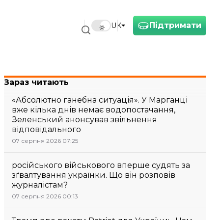
Підтримати
UK
Зараз читають
«Абсолютно ганебна ситуація». У Марганці
вже кілька днів немає водопостачання,
Зеленський анонсував звільнення
відповідального
07 серпня 2026 07:25
російського військового вперше судять за
зґвалтування українки. Що він розповів
журналістам?
07 серпня 2026 00:13