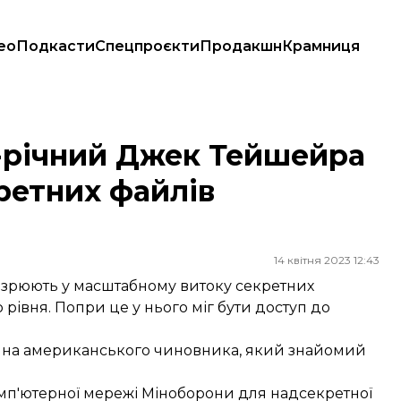
ео
Подкасти
Спецпроєкти
Продакшн
Крамниця
секретних файлів Пентагону?
1-річний Джек Тейшейра
ретних файлів
14 квітня 2023 12:43
озрюють у масштабному витоку секретних
рівня. Попри це у нього міг бути доступ до
м на американського чиновника, який знайомий
комп'ютерної мережі Міноборони для надсекретної