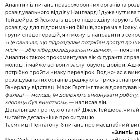
Аналітик із питань правоохоронних органів та ро
розвідувального відділу Нацгвардії дуже чутлива 
Тейшейра. Військові з цього підрозділу керують б
розвідку для підтримання бійців, зокрема в Іраку, 
групи спецоперацій, які можуть направити з секр
«Це означає, що підрозділам потрібен доступ до ши
місія — збір кіберрозвідувальних даних»,
— пояснив
Аналітик також прокоментував вік фігуранта справ
молоді, і майже всі вони заслуговують довіри. Адж
потрібно пройти низку перевірок. Водночас є винят
розвідувальних органів зраджують присязі, напри
Генерал у відставці Марк Гертлінг теж відреагува
фахівці — молодь, їм довіряють виконувати роботу, 
хлопець був винятком»,
— написав він.
Детальніше про те,
хто такий Джек Тейшера, читай
читайте детальніше про ситуацію
Таємниці Пентагону: 6 питань про масштабний вит
«Злиті» 
New York Times 6 квітня
написало
, що у Twitter і 