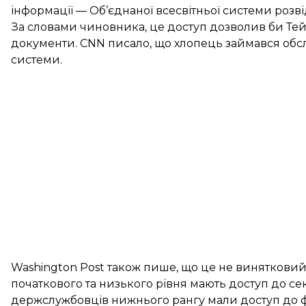
інформації — Об’єднаної всесвітньої системи розві
За словами чиновника, це доступ дозволив би Тейш
документи. CNN
писало
, що хлопець займався об
системи.
Washington Post також
пише
, що це не виняткови
початкового та низького рівня мають доступ до сек
держслужбовців нижнього рангу мали доступ до фа