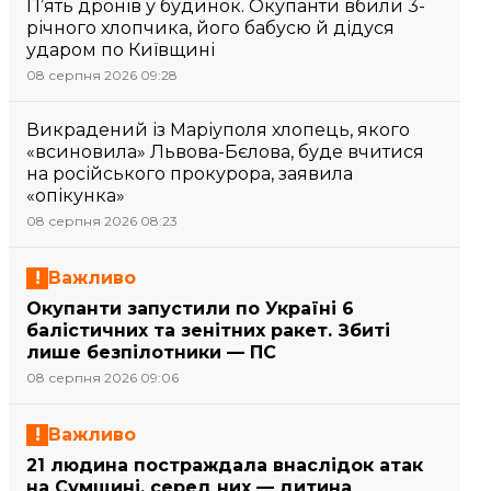
П’ять дронів у будинок. Окупанти вбили 3-
річного хлопчика, його бабусю й дідуся
ударом по Київщині
08 серпня 2026 09:28
Викрадений із Маріуполя хлопець, якого
«всиновила» Львова-Бєлова, буде вчитися
на російського прокурора, заявила
«опікунка»
08 серпня 2026 08:23
Важливо
Окупанти запустили по Україні 6
балістичних та зенітних ракет. Збиті
лише безпілотники — ПС
08 серпня 2026 09:06
Важливо
21 людина постраждала внаслідок атак
на Сумщині, серед них — дитина