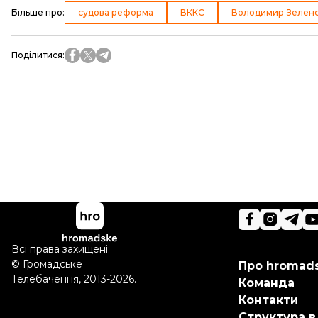
Більше про
:
судова реформа
ВККС
Володимир Зелен
Поділитися
:
Всі права захищені:
©
Громадське
Про hromad
Телебачення
,
2013-2026.
Команда
Контакти
Структура в