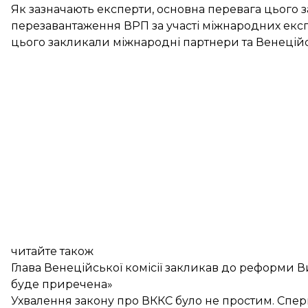
Як зазначають експерти, основна перевага цього за
перезавантаження ВРП за участі міжнародних експ
цього
закликали
міжнародні партнери та Венеційс
читайте також
Глава Венеційської комісії закликав до реформи 
буде приречена»
Ухвалення закону про ВККС було не простим. Спе