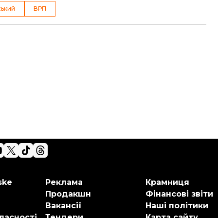
ський
ВРП
ske
Реклама
Крамниця
Продакшн
Фінансові звіти
Вакансії
Наші політики
ласності
Тендери
Карта сайту