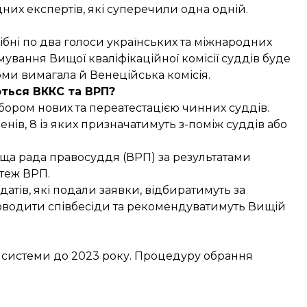
них експертів, які суперечили одна одній.
бні по два голоси українських та міжнародних
мування Вищої кваліфікаційної комісії суддів буде
рми вимагала й Венеційська комісія.
ються ВККС та ВРП?
бором нових та переатестацією чинних суддів.
нів, 8 із яких призначатимуть з-поміж суддів або
ща рада правосуддя (ВРП) за результатами
 теж ВРП.
атів, які подали заявки, відбиратимуть за
проводити співбесіди та рекомендуватимуть Вищій
ї системи до 2023 року. Процедуру обрання