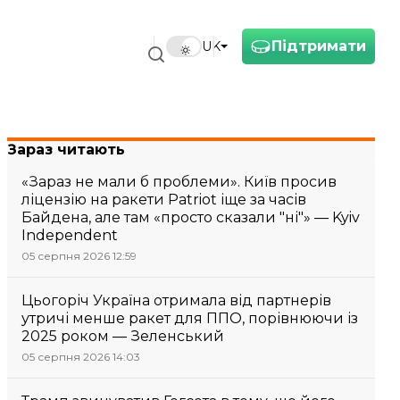
Підтримати
UK
Зараз читають
«Зараз не мали б проблеми». Київ просив
ліцензію на ракети Patriot іще за часів
Байдена, але там «просто сказали "ні"» — Kyiv
Independent
05 серпня 2026 12:59
Цьогоріч Україна отримала від партнерів
утричі менше ракет для ППО, порівнюючи із
2025 роком — Зеленський
05 серпня 2026 14:03