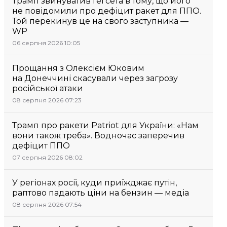
Трамп звинуватив Гегсета в тому, що його
не повідомили про дефіцит ракет для ППО.
Той перекинув це на свого заступника —
WP
06 серпня 2026 10:05
Прощання з Олексієм Юковим
на Донеччині скасували через загрозу
російської атаки
08 серпня 2026 07:23
Трамп про ракети Patriot для України: «Нам
вони також треба». Водночас заперечив
дефіцит ППО
07 серпня 2026 08:02
У регіонах росії, куди приїжджає путін,
раптово падають ціни на бензин — медіа
08 серпня 2026 07:54