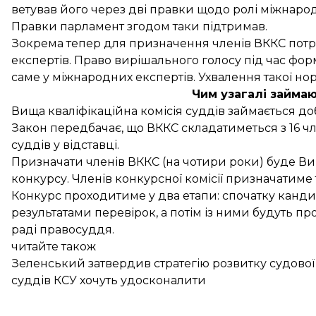
ветував його через дві правки щодо ролі міжнарод
Правки парламент згодом таки підтримав.
Зокрема тепер для призначення членів ВККС потрі
експертів. Право вирішального голосу під час фор
саме у міжнародних експертів. Ухвалення такої но
Чим узагалі займа
Вища кваліфікаційна комісія суддів займається до
Закон передбачає, що ВККС складатиметься з 16 чле
суддів у відставці.
Призначати членів ВККС (на чотири роки) буде Ви
конкурсу. Членів конкурсної комісії призначатиме
Конкурс проходитиме у два етапи: спочатку кандид
результатами перевірок, а потім із ними будуть 
раді правосуддя.
читайте також
Зеленський затвердив стратегію розвитку судово
суддів КСУ хочуть удосконалити