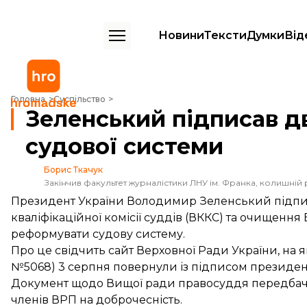
Новини
Тексти
Думки
Від
Зеленський підписав два закони про реформу судової системи
Головна
Суспільство
Зеленський підписав д
судової системи
Борис Ткачук
Закінчив факультет журналістики ЛНУ ім. Франка, колишній 
Президент України Володимир Зеленський підпи
кваліфікаційної комісії суддів (ВККС) та очищенн
реформувати судову систему.
Про це свідчить сайт Верховної Ради України, на 
№5068
) 3 серпня повернули із підписом президен
Документ щодо Вищої ради правосуддя передбача
членів ВРП на доброчесність.