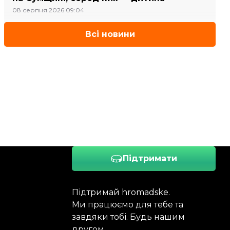
08 серпня 2026 09:04
Всі новини
Підтримати
Підтримай hromadske.
Ми працюємо для тебе та
завдяки тобі. Будь нашим
другом