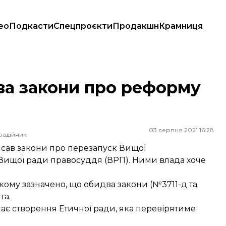
ео
Подкасти
Спецпроєкти
Продакшн
Крамниця
ва закони про реформу
03 серпня 2021 16:28
радійник
сав закони про перезапуск Вищої
я Вищої ради правосуддя (ВРП). Ними влада хоче
якому зазначено, що обидва закони (
№3711-д
та
та.
є створення Етичної ради, яка перевірятиме