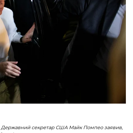
років в’язниці. Його
звільнили з-під варти
,
е пробув під домашнім арештом.
 затримали в 2016 році та звинуватили у
он нібито допомагав групам, які стояли за
 липні 2016 року.
т. Державний секретар США Майк Помпео заявив,