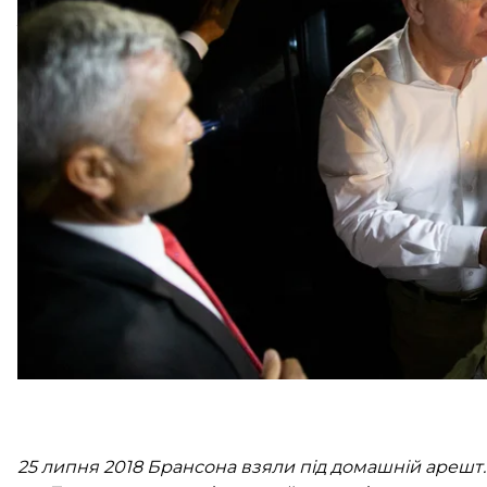
з Брансоном цього ж дня у Білому домі.
Турецький суд засудив пастора Брансона до трьох 
оскільки суд зарахував йому той час, який він вж
Брансон працював у Туреччині понад 20 років. Його
тероризмі та шпигунстві. Анкара заявляє, що Бранс
організацією військового перевороту в Труеччині в
25 липня 2018 Брансона взяли під домашній ареш