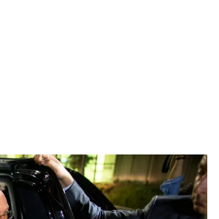
до аеропорта в Туреччині після звільнення
DEM SAHIN
 до США після понад двох років арешту в
у. Він прилетів до Вашингтона разом з дружиною.
еджепу Ердогану та анонсував, що зустрінеться