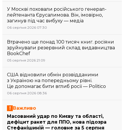
У Москві поховали російського генерал-
лейтенанта Єрусалимова. Він, імовірно,
загинув під час вибуху — медіа
06 серпня 2026 07:30
Втрачено ще понад 100 тисяч книг. росіяни
зруйнували резервний склад видавництва
BookChef
05 серпня 2026 21:09
США відновили обмін розвідданими
з Україною на попередньому рівні.
Це допомагає бити вглиб росії — Politico
06 серпня 2026 08:36
Важливо
Масований удар по Києву та області,
дефіцит ракет для ППО, нова підозра
Стефанішиній — головне за 5 серпня