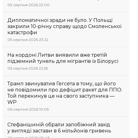
05 серпня 2026 22:00
Дипломатичної зради не було. У Польщі
закрили 10-річну справу щодо Смоленської
катастрофи
05 серпня 2026 23:22
На кордоні Литви виявили вже третій
підземний тунель для мігрантів із Білорусі
05 серпня 2026 22:55
Трамп звинуватив Гегсета в тому, що його
не повідомили про дефіцит ракет для ППО.
Той перекинув це на свого заступника —
WP
06 серпня 2026 10:05
Стефанішиній обрали запобіжний захід
у вигляді застави в 6 мільйонів гривень
06 серпня 2026 09:43