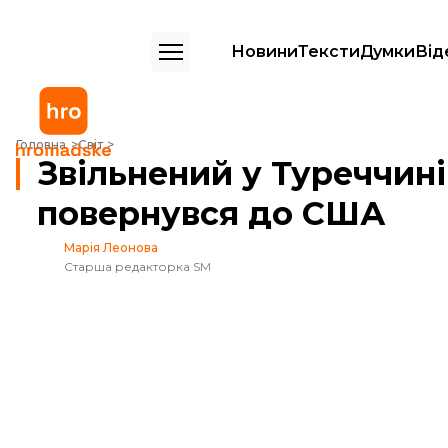
Новини
Тексти
Думки
Від
Звільнений у Туреччині пастор Брансон повернувся до США
Головна
Світ
Звільнений у Туреччин
повернувся до США
Марія Леонова
Старша редакторка SM