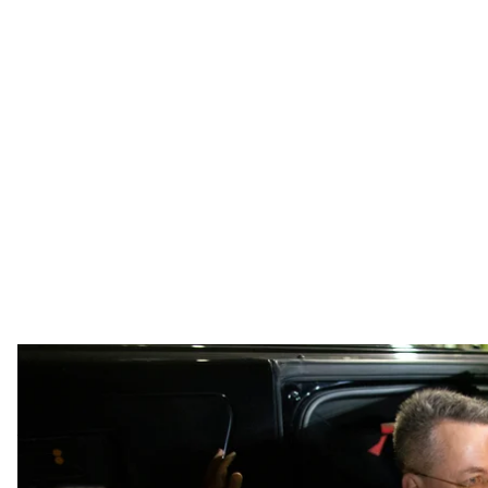
Американський пастор Ендрю Брансон прибув 
EPA-EFE/ER
Американський пастор Ендрю Брансон повернувся
Туреччині за звинуваченням у підтримці тероризм
Дональд Трамп подякував президенту Туреччини Р