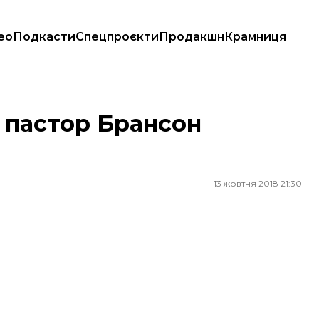
ео
Подкасти
Спецпроєкти
Продакшн
Крамниця
і пастор Брансон
13 жовтня 2018 21:30