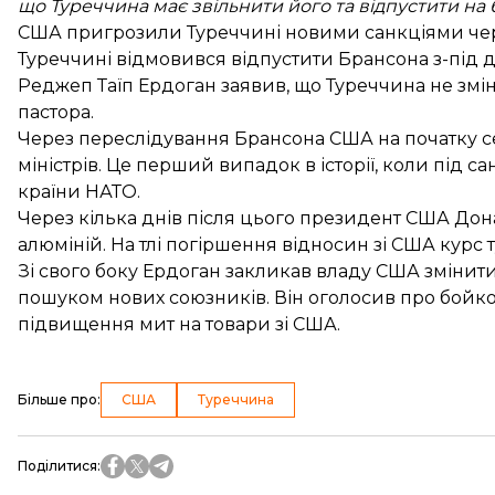
що Туреччина має звільнити його та відпустити на 
США пригрозили
Туреччині новими санкціями
чер
Туреччині
відмовився відпустити Брансона
з-під 
Реджеп Таїп Ердоган заявив, що
Туреччина не змі
пастора.
Через переслідування Брансона США на початку 
міністрів
. Це перший випадок в історії, коли під 
країни НАТО.
Через кілька днів після цього президент США До
алюміній
. На тлі погіршення відносин зі США курс 
Зі свого боку Ердоган закликав владу США
змінит
пошуком нових союзників. Він оголосив про
бойко
підвищення мит
на товари зі США.
Більше про
:
США
Туреччина
Поділитися
: