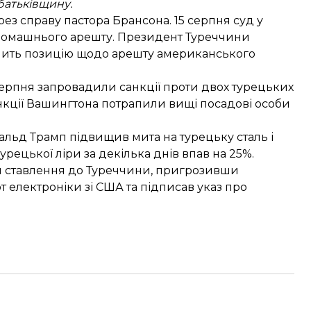
батьківщину.
ез справу пастора Брансона. 15 серпня суд у
домашнього арешту. Президент Туреччини
нить позицію
щодо арешту американського
серпня запровадили
санкції проти двох турецьких
санкції Вашингтона потрапили вищі посадові особи
нальд Трамп
підвищив мита на турецьку сталь і
турецької ліри за декілька днів впав на 25%.
и ставлення до Туреччини
, пригрозивши
т електроніки зі США
та підписав
указ про