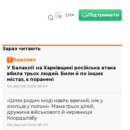
Підтримати
UK
Зараз читають
Важливо
У Балаклії на Харківщині російська атака
вбила трьох людей. Били й по інших
містах, є поранені
06 серпня 2026 08:04
«Шлях родин іноді навіть важчий, ніж у
хлопців у полоні». Мама трьох дітей,
дружина військового й керівниця
Коордштабу
06 серпня 2026 08:00