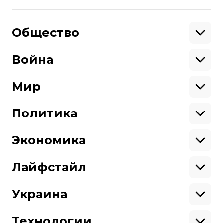
Поделиться
:
Общество
Образование
Криминал
Война
Поддержать
Здоровье
Экология
Ветераны
Военные
Мир
Ситуация на фронте
Поддержи hromadske.
Крым
США
Мы работаем для тебя и благодаря тебе.
Донбасс
Латинская Америка
Политика
Азия
Будь нашим другом
Африка
Законопроекты
Европа
Персоналии
Экономика
Геополитика
Верховная Рада
Про hromadske
Тендеры
Кабинет министров
Бизнес
Редакция
Магазин
Реформы
Энергетика
Лайфстайл
Контакты
Фин. отчеты
Выборы
Личные финансы
Коррупция
Инфраструктура
Спорт
Структура
Наши политики
Недвижимость
Кино
Украина
собственности
Карта сайта
Цены
Музыка
Вакансии
Театр
Киев
Путешествия
Регионы
Технологии