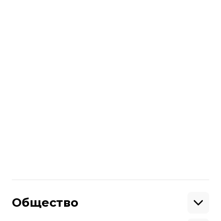
вмешательства в избирательный
процесс, соблюдение принципов
политического плюрализма и свободы
агитации.
В то же время
Зеленский
анонсировал
новый закон
об особом статусе оккупированной
части Донбасса.
Больше о
:
Евросоюз
війна на Донбасі
Поделиться
:
Общество
Образование