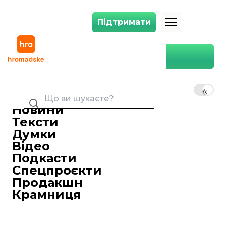
Підтримати
Підтримати
ЄС назвав задовільним план України щодо врегулювання на Донбас
Головна
Війна
ЄС назвав задовільним план
України щодо врегулювання
UK
EN
RU
на Донбасі
Новини
Павло Калашник
14 жовтня 2019 21:47
Журналіст
Тексти
Глава дипломатії Євросоюзу Федеріка
Думки
Могеріні назвала комплексними і
Відео
задовільними плани української влади
Подкасти
щодо врегулювання ситуації на Донбасі.
Спецпроєкти
Про це
повідомляє
«Європейська
Продакшн
правда».
Крамниця
Ці плани 14 жовтня представив міністр
закордонних справ України Вадим