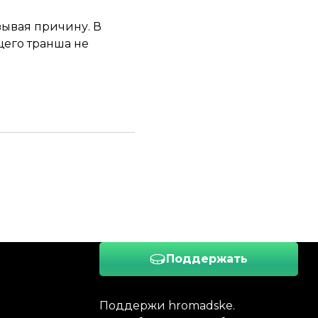
зывая причину. В
щего транша не
Поддержать
Поддержи hromadske.