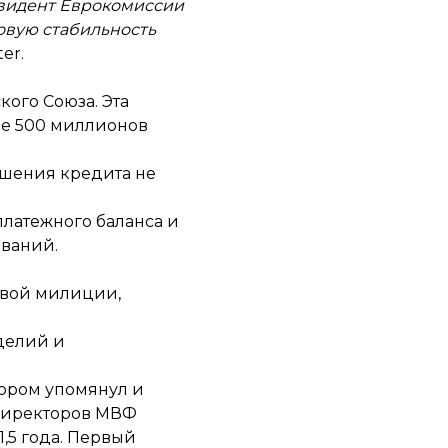
езидент Еврокомиссии
овую стабильность
er.
ого Союза. Эта
ре 500 миллионов
ашения кредита не
латежного баланса и
ований.
овой милиции,
делий и
тором упомянул и
 директоров МВФ
,5 года. Первый