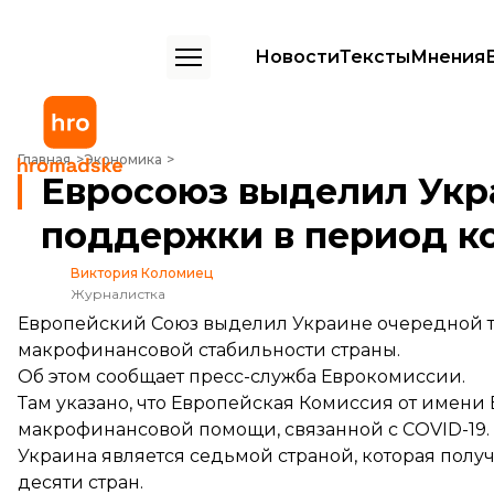
Новости
Тексты
Мнения
Евросоюз выделил Украине транш на €600 млн для поддержки в 
Главная
Экономика
Евросоюз выделил Укр
поддержки в период к
Виктория Коломиец
Журналистка
Европейский Союз выделил Украине очередной т
макрофинансовой стабильности страны.
Об этом
сообщает
пресс-служба Еврокомиссии.
Там указано, что Европейская Комиссия от имени
макрофинансовой помощи, связанной с COVID-19.
Украина является седьмой страной, которая получ
десяти стран.