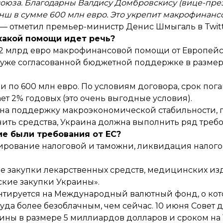
союза. Благодарны Валдису Домбровскису (вице-пр
анш в сумме 600 млн евро. Это укрепит макрофинанс
— отметил премьер-министр Денис Шмыгаль в Twitt
какой помощи идет речь?
,2 млрд евро макрофинансовой помощи от Европейск
 уже согласованной бюджетной поддержке в разме
 по 600 млн евро. По условиям договора, срок пог
ет 2% годовых (это очень выгодные условия).
 на поддержку макроэкономической стабильности, п
чить средства, Украина должна выполнить ряд треб
ие были требования от ЕС?
мирование налоговой и таможни, ликвидация налог
е закупки лекарственных средств, медицинских из
кие закупки Украины».
ентируется на Международный валютный фонд, о ко
уда более безоблачным, чем сейчас. 10 июня Совет
ны в размере 5 миллиардов долларов и сроком на 1