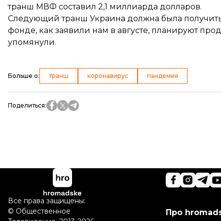
транш МВФ
составил
2,1 миллиарда долларов.
Следующий транш Украина должна была получить в
фонде, как заявили нам в августе,
планируют прод
упомянули.
Больше о
:
транш
коронавирус
пандемия
Поделиться
:
Все права защищены:
©
Общественное
Про hromad