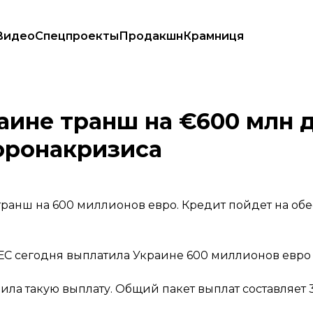
Видео
Спецпроекты
Продакшн
Крамниця
период коронакризиса
аине транш на €600 млн 
оронакризиса
ранш на 600 миллионов евро. Кредит пойдет на об
 ЕС сегодня выплатила Украине 600 миллионов евр
ила такую выплату. Общий пакет выплат составляет 