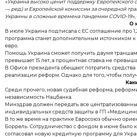
«Украина высоко ценит поддержку Европейского 
— ред.) и Европейской комиссии за очередной тр
Украины в сложные времена пандемии COVID-19»,
О 
В июле Украина
подписала
с ЕС соглашение про 1
программа станет дополнительным источником к
евро.
Помощь Украина сможет получить двумя траншами
превышает 15 лет, а процентная ставка не превыша
В Офисе президента
обещают
потратить средства
реализации реформ. Однако для того, чтобы полу
Как
Среди прочего, новая судебная реформа, рефор
независимость Нацбанка.
Минздрав должен передать все централизованны
индивидуальных средств защиты в ГП «Медицинс
В то же время на практике Евросоюз обычно ори
Боррель. Сотрудничество с фондом в июне было к
согласовал новую кредитную
программу для Украи