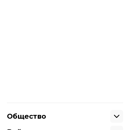
членов Евросоюза. Первая ветка (Nord
Stream-1) функционирует с 2011-2012
годов. Вторая ветка позволит Газпрому
поставлять российский газ в ЕС без
использования украинской
газотранспортной системы.
Больше о
:
Газпром
Північний потік-2
транзит газу
Поделиться
:
Общество
Образование