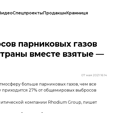
Видео
Спецпроекты
Продакшн
Крамниця
 страны вместе взятые — аналитики
сов парниковых газов
страны вместе взятые —
07 мая 2021 16:14
тмосферу больше парниковых газов, чем все
ану приходится 27% от общемировых выбросов
алитической компании Rhodium Group,
пишет