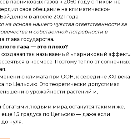
ов парниковых газов к 2060 году с пиком не
вердил свое обещание на климатическом
айденом в апреле 2021 года.
я на основе нашего чувства ответственности за
овечества и собственной потребности в
а глава государства.
лого газа — это плохо?
 создавая так называемый «парниковый эффект»:
ассеяться в космосе. Поэтому тепло от солнечных
ая.
енению климата при ООН, к середине XXI века
уса по Цельсию. Это теоретически допустимая
меньшению урожайности растений и,
богатыми людьми мира, останутся такими же,
на еще 1,5 градуса по Цельсию — даже если
до нуля.