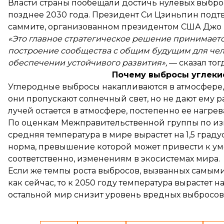
Власти страны пообещали достичь нулевых выброс
позднее 2030 года. Президент Си Цзиньпин подт
саммите, организованном президентом США Джо Б
«Это главное стратегическое решение принимаетс
построение сообщества с общим будущим для чел
обеспечении устойчивого развития»,
— сказал тогд
Почему выбросы углекис
Углеродные выбросы накапливаются в атмосфере,
они пропускают солнечный свет, но не дают ему р
лучей остается в атмосфере, постепенно ее нагрев
По
оценкам
Межправительственной группы по изм
средняя температура в мире вырастет на 1,5 град
норма, превышение которой может привести к у
соответственно, изменениям в экосистемах мира.
Если же темпы роста выбросов,
вызванных
самыми 
как сейчас, то к 2050 году температура вырастет 
остальной мир снизит уровень вредных выбросов 