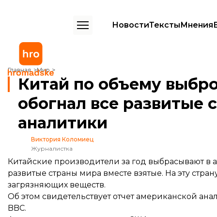
Новости
Тексты
Мнения
Китай по объему выбросов парниковых газов обогнал все развитые
Главная
Мир
Китай по объему выбро
обогнал все развитые 
аналитики
Виктория Коломиец
Журналистка
Китайские производители за год выбрасывают в а
развитые страны мира вместе взятые. На эту стр
загрязняющих веществ.
Об этом свидетельствует отчет американской ан
BBC.