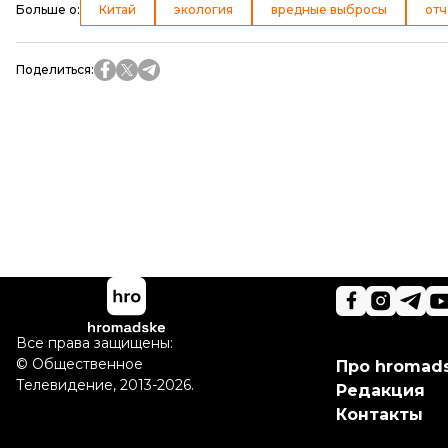
Больше о
:
Китай
экология
вредные выбросы
отч
Поделиться
:
Все права защищены:
©
Общественное
Про hromad
Телевидение
,
2013-2026.
Редакция
Контакты